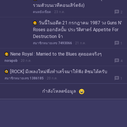
รวมตัวบนเวทีคอนเสิร์ตจัง)
message
คนหยังเขียด
23 ก.ค.
2
วันนี้ในอดีต 21 กรกฎาคม 1987 วง Guns N’
Roses ออกอัลบั้ม ประวัติศาตร์ Appetite For
Destruction จ้า
message
สมาชิกหมายเลข 7493066
21 ก.ค.
1
Nene Royal : Married to the Blues สุดยอดจริงๆ
message
norapob
20 ก.ค.
4
[ROCK] มีเพลงใหม่พึ่งทำเสร็จมาให้ฟัง ติชมได้ครับ
message
สมาชิกหมายเลข 1386185
20 ก.ค.
1
กำลังโหลดข้อมูล