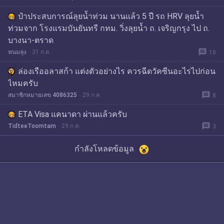
ป๋าประสบการณ์ลุยน้ำท่วม นานแล้ว 5 ปี รถ HRV ลุยน้ำ
ท่วมจาก โรงแรมบันยันทรี กทม. วิ่งลุยน้ำ ถ. เจริญกรุง ไป ถ.
บางนา-ตราด
message
หนมลุง
31 ก.ค.
18
ล่องเรืออลาสก้า แต่งตัวอย่างไร ควรฉีดวัคซีนอะไรไปก่อน
ไหมครับ
message
สมาชิกหมายเลข 4086325
29 ก.ค.
8
ETA Visa แคนาดา ผ่านแล้วครับ
message
TidteeToomtam
29 ก.ค.
3
กำลังโหลดข้อมูล