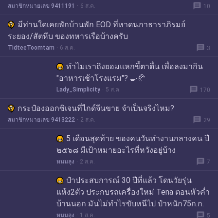
message
สมาชิกหมายเลข 9411191
6 ส.ค.
10
มีท่านใดเคยพักบ้านพัก EOD ที่หาดนภาธาราภิรมย์
ระยอง/สัตหีบ ของทหารเรือบ้างครับ
message
TidteeToomtam
6 ส.ค.
3
ทำไมเราถึงยอมแหกขี้ตาตื่น เพื่อลงมากิน
"อาหารเช้าโรงแรม"? 🍳🥐
message
Lady_Simplicity
5 ส.ค.
170
กระป๋องออกซิเจนที่ไกด์จีนขาย จำเป็นจริงไหม?
message
สมาชิกหมายเลข 9413222
2 ส.ค.
29
5 เดือนสุดท้าย ของคนวันทำงานกลางคน ปี
๒๕๖๘ มีเป้าหมายอะไรที่หวังอยู่บ้าง
message
หนมลุง
2 ส.ค.
7
ป๋าประสบการณ์ 30 ปีที่แล้ว โดนวัยรุ่น
แห้ง2ตัว ประกบรถเครื่องใหม่ Tena ตอนหัวค่ำ
บ้านนอก มันไม่ทำไรขับหนีไป ป๋าหนัก75ก.ก.
message
หนมลุง
1 ส.ค.
5