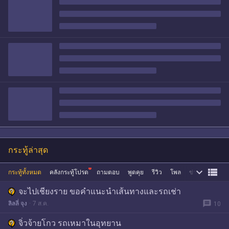
กระทู้ล่าสุด


กระทู้ทั้งหมด
คลังกระทู้โปรด
ถามตอบ
พูดคุย
รีวิว
โพล
ข่าว
ซื้อขาย
จะไปเชียงราย ขอคำแนะนำเส้นทางและรถเช่า
message
ลิลลี่ จุง
7 ส.ค.
10
จิ่วจ้ายโกว รถเหมาในอุทยาน