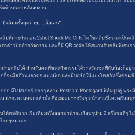
นคลับทีละคนจนครบทั้งแถว แล้วก็ให้สีต่อไปขึ้นไปตั้งแถวทำแบบนี
่บอร์ดด้านนอกหลังจบงาน
จฉิมครั้งสุดท้าย......ล้อเล่น"
็นคลิปที่ถ่ายกันตอน 2shot Shock Me Girls ไม่ใช่คลิปซึ้งๆ แต่เป็น
การกล่าวปิดท้ายกิจกรรม และก็มี QR code ให้สแกนรับคลิปพิเศษจาก
ถ่ายคลิปได้ สำหรับคนที่ชนะกิจกรรมได้รางวัลเซลฟี่กับน้องก็อยู่ร
งนอกก็จะมีสต๊าฟแจกของเบเนฟิต และมีบอร์ดให้แปะโพสอิทซึ่งค่อนข้
ากกกก มีโปสเตอร์ ดอกกุหลาบ Postcard Photogard ฟิล์มรูปคู่ พระ
 น่าจะครบหมดแล้วมั้ง คือเยอะมากจริงๆ หน้างานนี่เทรดกันสนุ
ได้พอดีมาก เริ่มเที่ยงครึ่งออกมาน่าจะเกือบๆบ่าย 2 ครึ่งพอดีๆ ไ
เกือบๆชม.เลย