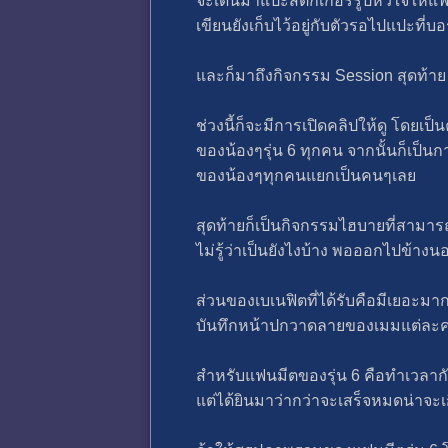
จะเดินมาแปะสติกเกอร์รูปหัวใจให้แฟ
เขียนยังเก็บไว้อยู่กับตัวรอไปแปะที
และก็มาถึงกิจกรรม Session สุดท้าย "ปั
ช่วงนี้ก็จะมีการเปิดคลิปให้ดู โดยเป
ของน้องๆรุ่น 6 ทุกคน จากนั้นก็เป็น
ของน้องๆทุกคนแยกเป็นคนๆเลย
สุดท้ายก็เป็นกิจกรรมไฮบายที่สามารถ
ไม่รู้ว่าเป็นยังไงบ้าง พอออกไปข้า
ส่วนของเบเนฟิตที่ได้รับคือมีเยอะม
บันทึกหน้าปกวาดลายของเมมแต่ละคน
สำหรับแฟนมีตของรุ่น 6 คือทำเวลากัน
แต่ได้ยินมาว่ากว่าจะเสร็จหมดน่าจะ