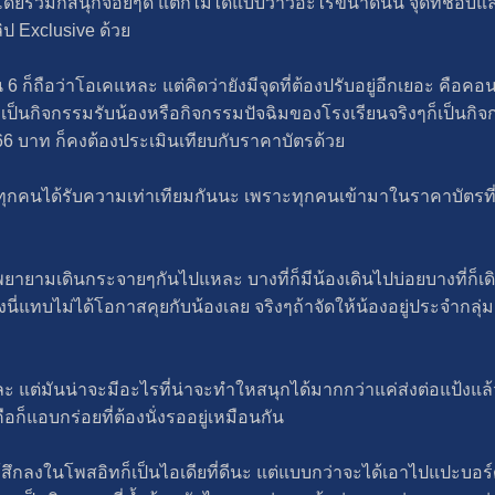
ยรวมก็สนุกจอยๆดี แต่ก็ไม่ได้แบบว้าวอะไรขนาดนั้น จุดที่ชอบและคิ
ิป Exclusive ด้วย
 ก็ถือว่าโอเคแหละ แต่คิดว่ายังมีจุดที่ต้องปรับอยู่อีกเยอะ คือคอ
าเป็นกิจกรรมรับน้องหรือกิจกรรมปัจฉิมของโรงเรียนจริงๆก็เป็นกิ
666 บาท ก็คงต้องประเมินเทียบกับราคาบัตรด้วย
ุกคนได้รับความเท่าเทียมกันนะ เพราะทุกคนเข้ามาในราคาบัตรที่เท
ยายามเดินกระจายๆกันไปแหละ บางที่ก็มีน้องเดินไปบ่อยบางที่ก็เดิ
นี่แทบไม่ได้โอกาสคุยกับน้องเลย จริงๆถ้าจัดให้น้องอยู่ประจำกลุ่ม
ละ แต่มันน่าจะมีอะไรที่น่าจะทำใหสนุกได้มากกว่าแค่ส่งต่อแป้งแล้วก
ือก็แอบกร่อยที่ต้องนั่งรออยู่เหมือนกัน
รู้สึกลงในโพสอิทก็เป็นไอเดียที่ดีนะ แต่แบบกว่าจะได้เอาไปแปะบอ