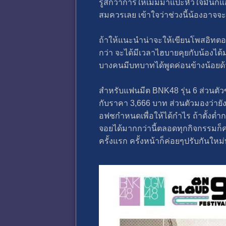
รู้สึกว่าการให้เมมมาแปะหัวใจมันก็แอ
สมควรเลย เข้าใจว่าช่วงนี้น้องอาจจะอ
ถ้าให้แนะนำน่าจะให้เขียนโพสอิทตอน
กว่า จะได้มีเวลาไฮบายคุยกับน้องได้ม
บางคนมีบทบาทได้พูดค่อนข้างน้อยด้ว
สำหรับแฟนมีต BNK48 รุ่น 6 ส่วนตั
กับราคา 3,666 บาท ส่วนตัวมองว่ายังน
อฟชกำหนดเพื่อให้ได้กำไร ถ้าตั้งต่ำ
จอยได้มากกว่านี้ตลอดทุกกิจกรรมก็คงจ
ครั้งแรก ครั้งหน้าก็ค่อยๆปรับกันใหม่ทำ