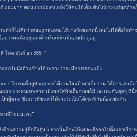
ได้เยอะมาก ตอนแรกน้องๆแกล้งให้คนได้เต็มเต้นไก่ย่าง แต่สุดท้าย
วนตัวก็ไม่คิดว่าตอบถูกหมดจะได้รางวัลขนาดนี้ เลยไม่ได้ตั้งใจทำจร
หรือบางคนนั่งอยู่แถวด้านในก็เห็นมีแอบเปิดดูอยู่
าสี โหด มันส์ ฮา 555+"
ออกไปนั่งด้านข้างได้ เพราะว่าจะมีการเลอะแป้ง
 ใบ คนที่อยู่หัวแถวจะได้จานใส่แป้งมาเต็มจาน วิธีการเล่นคือใ
แถว บางคนเทพลาดแป้งหกใส่หัวเต็มๆเลยก็มี เละเทะกันสุดๆ ทีนี้พอ
เป็นผู้ชนะ ซึ่งแถวที่ชนะก็ได้รางวัลเป็นได้เซลฟี่กับน้องเช่นกัน
ำชอบพี่โชนนะคะ"
ห้เขียนความรู้สึกถึงรุ่น 6 จากนั้นก็จะให้แต่ละสีออกไปตั้งแถวเรี