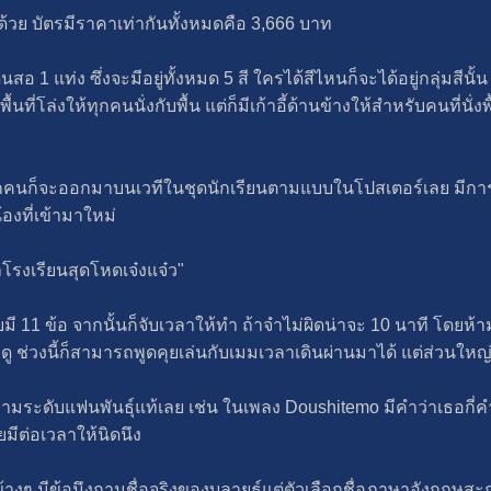
ด้วย บัตรมีราคาเท่ากันทั้งหมดคือ 3,666 บาท
1 แท่ง ซึ่งจะมีอยู่ทั้งหมด 5 สี ใครได้สีไหนก็จะได้อยู่กลุ่มสีนั้น 
ี่โล่งให้ทุกคนนั่งกับพื้น แต่ก็มีเก้าอี้ด้านข้างให้สำหรับคนที่นั
 ทุกคนก็จะออกมาบนเวทีในชุดนักเรียนตามแบบในโปสเตอร์เลย มีการพู
้องที่เข้ามาใหม่
าโรงเรียนสุดโหดเจ๋งแจ๋ว"
11 ข้อ จากนั้นก็จับเวลาให้ทำ ถ้าจำไม่ผิดน่าจะ 10 นาที โดยห้าม
ช่วงนี้ก็สามารถพูดคุยเล่นกับเมมเวลาเดินผ่านมาได้ แต่ส่วนใหญ่ก็
ามระดับแฟนพันธุ์แท้เลย เช่น ในเพลง Doushitemo มีคำว่าเธอกี่คำ
มีต่อเวลาให้นิดนึง
งๆ มีข้อนึงถามชื่อจริงของบลายธ์แต่ตัวเลือกชื่อภาษาอังกฤษสะก