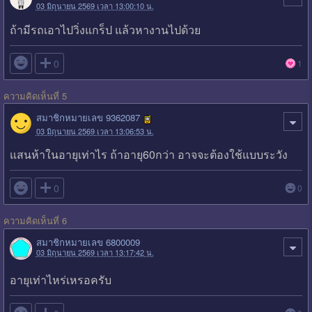
03 มิถุนายน 2569 เวลา 13:00:10 น.
ถ้ามีรถเอาไปวิ่งแกร็ป แล้วหางานไปด้วย

0
1
ความคิดเห็นที่ 5
สมาชิกหมายเลข 9362087
03 มิถุนายน 2569 เวลา 13:06:53 น.
แสนห้าในอายุเท่าไร ถ้าอายุ60กว่า อาจจะต้องใช้แบบระวัง

0
0
ความคิดเห็นที่ 6
สมาชิกหมายเลข 6800009
03 มิถุนายน 2569 เวลา 13:17:42 น.
อายุเท่าไหร่เหรอครับ