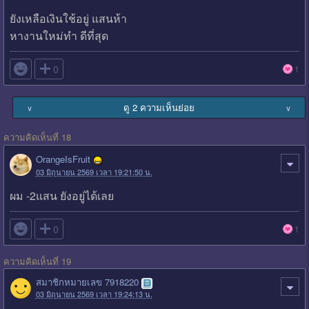
ยังเหลือเงินใช้อยู่ แสนห้า
หางานใหม่ทำ ดีที่สุด

0
1
ดู 2 ความเห็นย่อย
∨
∨
ความคิดเห็นที่ 18
OrangeIsFruit
03 มิถุนายน 2569 เวลา 19:21:50 น.
ผม -2แสน ยังอยู่ได้เลย

0
1
ความคิดเห็นที่ 19
สมาชิกหมายเลข 7918220
03 มิถุนายน 2569 เวลา 19:24:13 น.