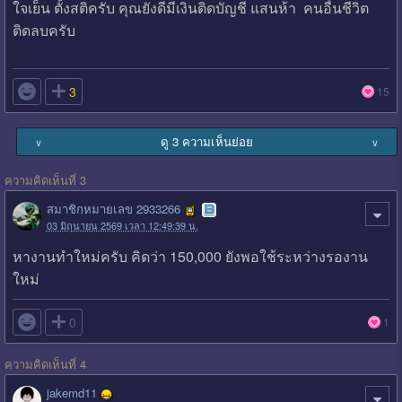
ใจเย็น ตั้งสติครับ คุณยังดีมีเงินติดบัญชี แสนห้า คนอื่นชีวิต
ติดลบครับ

3
15
ดู 3 ความเห็นย่อย
∨
∨
ความคิดเห็นที่ 3
สมาชิกหมายเลข 2933266
03 มิถุนายน 2569 เวลา 12:49:39 น.
หางานทำใหม่ครับ คิดว่า 150,000 ยังพอใช้ระหว่างรองาน
ใหม่

0
1
ความคิดเห็นที่ 4
jakemd11