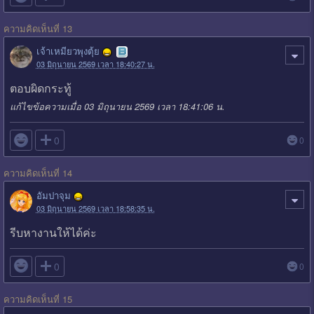
ความคิดเห็นที่ 13
เจ้าเหมียวพุงตุ้ย
03 มิถุนายน 2569 เวลา 18:40:27 น.
ตอบผิดกระทู้
แก้ไขข้อความเมื่อ 03 มิถุนายน 2569 เวลา 18:41:06 น.

0
0
ความคิดเห็นที่ 14
อัมปาจุม
03 มิถุนายน 2569 เวลา 18:58:35 น.
รีบหางานให้ได้ค่ะ

0
0
ความคิดเห็นที่ 15