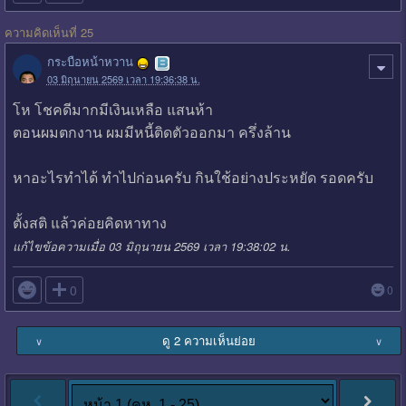
ความคิดเห็นที่ 25
กระบือหน้าหวาน
03 มิถุนายน 2569 เวลา 19:36:38 น.
โห โชคดีมากมีเงินเหลือ แสนห้า
ตอนผมตกงาน ผมมีหนี้ติดตัวออกมา ครึ่งล้าน
หาอะไรทำได้ ทำไปก่อนครับ กินใช้อย่างประหยัด รอดครับ
ตั้งสติ แล้วค่อยคิดหาทาง
แก้ไขข้อความเมื่อ 03 มิถุนายน 2569 เวลา 19:38:02 น.

0
0
ดู 2 ความเห็นย่อย
∨
∨