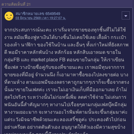
ความคิดเห็นที่ 21
สมาชิกหมายเลข 6549549
03 มิถุนายน 2569 เวลา 19:27:07 น.
จากประสบการณ์นะคะ เราเริ่มจากขายของทุกชิ้นที่ไม่ได้ใช้
งาน สมัยเฟื่องฟูหาเงินได้บางชิ้นไม่เคยใช้เลย เสื้อผ้า กระเป๋า
รองเท้า นาฬิกา ของใช้ในบ้าน และอื่นๆ ทั้งเก่าใหม่ที่ยังสภาพ
ดี พอมีราคาหลักพันบ้าง หลักร้อย หลักสิบเอาหมด ขายใน
กลุ่มFB และ market place FB ตอนขายในกลุ่ม ให้เราเขียน
ชื่อเฟส วางป้ายชื่อคู่กับของที่ขายนะคะ เราพอมีทุนจากการ
ขายของที่มีอยู่ จำนวนนึง ก็เอามาหาซื้อของไปลงขายต่อ บาง
ที่ตามห้าง ตามแอพมีของลดราคาถูกมากๆเราก็จะซื้อจากตรง
นั้นมาขายในเฟสค่ะ เราจะไม่เอาเงินเก็บที่มีออกมาเลย ถ้าไม่
สุดไปจริงๆ ระหว่างนั้นไม่ก่อหนี้เพิ่ม ลดค่าใช้จ่าย ไม่เล่นการ
พนันอันนี้สำคัญมากๆ หางานไปเรื่อยๆตามกลุ่มเฟสบุ๊คมีกลุ่ม
หางานเยอะมาก จะหางานอะไรพิมพ์ตามนั้นจะขึ้นกลุ่มมาค่ะ
แต่ระวังมิจฉาชีพด้วยนะคะลองเสริ์ชดูค่ะ ประคองตัวไปก่อน
อย่าเครียด อย่ากดดันตัวเอง อนุญาตให้ตัวเองมีความสุขบ้าง