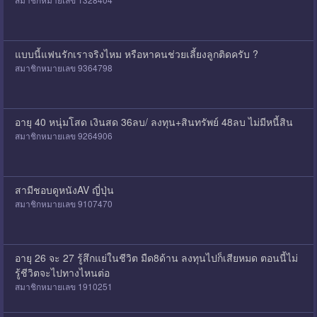
แบบนี้แฟนรักเราจริงไหม หรือหาคนช่วยเลี้ยงลูกติดครับ ?
สมาชิกหมายเลข 9364798
อายุ 40 หนุ่มโสด เงินสด 36ลบ/ ลงทุน+สินทรัพย์ 48ลบ ไม่มีหนี้สิน
สมาชิกหมายเลข 9264906
สามีชอบดูหนังAV ญี่ปุ่น
สมาชิกหมายเลข 9107470
อายุ 26 จะ 27 รู้สึกแย่ในชีวิต มืด8ด้าน ลงทุนไปก็เสียหมด ตอนนี้ไม่
รู้ชีวิตจะไปทางไหนต่อ
สมาชิกหมายเลข 1910251