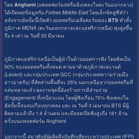
โดย
Anghami
(แพลตฟอร์มสตรีมมิงเพลงในตะวันออกกลาง)
ได้เปิดเผยข้อมูลกับ
Forbes Middle East
โดยเอ็กซ์คลูซีฟว่า
หลังจากอัลบั้มนี้เปิดตัว ยอดสตรีมเฉลี่ยต่อวันของ
BTS
ทั่วทั้ง
ภูมิภาค MENA (ตะวันออกกลางและแอฟริกาเหนือ) พุ่งสูงขึ้น
ถึง 4 เท่า ณ วันที่ 30 มีนาคม
ภูมิภาคแอฟริกาเหนือเป็นผู้นำในด้านยอดการฟัง โดยคิดเป็น
50% ของยอดสตรีมทั้งหมด ตามมาด้วยภูมิภาคเลแวนต์
(Levant) และกลุ่มประเทศ GCC (กลุ่มประเทศความร่วมมือ
อ่าวอาหรับ) ที่สัดส่วนพื้นที่ละ 25% นอกเหนือจากยอดสตรีมที่
ถล่มทลายแล้ว ผลงานชุดนี้ยังสร้างการมีส่วนร่วม
(Engagement) ที่เหนียวแน่น โดยผู้ฟังเกือบ 75% ฟังเพลงใน
อัลบั้มนี้จนจบเกือบทุกเพลง และ ณ วันที่ 3 เมษายน BTS มีผู้
ติดตามแล้วถึง 1.8 ล้านคน และมียอดเปิดฟังสูงถึง 161 ล้าน
ครั้งบนแพลตฟอร์ม Anghami
นอกจากนี้ สมาพันธ์ผู้ผลิตสิ่งบันทึกเสียงระหว่างประเทศ (IFPI)