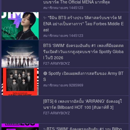
บนชาร์ต The Official MENA มากที่สุด
สมาชิกหมายเลข 1445123
✨ "จีมิน BTS สร้างประวัติศาสตร์บนชาร์ต M
ENA อย่างเป็นทางการ" โดย Forbes Middle E
ast
สมาชิกหมายเลข 1445123
BTS 'SWIM' ยังครองอันดับ #1 เพลงที่มียอดสต
รีมเปิดตัววันแรกสูงสุดบนชาร์ต Spotify Globa
l ในปี 2026
F27-ARMYBOYZ
🟢 Spotify เปิดเผยพลังการสตรีมของ Army BT
S
สมาชิกหมายเลข 9285969
[BTS] 6 เพลงจากอัลบั้ม 'ARIRANG' ยังคงอยู่ใ
นชาร์ต Billboard HOT 100 [สัปดาห์ที่ 3]
F27-ARMYBOYZ
✨BTS 'SWIM' ยังคงครองอันดับ #1 บน Billbo