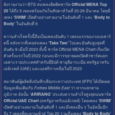
ยังรายงานว่า BTS ส่งเพลงฮิตติดชาร์ต
Official MENA Top
20
ได้ถึง 5 เพลงพร้อมกันในสัปดาห์วันที่ 20-26 มีนาคม โดยมี
เพลง
‘SWIM’
เปิดตัวอย่างสวยงามในอันดับที่ 1 และ
‘Body to
Body’
ในอันดับที่ 6
ความสำเร็จครั้งนี้ถือเป็นเพลงอันดับ 1 เพลงแรกของวงบนชาร์
ตนี้ หลังจากที่เคยส่งเพลง
‘Take Two’
ไปแตะอันดับสูงสุดที่
อันดับ 9 เมื่อปี 2023 ทั้งนี้ ชาร์ต Official MENA Chart เริ่มเปิด
ตัวครั้งแรกในปี 2022 ก่อนจะมีการขยายผลเปิดตัวชาร์ตแยก
เฉพาะรายประเทศสำหรับอียิปต์ ซาอุดีอาระเบีย สหรัฐอาหรับ
เอมิเรตส์ (UAE) และแอฟริกาเหนือในปี 2023
สมาพันธ์ผู้ผลิตสิ่งบันทึกเสียงระหว่างประเทศ (IFPI) ได้เปิดเผย
ข้อมูลเพิ่มเติมกับ
Forbes Middle East
ว่า หากแยกตาม
ภูมิภาค อัลบั้ม
‘ARIRANG’
ประสบความสำเร็จสูงสุดบนชาร์ต
Official UAE Chart
(สหรัฐอาหรับเอมิเรตส์) โดยเพลง
‘SWIM’
เปิดตัวอย่างงดงามในอันดับที่ 1 และมีเพลงอื่น ๆ ในอัลบั้มอีก
ถึง 7 เพลงที่ทะยานเข้าสู่ Top 20 รวมถึงเพลง
‘Body to Body’