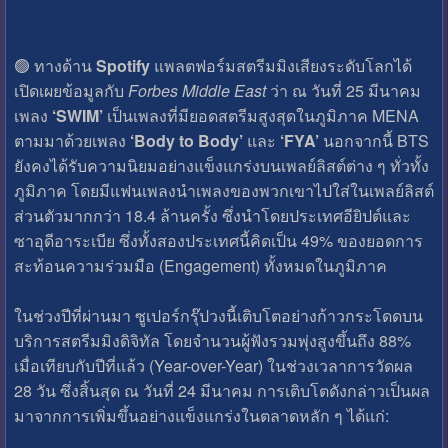
🟢 ทางด้าน
Spotify
แพลตฟอร์มสตรีมมิงเสียงระดับโลกได้
เปิดเผยข้อมูลกับ
Forbes Middle East
ว่า ณ วันที่ 25 มีนาคม
เพลง
‘SWIM’
เป็นเพลงที่มียอดสตรีมสูงสุดในภูมิภาค MENA
ตามมาด้วยเพลง
‘Body to Body’
และ
‘FYA’
นอกจากนี้ BTS
ยังคงได้รับความนิยมอย่างแข็งแกร่งบนเพลย์ลิสต์ต่าง ๆ ทั่วทั้ง
ภูมิภาค โดยมีแฟนเพลงนำเพลงของพวกเขาไปใส่ในเพลย์ลิสต์
ส่วนตัวมากกว่า 18.4 ล้านครั้ง ซึ่งนำโดยประเทศอียิปต์และ
ซาอุดีอาระเบีย ซึ่งทั้งสองประเทศนี้คิดเป็น 49% ของยอดการ
สะท้อนความร่วมมือ (Engagement) ทั้งหมดในภูมิภาค
ในช่วงปีที่ผ่านมา ซูเปอร์กรุ๊ปวงนี้เติบโตอย่างก้าวกระโดดบน
บริการสตรีมมิงดิจิทัล โดยจำนวนผู้ฟังรวมพุ่งสูงขึ้นถึง 88%
เมื่อเทียบกับปีที่แล้ว (Year-over-Year) ในช่วงเวลาการวัดผล
28 วัน ซึ่งสิ้นสุด ณ วันที่ 24 มีนาคม การเติบโตดังกล่าวเป็นผล
มาจากการเพิ่มขึ้นอย่างแข็งแกร่งในตลาดหลัก ๆ ได้แก่: