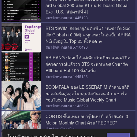
ard Global 200 และ #1 บน Billboard Global
Excl. U.S. [สัปดาห์ที่ 4]
สมาชิกหมายเลข 1445123
BTS 'SWIM' ยังคงอยู่อันดับที่ #1 บนชาร์ต Spo
tify Global (10.9M) + ทุกเพลงในอัลบั้ม ARIRA
NG ยังอยู่ใน Top 25 ทั้งหมด 🔥
สมาชิกหมายเลข 5710496
ARIRANG ปล่อยได้แค่เพียงวันเดียว แอคพรีดิค
ก็คาดการณ์แล้วว่า BTS จะพาเพลงเข้าชาร์ต
Billboard Hot 100 ทั้งอัลบั้ม
สมาชิกหมายเลข 1445123
BOOMPALA ของ LE SSERAFIM ทำลายสถิติ
ยอดสตรีมสูงสุดในกลุ่มศิลปินเจน 4 บนชาร์ต
YouTube Music Global Weekly Chart
สมาชิกหมายเลข 1143529
CORTIS ขึ้นแท่นบอยกรุ๊ปแห่งปี! คว้าอันดับ 3
Melon Monthly Chart ด้วย "REDRED"
IAmArmyCoerGirl
โปรดศึกษาและยอมรับนโยบายข้อมูลส่วนบุคคล