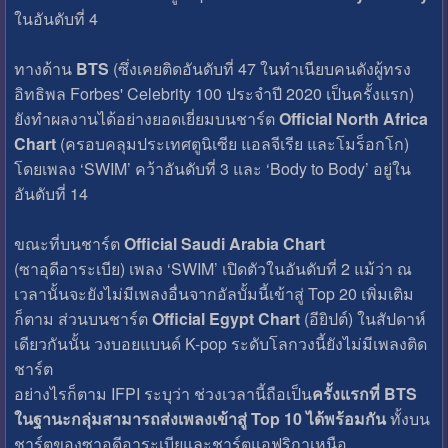
ในอันดับที่ 4
ทางด้าน
BTS
(ซึ่งเคยติดอันดับที่ 47 ในทำเนียบคนดังผู้ทรง
อิทธิพล Forbes' Celebrity 100 ประจำปี 2020 เป็นครั้งแรก)
ยังทำผลงานได้อย่างยอดเยี่ยมบนชาร์ต
Official North Africa
Chart
(ครอบคลุมประเทศตูนิเซีย แอลจีเรีย และโมร็อกโก)
โดยเพลง ‘SWIM’ คว้าอันดับที่ 3 และ ‘Body to Body’ อยู่ใน
อันดับที่ 14
ขณะที่บนชาร์ต
Official Saudi Arabia Chart
(ซาอุดีอาระเบีย) เพลง ‘SWIM’ เปิดตัวในอันดับที่ 2 แม้ว่า ณ
เวลานั้นจะยังไม่มีเพลงอื่นจากอัลบั้มนี้เข้าสู่ Top 20 เพิ่มเติม
ก็ตาม ส่วนบนชาร์ต
Official Egypt Chart
(อียิปต์) ในสัปดาห์
เดียวกันนั้น วงบอยแบนด์ K-pop ระดับโลกวงนี้ยังไม่มีเพลงติด
ชาร์ต
อย่างไรก็ตาม IFPI ระบุว่า ช่วงเวลานี้ถือเป็น
ครั้งแรกที่ BTS
ในฐานะกลุ่มสามารถส่งเพลงเข้าสู่ Top 10 ได้พร้อมกัน
ทั้งบน
ชาร์ตของซาอุดีอาระเบียและชาร์ตแอฟริกาเหนือ