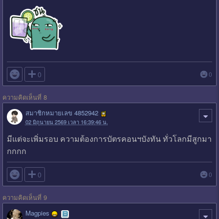

0
0
ความคิดเห็นที่ 8
สมาชิกหมายเลข 4852942
02 มิถุนายน 2569 เวลา 16:39:46 น.
มีแต่จะเพิ่มรอบ ความต้องการบัตรคอนฯบังทัน ทั่วโลกมีสูกมา
กกกก

0
0
ความคิดเห็นที่ 9
Magpies