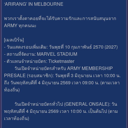
‘ARIRANG’ IN MELBOURNE
พวกเราตั้งตาคอยที่จะได้รับความรักและการสนับสนุนจาก
ARMY ทุกคนนะ
​[เมลเบิร์น]
​- วันแสดงรอบเพิ่มเติม: วันพุธที่ 10 กุมภาพันธ์ 2570 (2027)
​- สถานที่จัดงาน: MARVEL STADIUM
- ​ตัวแทนจำหน่ายบัตร: Ticketmaster
​ วันเปิดจำหน่ายบัตรสำหรับ ARMY MEMBERSHIP
PRESALE (รอบสมาชิก): วันพุธที่ 3 มิถุนายน เวลา 10:00 น.
ถึง วันพฤหัสบดีที่ 4 มิถุนายน 2569 เวลา 09:00 น. (ตามเวลา
ท้องถิ่น)
​วันเปิดจำหน่ายบัตรทั่วไป (GENERAL ONSALE): วัน
พฤหัสบดีที่ 4 มิถุนายน 2569 เวลา 10:00 น. เป็นต้นไป (ตาม
เวลาท้องถิ่น)