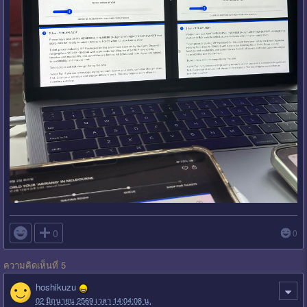

0
0
ความคิดเห็นที่ 5
hoshikuzu
02 มิถุนายน 2569 เวลา 14:04:08 น.