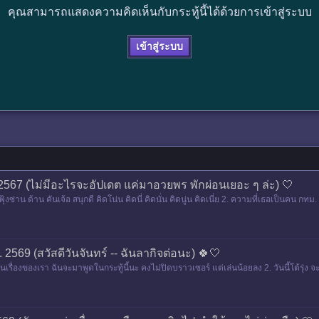
คุณสามารถแสดงความคิดเห็นกับกระทู้นี้ได้ด้วยการเข้าสู่ระบบ
เข้าสู่ระบบ
ค. 2567 (ไม่มีอะไรจะอัปเดต แค่มาอวยพร พักผ่อนเยอะ ๆ ล่ะ) 🤍
ฟุ้งซ่าน ด้าน คันเจ้อ สนุกดี คิดโน่น คิดนี่ คิดนั่น คิดนู่น คิดเนี่ย 2. ความที่เธอเป็นคน 
ย. 2569 (สวัสดีวันจันทร์ -- ฉันลากิจต่อนะ) 🍀🤍
้ ส่วนเรื่องของเรา ฉันจะมาพูดในกระทู้นี้นะ คงไม่ปิดบราวเซอร์ แต่เล่นน้อยลง 2. วันนี้โต้