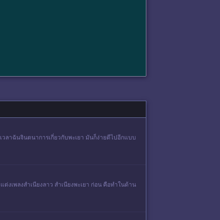
กทม. เวลาฉันจินตนาการเกี่ยวกับพะเยา มันก็ง่ายดีไปอีกแบบ
รุ่ง จะแต่งเพลงสำเนียงลาว สำเนียงพะเยา ก่อน คือทำในด้าน