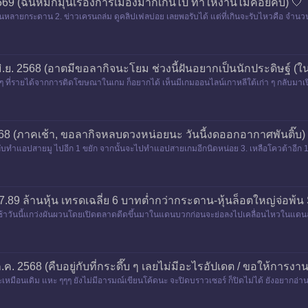
 2569 (ฉันหมกมุ่นเรื่องการเมืองมากเกินไป ทำให้งานไม่ค่อยคืบ) 🤍
นหลายกระดาน 2. ข่าวเครนถล่ม ดูคลิปเฟลบ่อย เลยพอรับได้ แต่ที่เกินจะรับไหวคือ จำนวนผู้
 มิ.ย. 2568 (อาตมีขอลากิจนะโยม ช่วงนี้ฝันอยากเป็นนักประดิษฐ์ (
 ทั้ง ๆ ที่รายได้จากการติดโฆษณาในเกม ก็อยากได้ เห็นมีเกมออนไลน์เกาหลีใต้เก่า ๆ กลับมาเ
. 2568 (ภาคเช้า, ขอลากิจหลบดวงหน่อยนะ วันนี้งดออกอากาศพันติ๊บ)
กับทำแอปสายมู ไปอีก 1 ขยัก จากนั้นจะไปทำแอปสายเกมอีกนิดหน่อย 3. เหลือโควต้าอีก 1 กระทู
.89 ล้านหุ้น เทรดเฉลี่ย 6 บาทต่ำกว่ากระดาน-หุ้นล็อตใหญ่จ่อพ้น 
วงเช้าวันนี้แกว่งผันผวนโดยเปิดตลาดดีดขึ้นมาในแดนบวกก่อนจะย่อลงไปเคลื่อนไหวในแดนล
ก.ค. 2568 (คืบอยู่กับที่กระดึ๊บ ๆ เลยไม่มีอะไรอัปเดต / ขอให้การงาน
ยอะเหมือนเดิม แหะ ๆๆๆ ยังไม่มีอารมณ์เขียนโค้ดนะ จะปิดบราวเซอร์ ก็ปิดไม่ได้ ยังอยากอ่าน อ