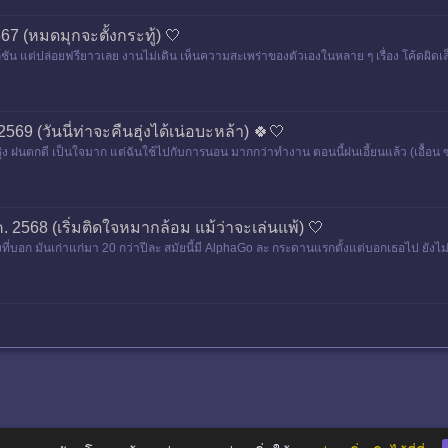
567 (หมดมุกจะตั้งกระทู้) 🤍
ฟังก์ชัน แต่ปล่อยฟรียาวเลย งานไม่เดิน เห็นความสะเพร่าของตัวเองในหลาย ๆ เรื่อง โค้ดผิดเ
2569 (วันนี่ท่าจะคืนฮุ่งได้เน่อบะหล้า) 🍀🤍
้รุ่ง ฝนตกดี เป็นใจมาก แต่ฉันใช้ไปกับการนอน มากกว่าทำงาน ตอนนี้ฝนเอี้ยนแล้ว (เอื้อน ซา ห
.ค. 2568 (เริ่มติดใจหมากล้อม แม้ว่าจะเล่นแพ้) 🤍
ต่อย่างที่บอก มันเก่าแก่มา 20 กว่าปีละ สมัยนี้มี AlphaGo ละ กระดานแรกตั้งแต่บอกเธอไป ยัง