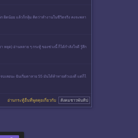
ล็ก ผิดน้อย แล้วก็กลุ้ม คิดว่าทำงานในชีวิตจริง คงจะพลา
ยุด) อ่านหลาย ๆ กระทู้ ของช่วงนี้ ก็ได้กำลังใจดี รู้สึก
ไม่จบเลยนะ ฉันเริ่มตาลาย 55 มันได้ท้าทายตัวเองดี แต่ก็ไ
อ่านกระทู้อื่นที่พูดคุยเกี่ยวกับ
สังคมชาวพันทิป