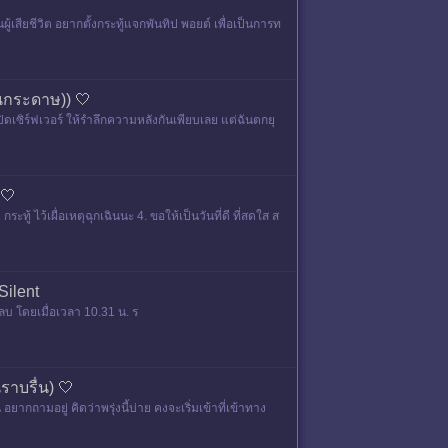
เสียชีวิต อยากตั้งกระทู้แจกพันทิป พอยต์ เพื่อเป็นการท
ในกระดาษ)) 🤍
ปิดเซิร์ฟเวอร์ ให้รำลึกความหลังกันเพียบเลย แต่ฉันตกยุ
 🤍
้ ไว้เผื่อเหตุฉุกเฉินนะ 4. ขอให้เป็นวันที่ดี ที่สดใส ส
Silent
บ โดยเมื่อเวลา 10.31 น. ร
ราบรื่น) 🤍
ยากถามอยู่ คิดว่าพรุ่งนี้บ่าย คงจะเริ่มเข้าที่เข้าทาง