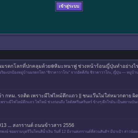
เข้าสู่ระบบ
นมรดกโลกที่ปกคลุมด้วย❄️หิมะหนาฟู ช่วงหน้าร้อนญี่ปุ่นทำอย่างไร
จฉริยะปกป้องหมู่บ้านมรดกโลก “ชิราคาวาโกะ” จากอัคคีภัย ชิราคาวาโกะ, ญี่ปุ่น — หมู่บ
า กทม. รถติด เพราะมีไฟไหม้ตึกแถว || ชนแว๊นไม่ใส่หมวกตาย 
าะมีไฟไหม้ตึกแถว ไฟไหม้ ช่วงก่อนถึง โลตัสศรีนครินทร์ ข้างๆ ตึกโรมัน เป็นสถานบันเทิ
13 ... สงกรานต์ ถนนข้าวสาร 2556
งษ์ ซอยรามบุตรีในโทนสีน้ำเงิน วันที่ 12 มีงานสงกรานต์ที่สวนสันติฯ มีปาเป้า สาวน้อย
วนตอนเช้า