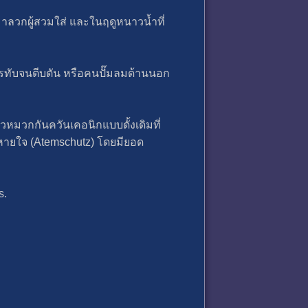
บมาลวกผู้สวมใส่ และในฤดูหนาวน้ำที่
ทับจนตีบตัน หรือคนปั๊มลมด้านนอก
ัวหมวกกันควันเคอนิกแบบดั้งเดิมที่
หายใจ (Atemschutz) โดยมียอด
s.