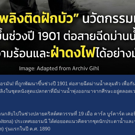
อรมัน! ที่ถูกพัฒนาขึ้นช่วงปี 1901 ต่อสายฉีดม่านน้ำคลุมตัว เพื่
เพลิงในชุดหนังสุดแปลกตาที่มีม่านน้ำพุ่งออกมาจากศีรษะอยู่ตลอดเว
อนกลับไปในช่วงปลายคริสต์ศตวรรษที่ 19 เมื่อ คาร์ล บูร์คาร์ด เคอ
(Altona) ประเทศเยอรมนี ได้ต่อยอดแนวคิดจากชุดนักประดาน้ำแล
 รุ่นแรกในปี ค.ศ. 1890