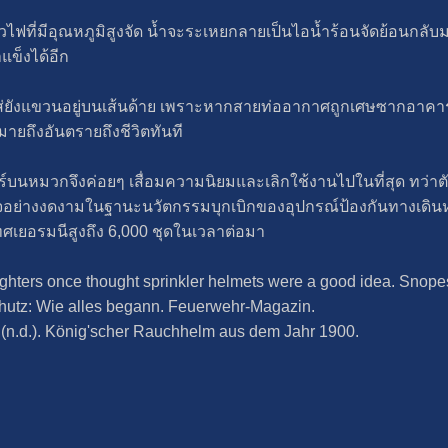
ปลวไฟที่มีอุณหภูมิสูงจัด น้ำจะระเหยกลายเป็นไอน้ำร้อนจัดย้อนกลั
แข็งได้อีก
่ยังแขวนอยู่บนเส้นด้าย เพราะหากสายท่ออากาศถูกเศษซากอาคาร
มายถึงอันตรายถึงชีวิตทันที
กอร์บนหมวกจึงค่อยๆ เสื่อมความนิยมและเลิกใช้งานไปในที่สุด ทว่าต
็จอย่างงดงามในฐานะนวัตกรรมบุกเบิกของอุปกรณ์ป้องกันทางเดิน
ทศเยอรมนีสูงถึง 6,000 ชุดในเวลาต่อมา
fighters once thought sprinkler helmets were a good idea. Snope
chutz: Wie alles begann. Feuerwehr-Magazin.
 (n.d.). König'scher Rauchhelm aus dem Jahr 1900.