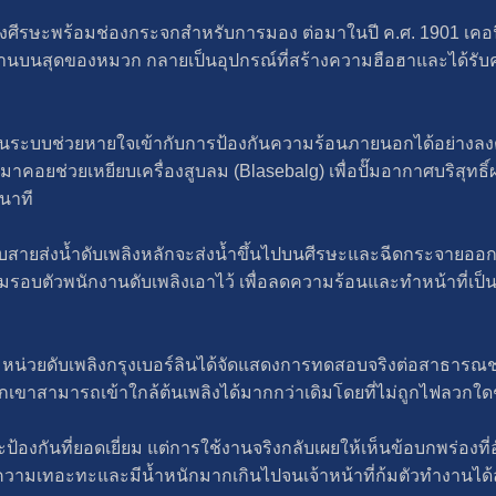
ศีรษะพร้อมช่องกระจกสำหรับการมอง ต่อมาในปี ค.ศ. 1901 เคอนิก
้ที่ด้านบนสุดของหมวก กลายเป็นอุปกรณ์ที่สร้างความฮือฮาและได้
ระบบช่วยหายใจเข้ากับการป้องกันความร้อนภายนอกได้อย่างลงตัว
าย มาคอยช่วยเหยียบเครื่องสูบลม (Blasebalg) เพื่อปั๊มอากาศบริสุทธ
อนาที
อกับสายส่งน้ำดับเพลิงหลักจะส่งน้ำขึ้นไปบนศีรษะและฉีดกระจายออ
คลุมรอบตัวพนักงานดับเพลิงเอาไว้ เพื่อลดความร้อนและทำหน้าที่เป
 หน่วยดับเพลิงกรุงเบอร์ลินได้จัดแสดงการทดสอบจริงต่อสาธารณชน โ
่าพวกเขาสามารถเข้าใกล้ต้นเพลิงได้มากกว่าเดิมโดยที่ไม่ถูกไฟลวกใด
องกันที่ยอดเยี่ยม แต่การใช้งานจริงกลับเผยให้เห็นข้อบกพร่องที่อ
มีความเทอะทะและมีน้ำหนักมากเกินไปจนเจ้าหน้าที่ก้มตัวทำงานได