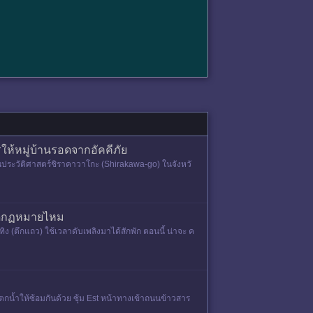
ให้หมู่บ้านรอดจากอัคคีภัย
้านประวัติศาสตร์ชิราคาวาโกะ (Shirakawa-go) ในจังหวั
ผิดกฏหมายไหม
ง (ตึกแถว) ใช้เวลาดับเพลิงมาได้สักพัก ตอนนี้ น่าจะ ค
ตกน้ำให้ซ้อมกันด้วย ซุ้ม Est หน้าทางเข้าถนนข้าวสาร