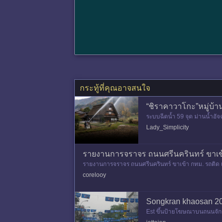
กระทู้ที่คุณอาจสนใจ
“ชิราคาวาโกะ”หมู่บ้า
ระบบฉีดน้ำ 59 จุด ม่านน้ำอั
ดกิฟุ ประเทศญี่ปุ่น ซ
Lady_Simplicity
รายงานการจราจร ถนนศรีนครินทร์ ขาเข้
รายงานการจราจร ถนนศรีนครินทร์ ขาเข้า กทม. รถติด เพร
วบคุมได้แล้ว
corelooy
Songkran khaosan 20
Est ขึ้นป้ายโฆษณาบนถนนจักรพ
Est กระป๋องยักษ์ที่มาเข้าขบ