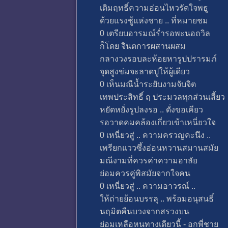
เติมฤทธิ์ความอ่อนไหวรัดใจพธู
ด้วยแรงชู้แห่งชาย .. ที่หมายชม
0 เตรียบอารมณ์ร่ำรอพะนอถวิล
ก็โดย จินตการผสานผสม
กลางวงรอบละห้อยหารูปปรารมภ์
จุดสูงข่มจะลาดปูให้ผู้เดียว
0 เห็นมณีน้ำระยับงามจับจิต
เทพประสิทธิ์ ฤ ประมวลทุกส่วนเสี้ยว
หยัดหยั่งรูปลงรอ .. ดั่งขอเคียว
รอวาดคมคล้องเกี่ยวเข้าเหนี่ยวใจ
0 เหนี่ยวสู่ .. ความครวญคะนึง ..
เพรียกแววซึ้งอ่อนหวานสมานสมัย
มณีงามที่ควรค่าความอาลัย
ย่อมควรคู่พิสมัยจากใจคน
0 เหนี่ยวสู่ .. ความอาวรณ์ ..
ให้ถ่ายย้อนบรรลุ .. พร้อมอนุสนธิ์
นฤมิตคืนบวงจากสรวงบน
ย่อมเหลือหนทางเดียวนี้ - อกพี่ชาย