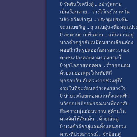
0 รัดพันใจหนึ่งผู้ .. อย่ารู้สลาย
เป็นเงื่อนตาย .. วางไว้เร่งไหวหวั่น
หลัง-ถวิลเร้ารุม .. ประชุมประชัน
จะแนบขวัญ .. ฤ แนบอุ่น-เพื่อหนุนป
0 ละคาบยามพ้นผ่าน .. แม้นนานอยู่
หากชั่วครู่กลับเหมือนยากเลือนล่อง
คอยสีกลิ่นรูปลออน้อมรอตระกอง
คงเช่นปองคอยงามของยามนี้
0 ทุกโอภาสทอดทอ .. ร่ำรอถนอม
ด้วยสมยอมสุมใส่หทัยพิถี
ทุกรอบวัน ลับล่วงจากช่วงสุรีย์
งามในที่จะร่อนคว้างลงกลางใจ
0 บำบวงถ้อยเทอดแถนทั้งแดนฟ้า
หวังกอปรถ้อยพรรณนาเพื่ออาศัย
สื่อความอุ่นอ่อนหวาน สู่ด้านใน
ดวงจิตให้สั่นเต้น .. ด้วยเอ็นดู
0 บวงคำถ้อยสู่แถนทั้งแสนสรวง
ควร-ที่บ่วงอาวรณ์ .. จักย้อนสู่