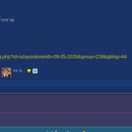
้ำกราย
log.php?id=sdayoo&month=09-05-2026&group=239&gblog=44
สดายุ...