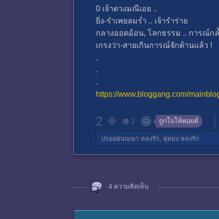
0 เจ้าดวงมณีเอย ..
ยิ่ง-รำเพยลมร่ำ .. เจ้ารำร่าย
กลางออดอ้อน, โลกธรรม .. การณ์กล
เกรงว่า-สายเกินการณ์จักต้านแล้ว !
.
.
.
https://www.bloggang.com/mainb
2
ถูกใจให้พอยต์
2
ปรอยฝนเมษา
หลงรัก,
ดุหยง
หลงรัก
4 ความคิดเห็น