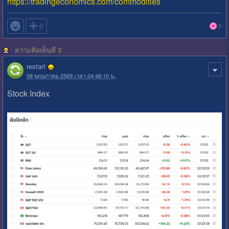
https://tradingeconomics.com/commodities

0
9
ความคิดเห็นที่ 3
restart
08 พฤษภาคม 2569 เวลา 04:46:10 น.
Stock Index