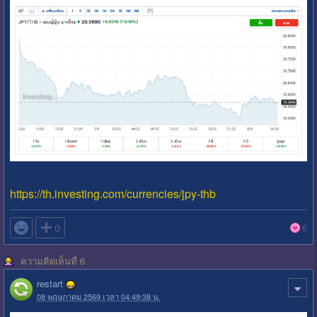
https://th.investing.com/currencies/jpy-thb

0
6
ความคิดเห็นที่ 6
restart
08 พฤษภาคม 2569 เวลา 04:49:38 น.