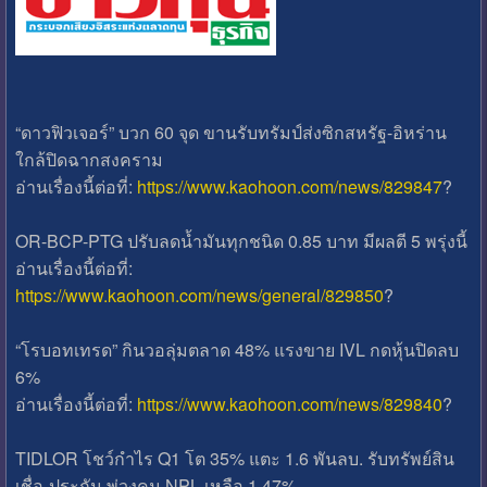
“ดาวฟิวเจอร์” บวก 60 จุด ขานรับทรัมป์ส่งซิกสหรัฐ-อิหร่าน
ใกล้ปิดฉากสงคราม
อ่านเรื่องนี้ต่อที่:
https://www.kaohoon.com/news/829847
?
OR-BCP-PTG ปรับลดน้ำมันทุกชนิด 0.85 บาท มีผลตี 5 พรุ่งนี้
อ่านเรื่องนี้ต่อที่:
https://www.kaohoon.com/news/general/829850
?
“โรบอทเทรด” กินวอลุ่มตลาด 48% แรงขาย IVL กดหุ้นปิดลบ
6%
อ่านเรื่องนี้ต่อที่:
https://www.kaohoon.com/news/829840
?
TIDLOR โชว์กำไร Q1 โต 35% แตะ 1.6 พันลบ. รับทรัพย์สิน
เชื่อ-ประกัน พ่วงคุม NPL เหลือ 1.47%