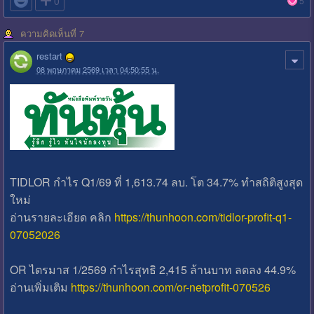

0
5
ความคิดเห็นที่ 7
restart
08 พฤษภาคม 2569 เวลา 04:50:55 น.
TIDLOR กำไร Q1/69 ที่ 1,613.74 ลบ. โต 34.7% ทำสถิติสูงสุด
ใหม่
อ่านรายละเอียด คลิก
https://thunhoon.com/tidlor-profit-q1-
07052026
OR ไตรมาส 1/2569 กำไรสุทธิ 2,415 ล้านบาท ลดลง 44.9%
อ่านเพิ่มเติม
https://thunhoon.com/or-netprofit-070526