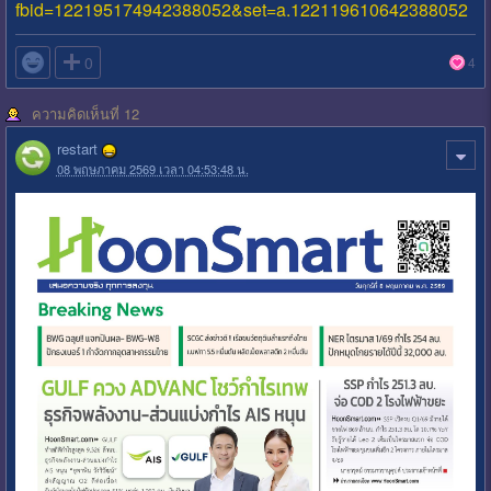
fbid=122195174942388052&set=a.122119610642388052

0
4
ความคิดเห็นที่ 12
restart
08 พฤษภาคม 2569 เวลา 04:53:48 น.