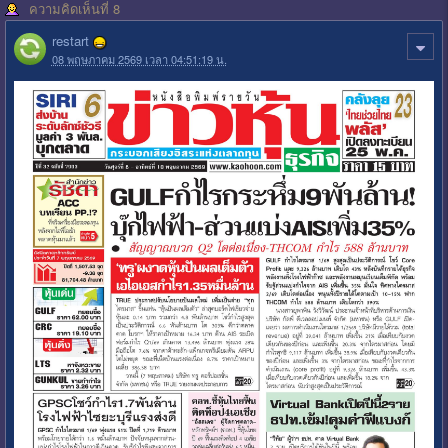
ความคิดเห็นที่ 8
restart
08 พฤษภาคม 2569 เวลา 04:51:19 น.