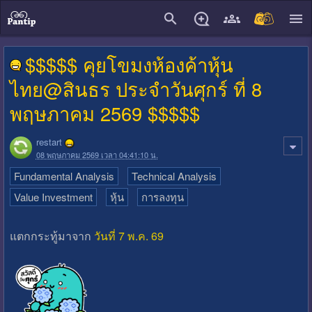
close
$$$$$ คุยโขมงห้องค้าหุ้น
ไทย@สินธร ประจำวันศุกร์ ที่ 8
พฤษภาคม 2569 $$$$$
restart
08 พฤษภาคม 2569 เวลา 04:41:10 น.
Fundamental Analysis
Technical Analysis
Value Investment
หุ้น
การลงทุน
แตกกระทู้มาจาก
วันที่ 7 พ.ค. 69