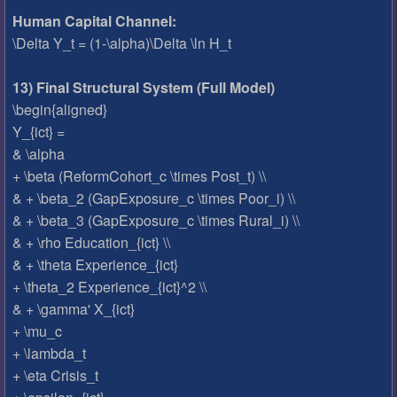
Human Capital Channel:
\Delta Y_t = (1-\alpha)\Delta \ln H_t
13) Final Structural System (Full Model)
\begin{aligned}
Y_{ict} =
& \alpha
+ \beta (ReformCohort_c \times Post_t) \\
& + \beta_2 (GapExposure_c \times Poor_i) \\
& + \beta_3 (GapExposure_c \times Rural_i) \\
& + \rho Education_{ict} \\
& + \theta Experience_{ict}
+ \theta_2 Experience_{ict}^2 \\
& + \gamma' X_{ict}
+ \mu_c
+ \lambda_t
+ \eta Crisis_t