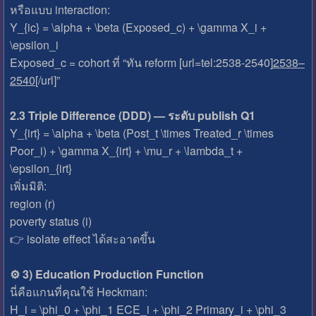
หรือแบบ interaction:
Y_{ic} = \alpha + \beta (Exposed_c) + \gamma X_i +
\epsilon_i
Exposed_c = cohort ที่ “ทัน reform [url=tel:2538-2540]
2538–
2540
[/url]”
2.3 Triple Difference (DDD) — ระดับ publish Q1
Y_{irt} = \alpha + \beta (Post_t \times Treated_r \times
Poor_i) + \gamma X_{irt} + \mu_r + \lambda_t +
\epsilon_{irt}
เพิ่มมิติ:
region (r)
poverty status (i)
👉 isolate effect ได้สะอาดขึ้น
⚙️ 3) Education Production Function
นี่คือแกนที่คุณใช้ Heckman:
H_i = \phi_0 + \phi_1 ECE_i + \phi_2 Primary_i + \phi_3