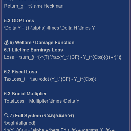
Return_g = % ตาม Heckman
5.3 GDP Loss
\Delta Y = (1-\alpha) \times \Delta H \times Y
💰 6) Welfare / Damage Function
6.1 Lifetime Earnings Loss
Loss = \sum_{t=1}^{T} \frac{Y_t^{CF} - Y_t^{Obs}}{(1+r)^t}
6.2 Fiscal Loss
TaxLoss_t = \tau \cdot (Y_t^{CF} - Y_t^{Obs})
6.3 Social Multiplier
TotalLoss = Multiplier \times \Delta Y
🔍 7) Full System (รวมทุกสมการ)
\begin{aligned}
\ln(Y_{it}) &= \alpha + \beta Edu_{it} + \gamma X_{it} +