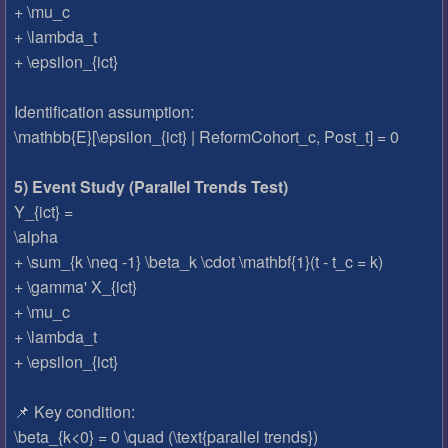
+ \mu_c
+ \lambda_t
+ \epsilon_{ict}
Identification assumption:
\mathbb{E}[\epsilon_{ict} | ReformCohort_c, Post_t] = 0
5) Event Study (Parallel Trends Test)
Y_{ict} =
\alpha
+ \sum_{k \neq -1} \beta_k \cdot \mathbf{1}(t - t_c = k)
+ \gamma' X_{ict}
+ \mu_c
+ \lambda_t
+ \epsilon_{ict}
📌 Key condition:
\beta_{k<0} = 0 \quad (\text{parallel trends})