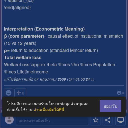
+ \epsilon_{ict}
\end{aligned}
Interpretation (Econometric Meaning)
β (core parameter)
= causal effect of institutional mismatch
(15 vs 12 years)
ρ
= return to education (standard Mincer return)
Total welfare loss
WelfareLoss \approx \beta \times \rho \times Population
\times LifetimeIncome
แก้ไขข้อความเมื่อ 07 พฤษภาคม 2569 เวลา 01:56:24 น.

0
0
โปรดศึกษาและยอมรับนโยบายข้อมูลส่วนบุคคล
ยอมรับ
ความคิดเห็นที่ 3
ก่อนเริ่มใช้งาน
อ่านเพิ่มเติมได้ที่นี่
สมาชิกหมายเลข 9287460
06 พฤษภาคม 2569 เวลา 23:41:21 น.
แสดงความคิดเห็น...