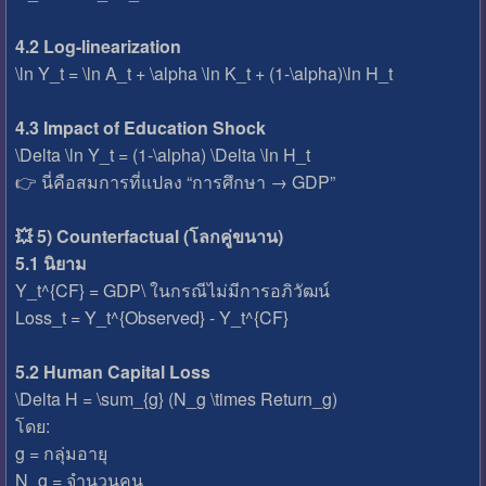
4.2 Log-linearization
\ln Y_t = \ln A_t + \alpha \ln K_t + (1-\alpha)\ln H_t
4.3 Impact of Education Shock
\Delta \ln Y_t = (1-\alpha) \Delta \ln H_t
👉 นี่คือสมการที่แปลง “การศึกษา → GDP”
💥 5) Counterfactual (โลกคู่ขนาน)
5.1 นิยาม
Y_t^{CF} = GDP\ ในกรณีไม่มีการอภิวัฒน์
Loss_t = Y_t^{Observed} - Y_t^{CF}
5.2 Human Capital Loss
\Delta H = \sum_{g} (N_g \times Return_g)
โดย:
g = กลุ่มอายุ
N_g = จำนวนคน