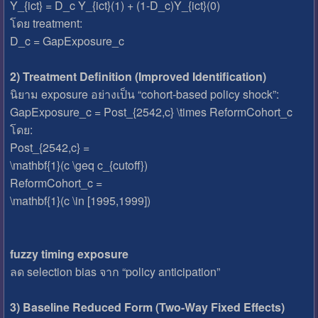
Y_{ict} = D_c Y_{ict}(1) + (1-D_c)Y_{ict}(0)
โดย treatment:
D_c = GapExposure_c
2) Treatment Definition (Improved Identification)
นิยาม exposure อย่างเป็น “cohort-based policy shock”:
GapExposure_c = Post_{2542,c} \times ReformCohort_c
โดย:
Post_{2542,c} =
\mathbf{1}(c \geq c_{cutoff})
ReformCohort_c =
\mathbf{1}(c \in [1995,1999])
fuzzy timing exposure
ลด selection bias จาก “policy anticipation”
3) Baseline Reduced Form (Two-Way Fixed Effects)