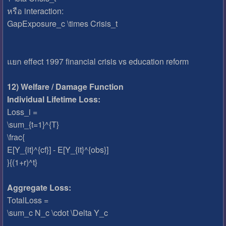
หรือ interaction:
GapExposure_c \times Crisis_t
แยก effect 1997 financial crisis vs education reform
12) Welfare / Damage Function
Individual Lifetime Loss:
Loss_i =
\sum_{t=1}^{T}
\frac{
E[Y_{it}^{cf}] - E[Y_{it}^{obs}]
}{(1+r)^t}
Aggregate Loss:
TotalLoss =
\sum_c N_c \cdot \Delta Y_c