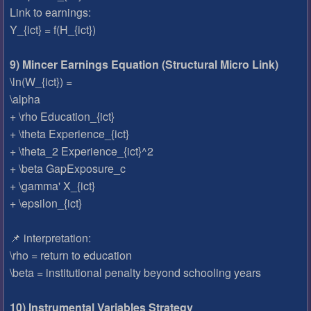
Link to earnings:
Y_{ict} = f(H_{ict})
9) Mincer Earnings Equation (Structural Micro Link)
\ln(W_{ict}) =
\alpha
+ \rho Education_{ict}
+ \theta Experience_{ict}
+ \theta_2 Experience_{ict}^2
+ \beta GapExposure_c
+ \gamma' X_{ict}
+ \epsilon_{ict}
📌 interpretation:
\rho = return to education
\beta = institutional penalty beyond schooling years
10) Instrumental Variables Strategy