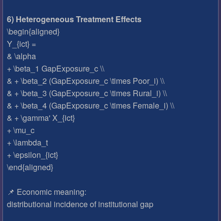
6) Heterogeneous Treatment Effects
\begin{aligned}
Y_{ict} =
& \alpha
+ \beta_1 GapExposure_c \\
& + \beta_2 (GapExposure_c \times Poor_i) \\
& + \beta_3 (GapExposure_c \times Rural_i) \\
& + \beta_4 (GapExposure_c \times Female_i) \\
& + \gamma' X_{ict}
+ \mu_c
+ \lambda_t
+ \epsilon_{ict}
\end{aligned}
📌 Economic meaning:
distributional incidence of institutional gap