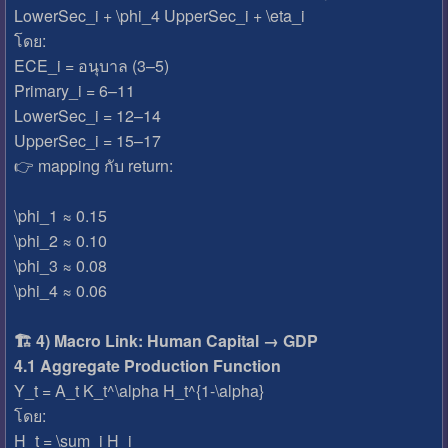
LowerSec_i + \phi_4 UpperSec_i + \eta_i
โดย:
ECE_i = อนุบาล (3–5)
Primary_i = 6–11
LowerSec_i = 12–14
UpperSec_i = 15–17
👉 mapping กับ return:
\phi_1 ≈ 0.15
\phi_2 ≈ 0.10
\phi_3 ≈ 0.08
\phi_4 ≈ 0.06
🏗️ 4) Macro Link: Human Capital → GDP
4.1 Aggregate Production Function
Y_t = A_t K_t^\alpha H_t^{1-\alpha}
โดย:
H_t = \sum_i H_i