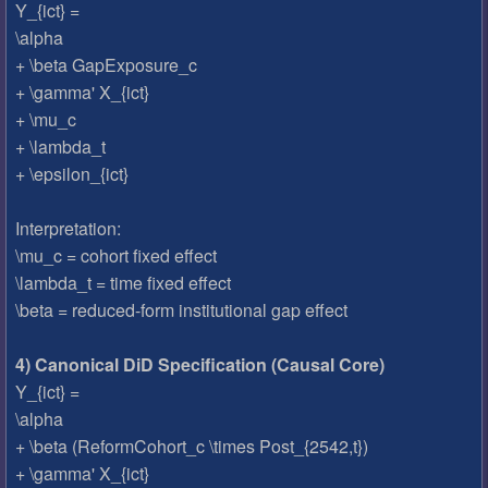
Y_{ict} =
\alpha
+ \beta GapExposure_c
+ \gamma' X_{ict}
+ \mu_c
+ \lambda_t
+ \epsilon_{ict}
Interpretation:
\mu_c = cohort fixed effect
\lambda_t = time fixed effect
\beta = reduced-form institutional gap effect
4) Canonical DiD Specification (Causal Core)
Y_{ict} =
\alpha
+ \beta (ReformCohort_c \times Post_{2542,t})
+ \gamma' X_{ict}