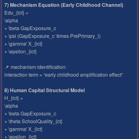
7) Mechanism Equation (Early Childhood Channel)
Edu_{ict} =
\alpha
+ \beta GapExposure_c
+ \psi (GapExposure_c \times PrePrimary_i)
+ \gamma' X_{ict}
+ \epsilon_{ict}
📌 mechanism identification:
interaction term = “early childhood amplification effect”
8) Human Capital Structural Model
H_{ict} =
\alpha
+ \beta GapExposure_c
+ \theta SchoolQuality_{ct}
+ \gamma' X_{ict}
+ \epsilon_{ict}