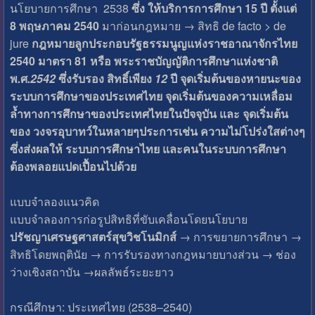
นโยบายการศึกษา 2538
ซึ่ง ให้บริการการศึกษา 15 ปี ตั้งแต่
8 พฤษภาคม 2540
มาก่อนกฎหมาย → สิทธิ de facto > de
jure
กฎหมายลูกประกอบรัฐธรรมนูญแห่งราชอาณาจักรไทย
2540 มาตรา 81 หรือ พระราชบัญญัติการศึกษาแห่งชาติ
พ
.
ศ
.2542
ซึ่งรับรอง
สิทธิ์เพียง
12
ปี
จุดเริ่มต้นของหายนะของ
ระบบการศึกษาของประเทศไทย
จุดเริ่มต้นของความเหลื่อม
ล้ำทางการศึกษาของประเทศไทยในปัจจุบัน
และ
จุดเริ่มต้น
ของ
วงจรอุบาทว์ในหลายๆประการเช่น
ความไม่โปร่งใสต่างๆ
ซึ่งส่งผลให้
ระบบการศึกษาไทย
และคนในระบบการศึกษา
ต้องพลอยแปดเปื้อนไปด้วย
แบบจำลองแนวคิด
แบบจำลองการก่อรูปสิทธิที่ขับเคลื่อนโดยนโยบาย
ปรัชญาเศรษฐศาสตร์สุขวิชโนมิกส์
→ การขยายการศึกษา →
สิทธิโดยพฤตินัย → การรับรองทางกฎหมายบางส่วน → ช่อง
ว่างเชิงสถาบัน →ผลลัพธ์ระยะยาว
กรณีศึกษา: ประเทศไทย (2538–2540)