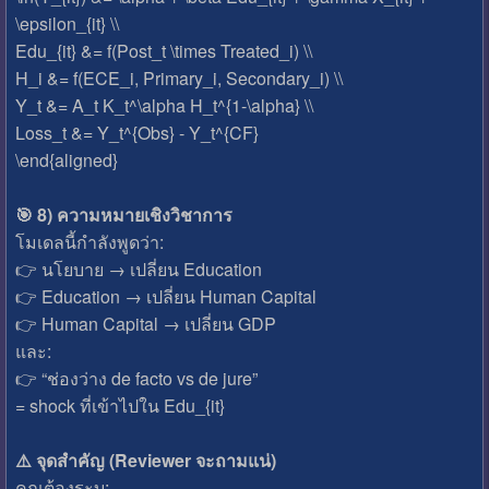
\epsilon_{it} \\
Edu_{it} &= f(Post_t \times Treated_i) \\
H_i &= f(ECE_i, Primary_i, Secondary_i) \\
Y_t &= A_t K_t^\alpha H_t^{1-\alpha} \\
Loss_t &= Y_t^{Obs} - Y_t^{CF}
\end{aligned}
🎯 8) ความหมายเชิงวิชาการ
โมเดลนี้กำลังพูดว่า:
👉 นโยบาย → เปลี่ยน Education
👉 Education → เปลี่ยน Human Capital
👉 Human Capital → เปลี่ยน GDP
และ:
👉 “ช่องว่าง de facto vs de jure”
= shock ที่เข้าไปใน Edu_{it}
⚠️ จุดสำคัญ (Reviewer จะถามแน่)
คุณต้องระบุ: