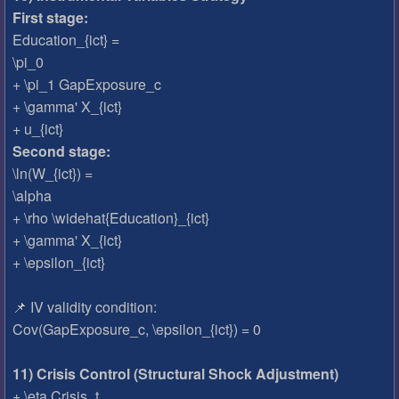
First stage:
Education_{ict} =
\pi_0
+ \pi_1 GapExposure_c
+ \gamma' X_{ict}
+ u_{ict}
Second stage:
\ln(W_{ict}) =
\alpha
+ \rho \widehat{Education}_{ict}
+ \gamma' X_{ict}
+ \epsilon_{ict}
📌 IV validity condition:
Cov(GapExposure_c, \epsilon_{ict}) = 0
11) Crisis Control (Structural Shock Adjustment)
+ \eta Crisis_t