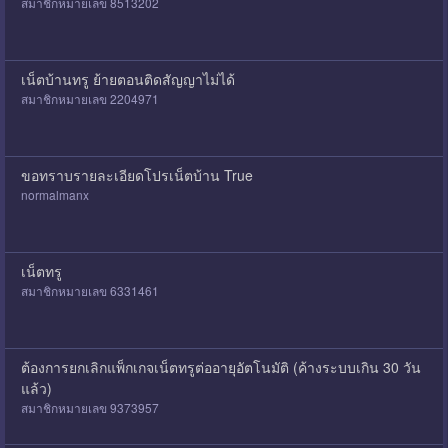
สมาชิกหมายเลข 8513202
เน็ตบ้านทรู ย้ายตอนติดสัญญาไม่ได้
สมาชิกหมายเลข 2204971
ขอทราบรายละเอียดโปรเน็ตบ้าน True
normalmanx
เน็ตทรู
สมาชิกหมายเลข 6331461
ต้องการยกเลิกแพ็กเกจเน็ตทรูต่ออายุอัตโนมัติ (ค้างระบบเกิน 30 วัน
แล้ว)
สมาชิกหมายเลข 9373957