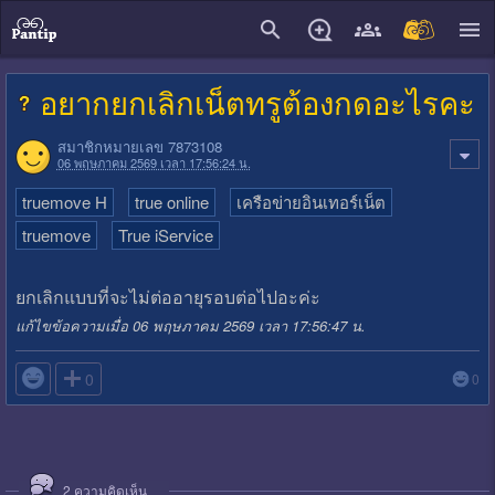
close
อยากยกเลิกเน็ตทรูต้องกดอะไรคะ
สมาชิกหมายเลข 7873108
06 พฤษภาคม 2569 เวลา 17:56:24 น.
truemove H
true online
เครือข่ายอินเทอร์เน็ต
truemove
True iService
ยกเลิกแบบที่จะไม่ต่ออายุรอบต่อไปอะค่ะ
แก้ไขข้อความเมื่อ 06 พฤษภาคม 2569 เวลา 17:56:47 น.

0
0
2
ความคิดเห็น