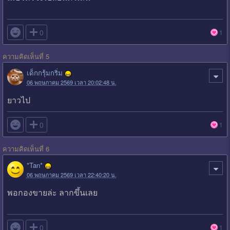

0
1
ความคิดเห็นที่ 5
เด็กกรุ้มกริ่ม
06 พฤษภาคม 2569 เวลา 20:02:48 น.
ยาวไป

0
1
ความคิดเห็นที่ 6
*Tan*
06 พฤษภาคม 2569 เวลา 22:40:20 น.
พอกองขายล่ะ ลากขึ้นเลย

0
1