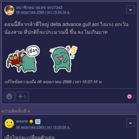
สมาชิกหมายเลข 9107343
06 พฤษภาคม 2569 เวลา 15:34:16 น.
ตอนนี้สี่จากห้าพี่ใหญ่ delta advance gulf aot วิ่งแรง ยกเว้น
น้องสาม ที่ปกติก็จะประมาณนี้ ขึ้น ลง ไม่เกินบาท
แก้ไขข้อความเมื่อ 06 พฤษภาคม 2569 เวลา 15:37:15 น.

0
2
ความคิดเห็นที่ 4
wsone
06 พฤษภาคม 2569 เวลา 16:20:09 น.
เมื่อไหร่จะเปลี่ยนตัวเล่น