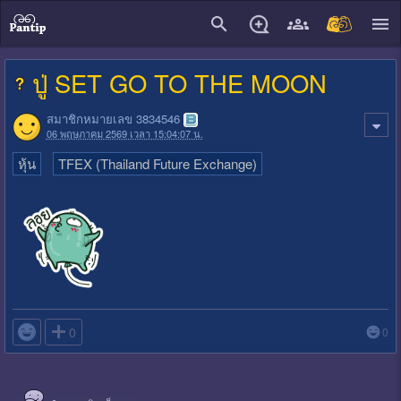
close
ปู่ SET GO TO THE MOON
สมาชิกหมายเลข 3834546
06 พฤษภาคม 2569 เวลา 15:04:07 น.
หุ้น
TFEX (Thailand Future Exchange)

0
0