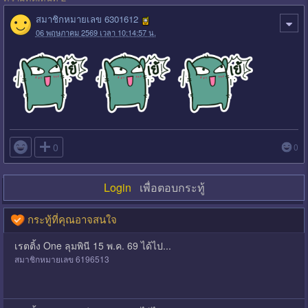
สมาชิกหมายเลข 6301612
06 พฤษภาคม 2569 เวลา 10:14:57 น.

0
0
Login
เพื่อตอบกระทู้
กระทู้ที่คุณอาจสนใจ
เรตติ้ง One ลุมพินี 15 พ.ค. 69 ได้ไป...
สมาชิกหมายเลข 6196513