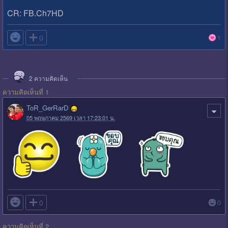
CR: FB.Ch7HD

0
1
2
ความคิดเห็น
ความคิดเห็นที่ 1
ToR_GerRarD
05 พฤษภาคม 2569 เวลา 17:23:01 น.

0
0
ความคิดเห็นที่ 2