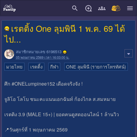
close
เรตติ้ง One ลุมพินี 1 พ.ค. 69 ได้
ไป...
สมาชิกหมายเลข 6196513
05 พฤษภาคม 2569 เวลา 16:03:00 น.
มวยไทย
เรตติ้ง
กีฬา
ONE ลุมพินี (รายการโทรทัศน์)
ศึก #ONELumpinee152 เดือดจริงจัง !
จูลิโอ โลโบ ชนะคะแนนเอกฉันท์ ก้องไกล ส.สมหมาย
เรตติง 3.9 (MALE 15+) | ยอดคนดูสดออนไลน์ 1 ล้านวิว
📍วันศุกร์ที่ 1 พฤษภาคม 2569