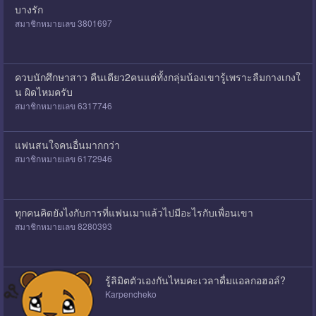
บางรัก
สมาชิกหมายเลข 3801697
ควบนักศึกษาสาว คืนเดียว2คนแต่ทั้งกลุ่มน้องเขารู้เพราะลืมกางเกงใ
น ผิดไหมครับ
สมาชิกหมายเลข 6317746
แฟนสนใจคนอื่นมากกว่า
สมาชิกหมายเลข 6172946
ทุกคนคิดยังไงกับการที่แฟนเมาแล้วไปมีอะไรกับเพื่อนเขา
สมาชิกหมายเลข 8280393
รู้ลิมิตตัวเองกันไหมคะเวลาดื่มแอลกอฮอล์?
Karpencheko