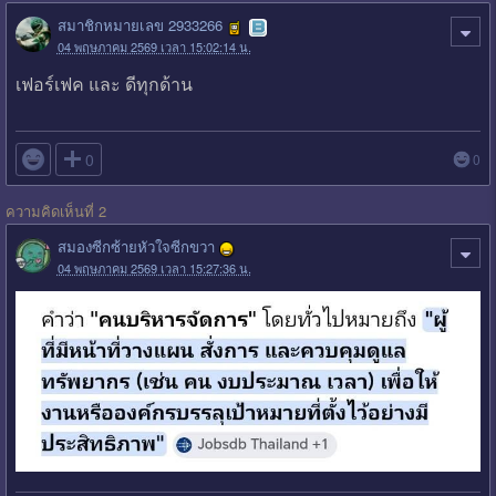
สมาชิกหมายเลข 2933266
04 พฤษภาคม 2569 เวลา 15:02:14 น.
เฟอร์เฟค และ ดีทุกด้าน

0
0
ความคิดเห็นที่ 2
สมองซีกซ้ายหัวใจซีกขวา
04 พฤษภาคม 2569 เวลา 15:27:36 น.