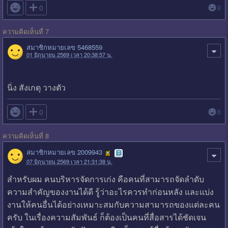

0
0
ความคิดเห็นที่ 7
สมาชิกหมายเลข 5468559
01 มิถุนายน 2569 เวลา 20:38:57 น.
นิ่ง สังเกตุ วางตัว

0
0
ความคิดเห็นที่ 8
สมาชิกหมายเลข 2009943
07 มิถุนายน 2569 เวลา 21:31:38 น.
สำหรับผม คนบริหารจัดการเก่ง คือคนที่สามารถจัดลำดับ
ความสำคัญของงานได้ดี รู้ว่าอะไรควรทำก่อนหลัง และแบ่ง
งานให้คนอื่นได้อย่างเหมาะสมกับความสามารถของแต่ละคน
ครับ ในเรื่องความสัมพันธ์ ก็ต้องเป็นคนที่สื่อสารได้ชัดเจน