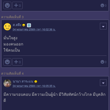

0
0
ความคิดเห็นที่ 3
ส.สลึง
04 พฤษภาคม 2569 เวลา 16:02:36 น.
มั่นใจสูง
มองคนออก
ใช้คนเป็น

0
0
ความคิดเห็นที่ 4
นานา สาระแน
04 พฤษภาคม 2569 เวลา 16:05:35 น.
มีความรอบคอบ มีความเป็นผู้นำ มีวิสัยทัศน์กว้างไกล มีบุคลิก
ดี