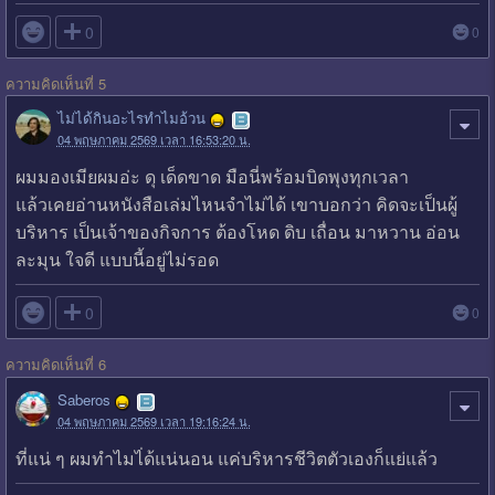

0
0
ความคิดเห็นที่ 5
ไม่ได้กินอะไรทำไมอ้วน
04 พฤษภาคม 2569 เวลา 16:53:20 น.
ผมมองเมียผมอ่ะ ดุ เด็ดขาด มือนี่พร้อมบิดพุงทุกเวลา
แล้วเคยอ่านหนังสือเล่มไหนจำไม่ได้ เขาบอกว่า คิดจะเป็นผู้
บริหาร เป็นเจ้าของกิจการ ต้องโหด ดิบ เถื่อน มาหวาน อ่อน
ละมุน ใจดี แบบนี้อยู่ไม่รอด

0
0
ความคิดเห็นที่ 6
Saberos
04 พฤษภาคม 2569 เวลา 19:16:24 น.
ที่แน่ ๆ ผมทำไมไ่ด้แน่นอน แค่บริหารชีวิตตัวเองก็แย่แล้ว