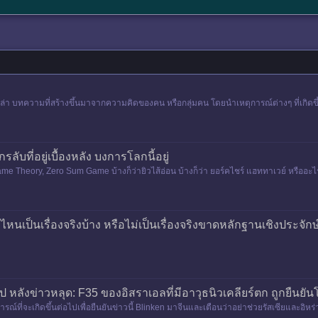
ล่า บทความที่สร้างขึ้นมาจากความคิดของคน หรือกลุ่มคน โดยนำเหตุการณ์ต่างๆ ที่เกิดขึ้
ลับที่อยู่เบื้องหลัง บงการโลกนี้อยู่
e Theory, Zero Sum Game บ้างก็ว่ายิวไส้อ่อน บ้างก็ว่า ยอร์คไชร์ แฮททาเวย์ หรืออะไร
ไหนเป็นเรื่องจริงบ้าง หรือไม่เป็นเรื่องจริงขาดหลักฐานเชิงประจัก
 หลังข่าวหลุด: F35 ของอิสราเอลที่มีอาวุธนิวเคลียร์ตก ถูกยืนยั
ณ์ที่่จะเกิดขึ้นต่อไปเพื่อยืนยันข่าวนี้ Blinken มาจีนและเตือนว่าอย่าช่วยรัสเซียและอิหร่