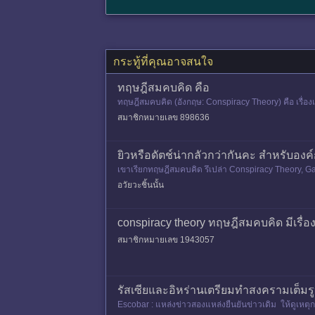
กระทู้ที่คุณอาจสนใจ
ทฤษฎีสมคบคิด คือ
ทฤษฎีสมคบคิด (อังกฤษ: Conspiracy Theory) คือ เรื่องเ
นอื่นๆเพื่อให
สมาชิกหมายเลข 898636
ยิวหรือดัตช์น่ากลัวกว่ากันคะ สำหรับองค์กร
เขาเรียกทฤษฎีสมคบคิด รึเปล่า Conspiracy Theory, Gam
อวัยวะชิ้นนั้น
conspiracy theory ทฤษฎีสมคบคิด มีเรื่อง
สมาชิกหมายเลข 1943057
รัสเซียและอิหร่านเตรียมทำสงครามเต็มรูป
Escobar : แหล่งข่าวสองแหล่งยืนยันข่าวเดิม ให้ดูเหตุการ