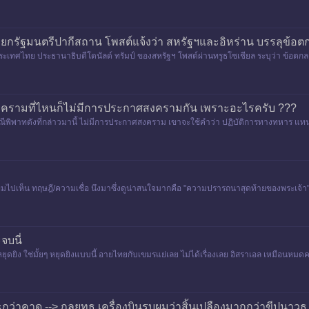
ยกรัฐมนตรีปากีสถาน โพสต์แจ้งว่า สหรัฐฯและอิหร่าน บรรลุข้อต
ระเทศไทย ประธานาธิบดีโดนัลด์ ทรัมป์ ของสหรัฐฯ โพสต์ผ่านทรูธโซเชียล ระบุว่า ข้อตกลง
่ยวข้อง.ทรัม
.มีสงครามที่ไหนก็ไม่มีการประกาศสงครามกัน เพราะอะไรครับ ???
กกรณีพิพาทดังที่กล่าวมานี้ ไม่มีการประกาศสงคราม เขาจะใช้คำว่า ปฏิบัติการทางทหาร แท
ี้ผมไปเห็น ทฤษฎี/ความเชื่อ นึงมาซึ่งดูน่าสนใจมากคือ "​ความปรารถนาสุดท้ายของพระเจ้
จบนี่
ช่วงหยุดยิง ใช่มั้ยๆ หยุดยิงแบบนี้ อายไทยกับเขมรแย่เลย ไม่ได้เรื่องเลย อิสราเอล เหมือ
ว่าคาด --> กลยุทธ เครื่องบินรบผมว่าสิ้นเปลืองมากกว่าขีปนาวุธ 