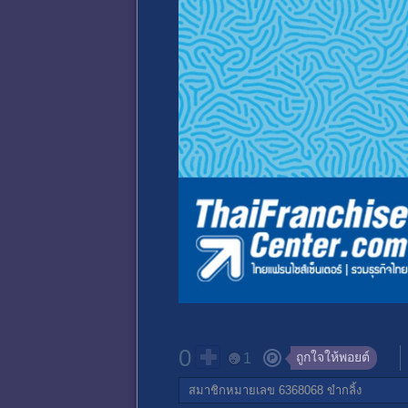
0
ถูกใจให้พอยต์
1
สมาชิกหมายเลข 6368068
ขำกลิ้ง