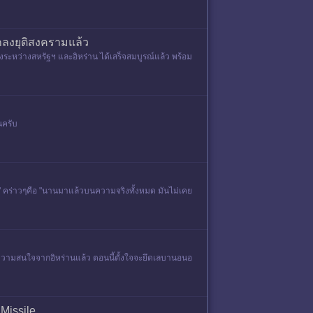
กลงยุติสงครามแล้ว
ระหว่างสหรัฐฯ และอิหร่าน ได้เสร็จสมบูรณ์แล้ว พร้อม
นครับ
า" คร่าวๆคือ "​นานมาแล้วบนความจริงทั้งหมด มันไม่เคย
นหมดความสนใจจากอิหร่านแล้ว ตอนนี้ตั้งใจจะยึดเลบานอนอ
Missile