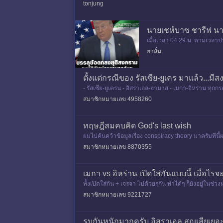
tonjung
นายเชห์บาซ ชารีฟ นา
เมื่อเวลา 04.29 น. ตามเวลาป
แสดงความยินดีกับทุกฝ่ายที่เกี
ฮาลั่น
ตั้งแต่กรณีของ รัสเซีย-ยูเคร มาแล้ว..
- รัสเซีย-ยูเครน - อิสราเอล-ฮามาส - เมกา-อิหร่าน ทุ
สมาชิกหมายเลข 4958260
ทฤษฎีสมคบคิด God's last wish
ผมไปค้นคว้าข้อมูลเรื่อง conspiracy theory มาครับทีน
มี
สมาชิกหมายเลข 8870355
เมกา vs อิหร่าน เปิดใส่กันแบบนี้ เมื่อไรจะ
ทั้งเปิดใส่กัน + เจรจา ไปด้วยๆกัน ทำได้ๆ ก็ยังอยู่ใน
ย่างเดียว ช
สมาชิกหมายเลข 9221727
รบกันหนักมากครับ อิสราเอล สูญเสียเยอะก