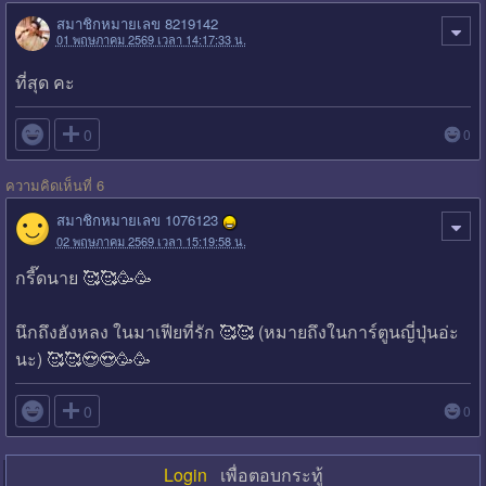
สมาชิกหมายเลข 8219142
01 พฤษภาคม 2569 เวลา 14:17:33 น.
ที่สุด คะ

0
0
ความคิดเห็นที่ 6
สมาชิกหมายเลข 1076123
02 พฤษภาคม 2569 เวลา 15:19:58 น.
กรี๊ดนาย 🥰🥰🥳🥳
นึกถึงฮังหลง ในมาเฟียที่รัก 🥰🥰 (หมายถึงในการ์ตูนญี่ปุ่นอ่ะ
นะ) 🥰🥰😍😍🥳🥳

0
0
Login
เพื่อตอบกระทู้