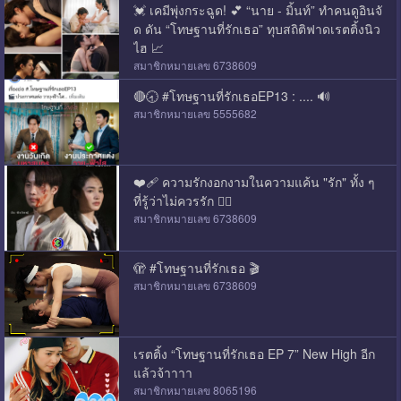
💓 เคมีพุ่งกระฉูด! 💕 “นาย - มิ้นท์” ทำคนดูอินจั
ด ดัน “โทษฐานที่รักเธอ” ทุบสถิติฟาดเรตติ้งนิว
ไฮ 📈
สมาชิกหมายเลข 6738609
🔴🕣 #โทษฐานที่รักเธอEP13 : .... 🔊
สมาชิกหมายเลข 5555682
❤️‍🩹 ความรักงอกงามในความแค้น "รัก" ทั้ง ๆ
ที่รู้ว่าไม่ควรรัก ❤️‍🔥
สมาชิกหมายเลข 6738609
🫣 #โทษฐานที่รักเธอ 🎬
สมาชิกหมายเลข 6738609
เรตติ้ง “โทษฐานที่รักเธอ EP 7” New High อีก
แล้วจ้าาาา
สมาชิกหมายเลข 8065196