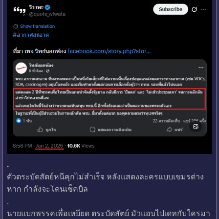
.
ตัวตระบัดสัตย์หนีคุกไม่สำเร็จ หลังแสดงละครแบบเขมรต่าง
หาก กำลังจะโดนเช็คบิล
.
นายแบกพรรคเพื่อเหยียด ตระบัดสัตย์ มัวแอบไปเดทกับใครมา