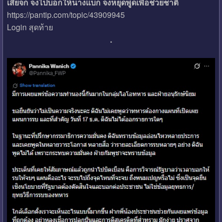
เสี่ยจก จงไปบอกให้นางแบก จงหยุดพูดเพื่อช่วยชาติ
https://pantip.com/topic/43909945
Login สุดท้าย
.