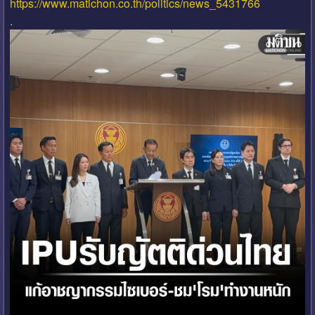
https://www.matichon.co.th/politics/news_5431766
.