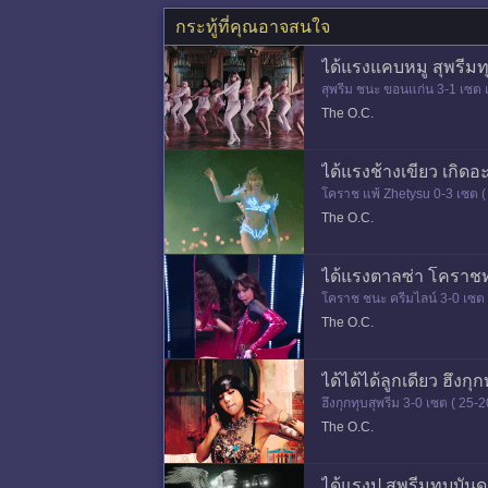
กระทู้ที่คุณอาจสนใจ
ได้แรงแคบหมู สุพรีมท
สุพรีม ชนะ ขอนแก่น 3-1 เซต 
?????
The O.C.
ได้แรงช้างเขียว เกิ
โคราช แพ้ Zhetysu 0-3 เซต (
The O.C.
ได้แรงตาลซ่า โคราชทุ
โคราช ชนะ ครีมไลน์ 3-0 เซต 
ครปัง-ใครพัง นัดต่อไปพอจะมีล
The O.C.
ได้ได้ได้ลูกเดียว ฮึงก
ฮึงกุกทุบสุพรีม 3-0 เซต ( 25
สาวแคปหมู สาวน้ำผึ้ง สาวเบ
The O.C.
ได้แรงปู สุพรีมทุบบัน