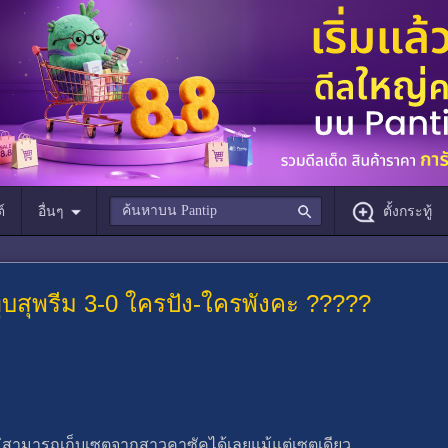
์
อื่นๆ
ตั้งกระทู้
บสุพรีม 3-0 ใครปัง-ใครพังคะ ?????
ไม่สามารถเก็บเซตจากสาวคาซัคได้เลยแม้แต่เซตเดียว