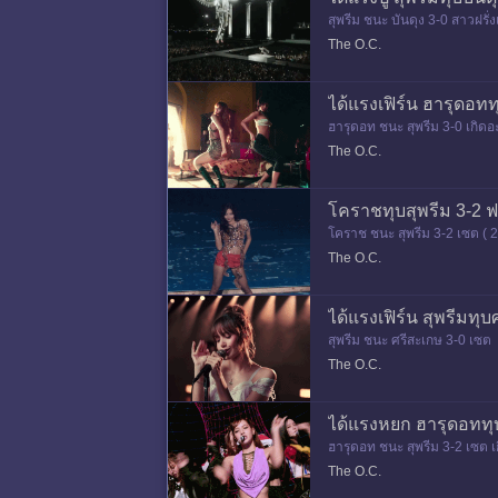
สุพรีม ชนะ บันดุง 3-0 สาวฝรั
ร์สาดบอลออกให้กี่คะแนน ??
The O.C.
ได้แรงเฟิร์น ฮารุดอท
ฮารุดอท ชนะ สุพรีม 3-0 เกิดอ
The O.C.
โคราชทุบสุพรีม 3-2 ฟ
โคราช ชนะ สุพรีม 3-2 เซต ( 
ดนนำห่างถึง 6-0 ตั้งแต่ต้น ฟอ
The O.C.
ได้แรงเฟิร์น สุพรีมทุ
สุพรีม ชนะ ศรีสะเกษ 3-0 เซ
ใครปัง-ใครพัง ควีนเฟิร์นเดบิ
The O.C.
ได้แรงหยก ฮารุดอททุบ
ฮารุดอท ชนะ สุพรีม 3-2 เซต 
The O.C.