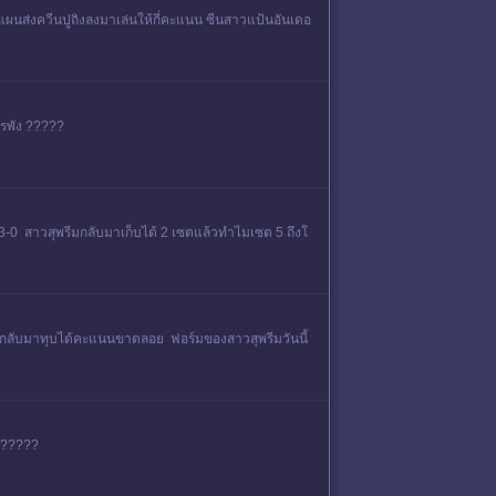
ัง แผนส่งควีนปูถิงลงมาเล่นให้กี่คะแนน ซีนสาวแป้นอันเดอ
ครพัง ?????
3-0 สาวสุพรีมกลับมาเก็บได้ 2 เซตแล้วทำไมเซต 5 ถึงโ
ให้กลับมาทุบได้คะแนนขาดลอย ฟอร์มของสาวสุพรีมวันนี้
ง ?????