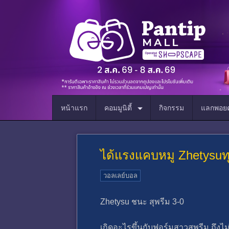
หน้าแรก
คอมมูนิตี้
กิจกรรม
แลกพอยต
ได้แรงแคบหมู Zhetysuทุ
วอลเลย์บอล
Zhetysu ชนะ สุพรีม 3-0
เกิดอะไรขึ้นกับฟอร์มสาวสุพรีม ถึง