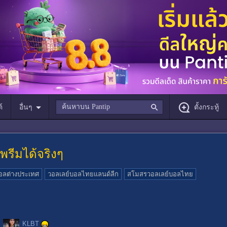
์
อื่นๆ
ตั้งกระทู้
พรีมได้จริงๆ
อลต่างประเทศ
วอลเลย์บอลไทยแลนด์ลีก
สโมสรวอลเลย์บอลไทย
KLBT