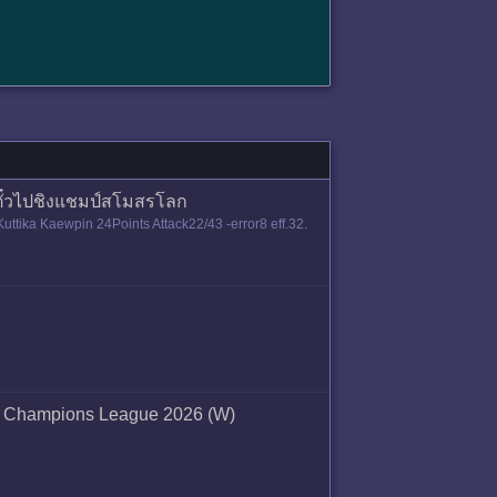
ตั๋วไปชิงแชมป์สโมสรโลก
ika Kaewpin 24Points Attack22/43 -error8 eff.32.
 AVC Champions League 2026 (W)