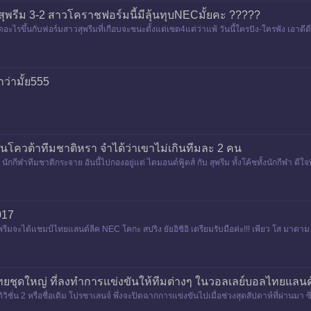
สุพรีม 3-2 สาวโคราชฟอร์มนี้มีลุ้นทุบNECมั้ยคะ ?????
ดอะไรขึ้นกับฟอร์มสาวสุพรีมที่เกือบจะชนะตั้งแต่เซต4แต่ว่าแพ้ วันนี้ใครปัง-ใครพัง เอาดี
ว่ามั้ย555
กินโควต้าทีมชาติหรา จำได้ว่าเขาไม่เกินทีมละ 2 คน
 นักกีฬาทีมชาติกระจาย อันนี้ไปกองอยู่แต่ ไดมอนด์ฟู้ดส์ กับ สุพรีม ทั้งโค้ชทั้งนักกีฬา ดี
017
พรีมจะได้แชมป์ไทยแลนด์ลีค NEC โคกะ สปริง ยัยอิชิอิ เตรียมรับมือค่ะ!!! เพียว โส มาดาม 
ิไทยชุดใหญ่ ที่ลงทำการแข่งขันให้ทีมต่างๆ ในวอลเลย์บอลไทยแลนด์ลี
ั่น 2 หรือชื่อเดิม โปรชาเลนจ์ พึ่งจะปิดฉากการแข่งขันไปเมื่อช่วงสุดสัปดาห์ที่ผ่านมา ซึ่งได