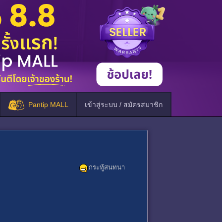
Pantip MALL
เข้าสู่ระบบ / สมัครสมาชิก
กระทู้สนทนา