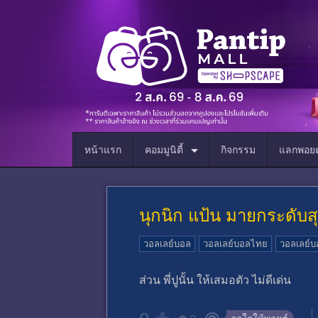
หน้าแรก
คอมมูนิตี้
กิจกรรม
แลกพอยต
นุกนิก แป้น มายกระดับสุ
วอลเลย์บอล
วอลเลย์บอลไทย
วอลเลย์บ
ส่วน พี่ปูนั้น ให้เสมอตัว ไม่ดีเด่น