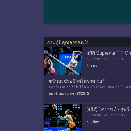
กระทู้ที่คุณอาจสนใจ
สถิติ Supreme TIP C
Supreme TIP Chonburi E.Tec
6% Block2 Warisara Seetalo
ท้ายบบ
ชลันธรช่วยชีวิตโคราชเวอร์
ปลุกชีออมมาก ถ้าไม่ได้นางเซ็ตให้ตอนเซต4 ออมไม่มาแน
สมาชิกหมายเลข 4882872
[สถิติ] โคราช 3 - สุพ
Supreme TIP Chonburi - E.
Buckley