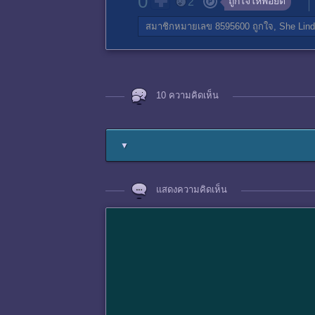
0
ถูกใจให้พอยต์
2
สมาชิกหมายเลข 8595600
ถูกใจ,
She Lin
10 ความคิดเห็น
▼
แสดงความคิดเห็น