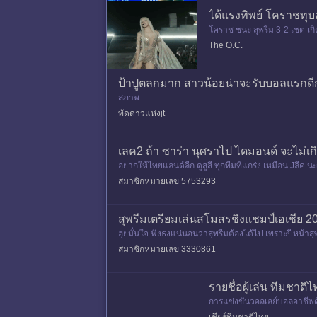
ได้แรงทิพย์ โคราชทุบ
โคราช ชนะ สุพรีม 3-2 เซต เกิ
?????
The O.C.
ป้าปูตลกมาก สาวน้อยน่าจะรับบอลแรกดีก
สภาพ
ทัดดาวแห่งjt
เลค2 ถ้า ซาร่า นุศราไป ไดมอนด์ จะไม่เ
อยากให้ไทยแลนด์ลีก ดูสูสี ทุกทีมที่แกร่ง เหมือน Jลีค นะ
มา
สมาชิกหมายเลข 5753293
สุพรีมเตรียมเล่นสโมสรชิงแชมป์เอเชีย 2
ฮุยมั่นใจ ฟังธงแน่นอนว่าสุพรีมต้องได้ไป เพราะปีหน้าสุ
ม
สมาชิกหมายเลข 3330861
รายชื่อผู้เล่น ทีมชาต
การแข่งขันวอลเลย์บอลอาชีพดิวิช
แลนด์ลีก ครั้งที่ 11 ฤดูกา