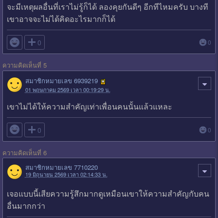
จะมีเหตุผลอื่นที่เราไม่รู้ก็ได้ ลองคุยกันดีๆ อีกทีไหมครับ บางที
เขาอาจจะไม่ได้คิดอะไรมากก็ได้

0
0
ความคิดเห็นที่ 5
สมาชิกหมายเลข 6939219
01 พฤษภาคม 2569 เวลา 00:19:29 น.
เขาไม่ได้ให้ความสำคัญเท่าเพื่อนคนนั้นแล้วแหละ

0
0
ความคิดเห็นที่ 6
สมาชิกหมายเลข 7710220
19 มิถุนายน 2569 เวลา 02:14:33 น.
เจอแบบนี้เสียความรู้สึกมากดูเหมือนเขาให้ความสำคัญกับคน
อื่นมากกว่า