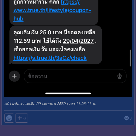
แก้ไขข้อความเมื่อ 29 เมษายน 2569 เวลา 11:06:11 น.

0
0