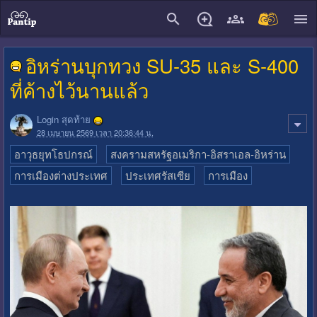
close
อิหร่านบุกทวง SU-35 และ S-400
ที่ค้างไว้นานแล้ว
Login สุดท้าย
28 เมษายน 2569 เวลา 20:36:44 น.
อาวุธยุทโธปกรณ์
สงครามสหรัฐอเมริกา-อิสราเอล-อิหร่าน
การเมืองต่างประเทศ
ประเทศรัสเซีย
การเมือง