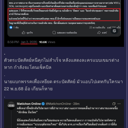
.
ตัวตระบัดสัตย์หนีคุกไม่สำเร็จ หลังแสดงละครแบบเขมรต่าง
หาก กำลังจะโดนเช็คบิล
.
นายแบกพรรคเพื่อเหยียด ตระบัดสัตย์ มัวแอบไปเดทกับใครมา
22 พ.ย.68 อ้อ เกียนก็หาย
.