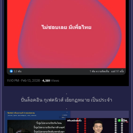
.
ปั่นล็อคอิน กุเฟคนิวส์ เย้ยกฏหมาย เป็นประจำ
.