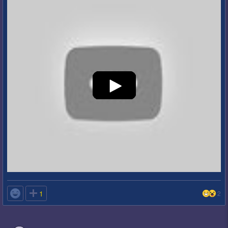

1
2