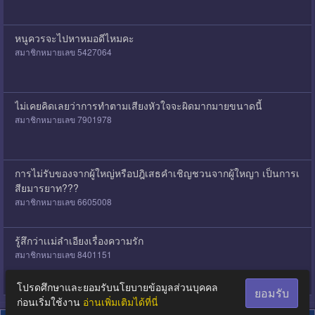
หนูควรจะไปหาหมอดีไหมคะ
สมาชิกหมายเลข 5427064
ไม่เคยคิดเลยว่าการทำตามเสียงหัวใจจะผิดมากมายขนาดนี้
สมาชิกหมายเลข 7901978
การไม่รับของจากผู้ใหญ่หรือปฎิเสธคำเชิญชวนจากผู้ใหญา เป็นการเ
สียมารยาท???
สมาชิกหมายเลข 6605008
รู้สึกว่าเเม่ลำเอียงเรื่องความรัก
สมาชิกหมายเลข 8401151
โปรดศึกษาและยอมรับนโยบายข้อมูลส่วนบุคคล
ยอมรับ
ก่อนเริ่มใช้งาน
อ่านเพิ่มเติมได้ที่นี่