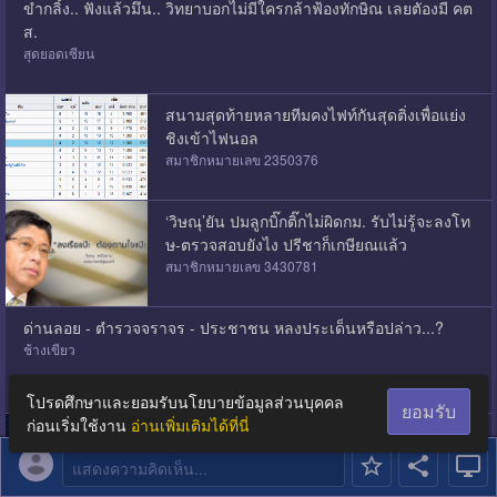
ขำกลิ้ง.. ฟังแล้วมึน.. วิทยาบอกไม่มีใครกล้าฟ้องทักษิณ เลยตัองมี คต
ส.
สุดยอดเซียน
สนามสุดท้ายหลายทีมคงไฟท์กันสุดติ่งเพื่อแย่ง
ชิงเข้าไฟนอล
สมาชิกหมายเลข 2350376
‘วิษณุ’ยัน ปมลูกบิ๊กติ๊กไม่ผิดกม. รับไม่รู้จะลงโท
ษ-ตรวจสอบยังไง ปรีชาก็เกษียณแล้ว
สมาชิกหมายเลข 3430781
ด่านลอย - ตำรวจจราจร - ประชาชน หลงประเด็นหรือปล่าว...?
ช้างเขียว
โปรดศึกษาและยอมรับนโยบายข้อมูลส่วนบุคคล
ยอมรับ
ก่อนเริ่มใช้งาน
อ่านเพิ่มเติมได้ที่นี่
ตายแน่ ! กระสอบข้าวทับ โธ่ ! "วรงค์"
เกาะคา
แสดงความคิดเห็น...