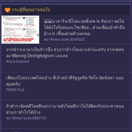
กระทู้ที่คุณอาจสนใจ
💻💻มาลาริน/นี่ไงคะฤทธิ์เดช io ส้มเน่า พอไม่
ได้ดังใจก็ถล่มเละโซเชียล...ส่วนเพื่อแม้วทำมึน
อ้าง io เสี้ยมฝ่ายค้าแตกคอ
สมาชิกหมายเลข 3540022
จากข้าวเน่ามาเป็นข้าวนึ่ง สรุปว่าข้าวไม่เน่าแล้วน่ะครับ จากเฟสข
อง Warong Dechgitvigrom เองเลย
this is thailand
เพื่อนๆไปประเทศไหนบ้าง ที่เจ้าหน้าที่รัฐขูดรีด รีดไถ ยัดข้อหา ขอบ
คุณครับ
FARM FUJI
ถ้าตำรวยัดคดีโดยที่บอกว่านายสั่งโดยที่เราไม่ได้ผิดจริงประชาชนอ
ย่างเราทำไรได้บ้าง
สมาชิกหมายเลข 8687731