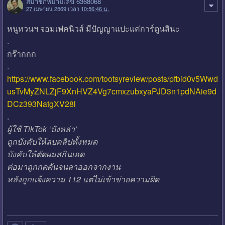
สมาชิกหมายเลข 6368068
27 เมษายน 2569 เวลา 10:56:46 น.
หนูทวนฯ จอมเฟคนิวส์ มีปัญญาแปะแค่การ์ตูนสินะ
.
กร๊ากกก
.
https://www.facebook.com/tootsyreview/posts/pfbid0v5Wwd
usTvMyZNLZjF9XnHVZ4Vg7cmxzubxyaPJD3n1pdNAie9d
DCz393NatgXV28l
.
ผู้ใช้ TikTok ‘บังหล่า’
ถูกบังคับให้ลบคลิปทั้งหมด
บังคับให้ตัดผมสกินเฮด
ต่อมาถูกกดดันจนลาออกจากงาน
หลังถูกแจ้งความ 112 แต่ไม่เข้าข่ายความผิด