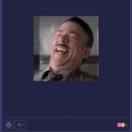
.

0
2