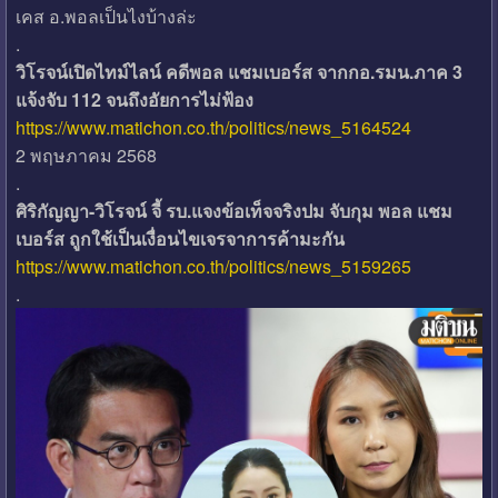
เคส อ.พอลเป็นไงบ้างล่ะ
.
วิโรจน์เปิดไทม์ไลน์ คดีพอล แชมเบอร์ส จากกอ.รมน.ภาค 3
แจ้งจับ 112 จนถึงอัยการไม่ฟ้อง
https://www.matichon.co.th/politics/news_5164524
2 พฤษภาคม 2568
.
ศิริกัญญา-วิโรจน์ จี้ รบ.แจงข้อเท็จจริงปม จับกุม พอล แชม
เบอร์ส ถูกใช้เป็นเงื่อนไขเจรจาการค้ามะกัน
https://www.matichon.co.th/politics/news_5159265
.