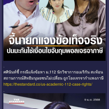
.
ศศินันท์ชี้ กรณีแจ้งข้อหา ม.112 นักวิชาการอเมริกัน สะท้อน
สถานการณ์สิทธิมนุษยชนไม่เปลี่ยน ถูกโยงเจรจากำแพงภาษี
https://thestandard.co/us-academic-112-case-rights/
.