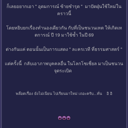
ก็เลยอยากเอา " อุดมการณ์ ซ้ายชำรุด " มาปัดฝุ่นใช้ใหม่ใน
คราวนี้
โดยหยิบยกเรื่องทำนองเดียวกัน กับที่เป็นชนวนเหต ให้เกิดเห
ตการณ์ ปี 19 มาใช้ซ้ำ ในปี 69
ต่างกันเเค่ ตอนนั้นเป็นการเเสดง " ละครเวที ที่ธรรมศาสตร์ "
เเต่ครั้งนี้ กลับเอาภาพบุคคลอื่น ในโลกโซเชี่ยล มาเป็นชนวน
จุดระเบิด
พล๊อตเรื่อง ยังไม่เนียน ไปเรียนมาใหม่ เถอะครับ...ทั่น อิ อิ