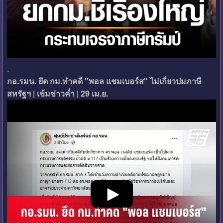
.
กอ.รมน. ยึด กม.ทำคดี "พอล แชมเบอร์ส" ไม่เกี่ยวปมภาษี
สหรัฐฯ | เข้มข่าวค่ำ | 29 เม.ย.