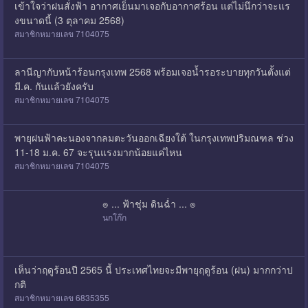
เข้าใจว่าฝนสั่งฟ้า อากาศเย็นมาเจอกับอากาศร้อน แต่ไม่นึกว่าจะแร
งขนาดนี้ (3 ตุลาคม 2568)
สมาชิกหมายเลข 7104075
ลานีญากับหน้าร้อนกรุงเทพ 2568 พร้อมเจอน้ำรอระบายทุกวันตั้งแต่
มี.ค. กันแล้วยังครับ
สมาชิกหมายเลข 7104075
พายุฝนฟ้าคะนองจากลมตะวันออกเฉียงใต้ ในกรุงเทพปริมณฑล ช่วง
11-18 ม.ค. 67 จะรุนแรงมากน้อยแค่ไหน
สมาชิกหมายเลข 7104075
๏ ... ฟ้าชุ่ม ดินฉ่ำ ... ๏
นกโก๊ก
เห็นว่าฤดูร้อนปี 2565 นี้ ประเทศไทยจะมีพายุฤดูร้อน (ฝน) มากกว่าป
กติ
สมาชิกหมายเลข 6835355