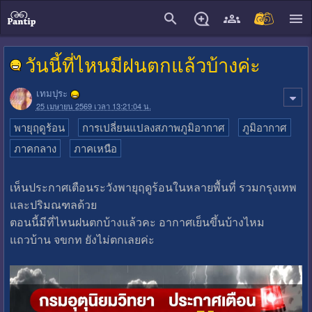
close
วันนี้ที่ไหนมีฝนตกแล้วบ้างค่ะ
เทมปุระ
25 เมษายน 2569 เวลา 13:21:04 น.
พายุฤดูร้อน
การเปลี่ยนแปลงสภาพภูมิอากาศ
ภูมิอากาศ
ภาคกลาง
ภาคเหนือ
เห็นประกาศเตือนระวังพายุฤดูร้อนในหลายพื้นที่ รวมกรุงเทพ
และปริมณฑลด้วย
ตอนนี้มีที่ไหนฝนตกบ้างแล้วคะ อากาศเย็นขึ้นบ้างไหม
แถวบ้าน จขกท ยังไม่ตกเลยค่ะ