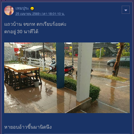
เทมปุระ
25 เมษายน 2569 เวลา 18:01:10 น.
แถวบ้าน จขกท ตกเรียบร้อยค่ะ
ตกอยู่ 30 นาทีได้
หายอบอ้าวขึ้นมานิดนึง