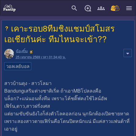
close
เคาะรอบ8ทีมชิงแชมป์สโมสร
เอเชียกันค่ะ ทีมไหนจะเข้า??
น้องบิ๋ม
25 เมษายน 2569 เวลา 01:34:43 น.
วอลเลย์บอล
สาวบ้านดุง - สาวโลมา
Bandungเสริมต่างชาติเริ่ด ถ้าเอาMBโปลลงคือ
บล็อก7+แน่นอนทั้งทีม เพราะโค้ชดิ๊ฟคงใช้ไลน์อัพ
เฟิร์น,ดาว,สาวฝรั่งเศส
แต่ยามขับขันยังไงก็ส่งตัวโลคอลก่อน นุกนิกต้องเปิดชายหาด
เพราะสองสาวดายเฟิร์นคือโดนปิดหนักแน่ มีแค่สาวแฟนต้าที่
เอาอยู่