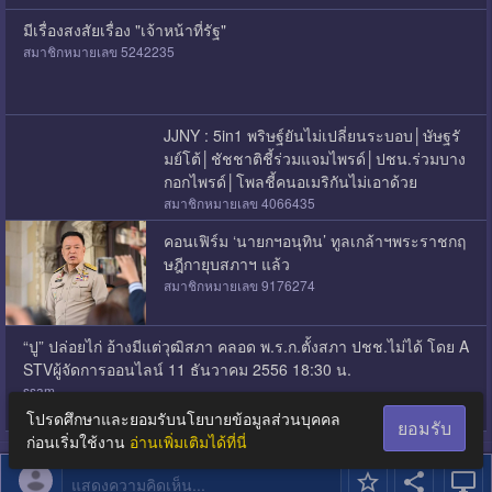
มีเรื่องสงสัยเรื่อง "เจ้าหน้าที่รัฐ"
สมาชิกหมายเลข 5242235
JJNY : 5in1 พริษฐ์ยันไม่เปลี่ยนระบอบ│ษัษฐรั
มย์โต้│ชัชชาติชี้ร่วมแจมไพรด์│ปชน.ร่วมบาง
กอกไพรด์│โพลชี้คนอเมริกันไม่เอาด้วย
สมาชิกหมายเลข 4066435
คอนเฟิร์ม ‘นายกฯอนุทิน’ ทูลเกล้าฯพระราชกฤ
ษฎีกายุบสภาฯ แล้ว
สมาชิกหมายเลข 9176274
“ปู” ปล่อยไก่ อ้างมีแต่วุฒิสภา คลอด พ.ร.ก.ตั้งสภา ปชช.ไม่ได้ โดย A
STVผู้จัดการออนไลน์ 11 ธันวาคม 2556 18:30 น.
ssam
โปรดศึกษาและยอมรับนโยบายข้อมูลส่วนบุคคล
ยอมรับ
ก่อนเริ่มใช้งาน
อ่านเพิ่มเติมได้ที่นี่
แสดงความคิดเห็น...