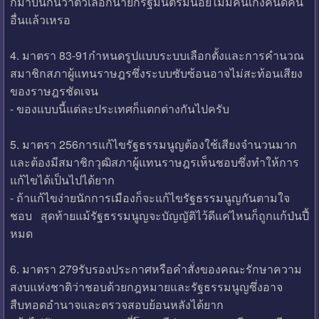
ก็มาบ่นกันว่าตัวเลือกนายกรัฐมนตรีมีน้อยไม่มีคนเก่งคนดีคน
อื่นแล้วเหรอ
4. มาตรา 83-91กำหนดรูปแบบระบบเลือกตั้งและการคำนวณ
สมาชิกสภาผู้แทนราษฎรซึ่งระบบซับซ้อนอาจไม่สะท้อนเสียง
ของราษฎรชัดเจน
- ของแบบนี้แต่ละประเทศก็แตกต่างกันไปครับ
5. มาตรา 256การแก้ไขรัฐธรรมนูญต้องใช้เสียงจำนวนมาก
และต้องมีสมาชิกวุฒิสภาผู้แทนราษฎรเห็นชอบซึ่งทำให้การ
แก้ไขได้เป็นไปได้ยาก
- ถ้าแก้ไขง่ายนักการเมืองก็จะแก้ไขรัฐธรรมนูญกันตามใจ
ชอบ สุดท้ายแม้รัฐธรรมนูญจะบัญญัติไว้ดีแค่ไหนก็ถูกแก้ป่นปี้
หมด
6. มาตรา 279รับรองประกาศหรือคำสั่งของคณะรักษาความ
สงบแห่งชาติว่าชอบด้วยกฎหมายและรัฐธรรมนูญซึ่งอาจ
สืบทอดอำนาจและตรวจสอบย้อนหลังได้ยาก