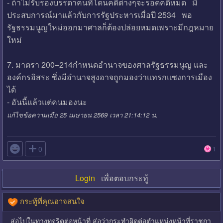
- ถ้าไม่รับรองบรรดาคนที่โดนคดีต่างๆจะรอดคดีหมด มี
ประสบการณ์มาแล้วกับการรัฐประหารเมื่อปี 2534 พอ
รัฐธรรมนูญใหม่ออกมาศาลก็ต้องปล่อยหมดเพราะมีกฎหมาย
ใหม่
7. มาตรา 200–214กำหนดอำนาจของศาลรัฐธรรมนูญ และ
องค์กรอิสระ ซึ่งมีอำนาจสูงอาจถูกมองว่าแทรกแซงการเมือง
ได้
- อันนี้แล้วแต่คนมองนะ
แก้ไขข้อความเมื่อ 25 เมษายน 2569 เวลา 21:14:12 น.

0
1
Login
เพื่อตอบกระทู้
กระทู้ที่คุณอาจสนใจ
ส่อไปในทางทุจริตต่อหน้าที่ ส่อว่ากระทำผิดต่อตำแหน่งหน้าที่ราชกา