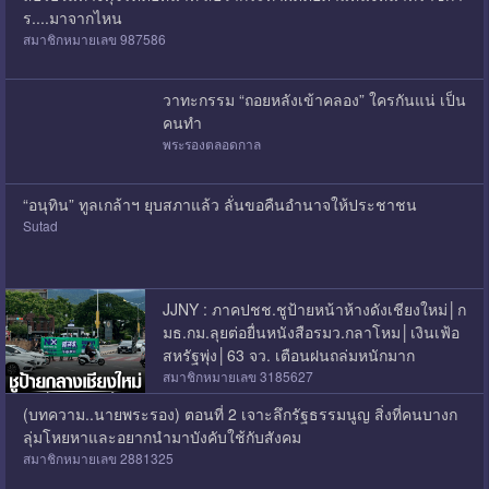
ร....มาจากไหน
สมาชิกหมายเลข 987586
วาทะกรรม “ถอยหลังเข้าคลอง” ใครกันแน่ เป็น
คนทำ
พระรองตลอดกาล
“อนุทิน” ทูลเกล้าฯ ยุบสภาแล้ว ลั่นขอคืนอำนาจให้ประชาชน
Sutad
JJNY : ภาคปชช.ชูป้ายหน้าห้างดังเชียงใหม่│ก
มธ.กม.ลุยต่อยื่นหนังสือรมว.กลาโหม│เงินเฟ้อ
สหรัฐพุ่ง│63 จว. เตือนฝนถล่มหนักมาก
สมาชิกหมายเลข 3185627
(บทความ..นายพระรอง) ตอนที่ 2 เจาะลึกรัฐธรรมนูญ สิ่งที่คนบางก
ลุ่มโหยหาและอยากนำมาบังคับใช้กับสังคม
สมาชิกหมายเลข 2881325