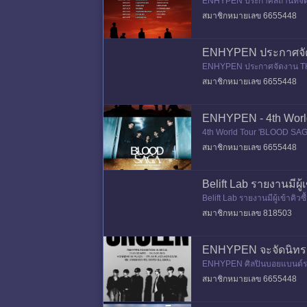
ENHYPEN ประกาศสถานที่จัดคอ
ยุโรป
ที่ 22 เมษายน 2026 สำหรับ
สมาชิกหมายเลข 6655448
ENHYPEN ประกาศจัด 
ENHYPEN ประกาศจัดงาน THE CI
ซล
นมา "ENHYPEN WORLD TO
สมาชิกหมายเลข 6655448
ENHYPEN - 4th World
4th World Tour 'BLOOD SAG
hip
ตามข้อมูลจาก Belift Lab ค่
สมาชิกหมายเลข 6655448
Belift Lab รายงานมีผู
Belift Lab รายงานมีผู้เข้าคิ
ลาประเทศฟิลิปปินส์ในวันที่ 4
สมาชิกหมายเลข 818503
ENHYPEN จะจัดนิทรร
ENHYPEN ศิลปินบอยแบนด์ระด
19 วันเต็มในระหว่างวันพุธที่
สมาชิกหมายเลข 6655448