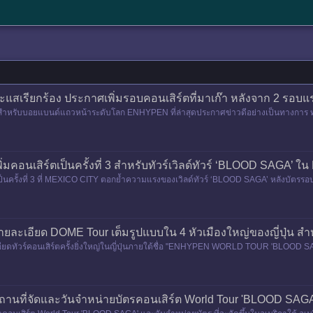
เรียกร้อง ประกาศเพิ่มรอบคอนเสิร์ตที่มาเก๊า หลังจาก 2 รอบ
ำหรับบอยแบนด์แถวหน้าระดับโลก ENHYPEN ที่ล่าสุดประกาศข่าวดีอย่างเป็นทางการ ทำก
 SAGA' in MACAU เพิ่มอีก
อนเสิร์ตเป็นครั้งที่ 3 สำหรับทัวร์เวิลด์ทัวร์ ‘BLOOD SAGA’ 
ครั้งที่ 3 ที่ MEXICO CITY ตอกย้ำความแรงของเวิลด์ทัวร์ ‘BLOOD SAGA’ หลังบัตรรอ
บอยกรุ๊ปต
ะเอียด DOME Tour เต็มรูปแบบใน 4 หัวเมืองใหญ่ของญี่ปุ่น
ดทัวร์คอนเสิร์ตครั้งยิ่งใหญ่ในญี่ปุ่นภายใต้ชื่อ "ENHYPEN WORLD TOUR 'BLOOD SAG
งญี่ปุ่
ี่จัดและวันจำหน่ายบัตรคอนเสิร์ต World Tour 'BLOOD SAGA' ท