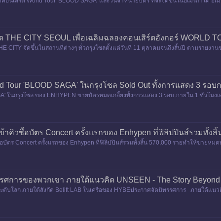
นเสิร์ต World Tour 'BLOOD SAGA' และวันจำหน่ายบัตร ที่จะจัดขึ้นในอเมริกาใต้ อเมร
รอบ Membership และรอบ
THE CITY SEOUL เพื่อเฉลิมฉลองคอนเสิร์ตอังกอร์ WORLD TOU
TY จัดขึ้นในสถานที่ต่างๆ ทั่วกรุงโซลตั้งแต่วันที่ 11 ตุลาคมจนถึงสิ้นปี ตามรายงานข
UR 'WALK THE L
 Tour 'BLOOD SAGA' ในกรุงโซล Sold Out ทั้งการแสดง 3 รอบก
A' ในกรุงโซล ของ ENHYPEN ขายบัตรหมดเกลี้ยงทั้งการแสดง 3 รอบ ภายใน 1 ชั่วโมง
ายเพลงในเครือ HYBE Music G
้เข้าคิวซื้อบัตร Concert ครั้งแรกของ Enhypen ที่ฟิลิปปินส์รวมทั้
วซื้อบัตร Concert ครั้งแรกของ Enhypen ที่ฟิลิปปินส์รวมทั้งสิ้น 570,000 รายทำให้ขายหมด
-5 กุมภ
ศการของพวกเขา ภายใต้แนวคิด UNSEEN - The Story Beyond the
ับโลก ภายใต้สังกัด Belift LAB ในเครือของ HYBEประกาศจัดนิทรรศการ ภายใต้แนวค
 2 ตุลาคม ถึงวันอาท