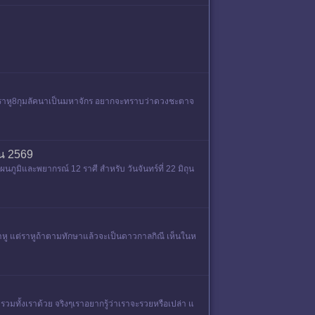
กับราหู8กุมลัคนาเป็นมหาจักร อยากจะทราบว่าดวงชะตาจ
ยน 2569
ภูมิและพยากรณ์ 12 ราศี สำหรับ วันจันทร์ที่ 22 มิถุน
หู แต่ราหูถ้าตามทักษาแล้วจะเป็นดาวกาลกิณี เห็นในห
รวมทั้งเราด้วย จริงๆเราอยากรู้ว่าเราจะรวยหรือเปล่า แ