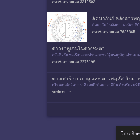
ต่ถามเรื่อง
สมาชิกหมายเลข 3212502
ลัคนากันย์ หลังดาวพฤ
ลัคนากันย์ หลังดาวพฤหัสบดีย
สมาชิกหมายเลข 7686865
ดาวราหูเด่นในดวงชะตา
สวัสดีครับ ขอเรียนถามท่านอาจารย์ผู้ทรงภูมิทุกท่านน
กษตรในราศีกุมภ์ เ
สมาชิกหมายเลข 3376198
ดาวเสาร์ ดาวราหู และ ดาวพฤหัส นัดมาพ
เป็นตอนต่อลัคนาราศีตุลย์ถึงลัคนาราศีมีน สำหรับคนที่ม
suvimon_c
โปรดศึกษ