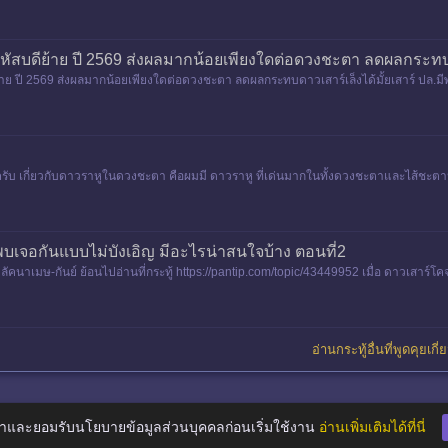
หัสบดีย้าย ปี 2569 ส่งผลมากน้อยเพียงใดต่อดวงชะตา ลดผลกระทบดา
้าย ปี 2569 ส่งผลมากน้อยเพียงใดต่อดวงชะตา ลดผลกระทบดาวเสาร์เล็งได้มั้ยเสาร์ ปล.
ะครับ เกี่ยวกับดาวราหูในดวงชะตา คือผมมี ดาวราหู ที่เด่นมากในทั้งดวงชะตาและไส้ชะต
บเจอกันแบบไม่บังเอิญ มีอะไรน่าสนใจบ้าง ตอนที่2
ีลัคนาเมษ-กันย์ ย้อนไปอ่านที่กระทู้ https://pantip.com/topic/43449952 เมื่อ ดาวเสาร์
อ่านกระทู้อื่นที่พูดคุยเกี
าและยอมรับนโยบายข้อมูลส่วนบุคคลก่อนเริ่มใช้งาน
อ่านเพิ่มเติมได้ที่นี่