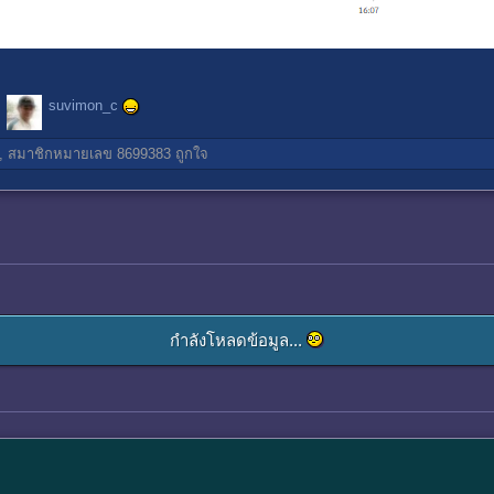
suvimon_c
,
สมาชิกหมายเลข 8699383
ถูกใจ
กำลังโหลดข้อมูล...