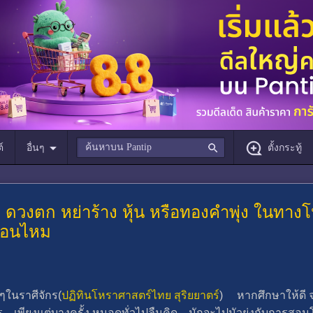
์
อื่นๆ
ตั้งกระทู้
อม ดวงตก หย่าร้าง หุ้น หรือทองคำพุ่ง ในทา
ก่อนไหม
ในราศีจักร(
ปฏิทินโหราศาสตร์ไทย สุริยยาตร์
) หากศึกษาให้ดี 
 เพียงแต่บางครั้ง หมอดูทั่วไปลืมคิด มักจะไปมัวยุ่งกับกา