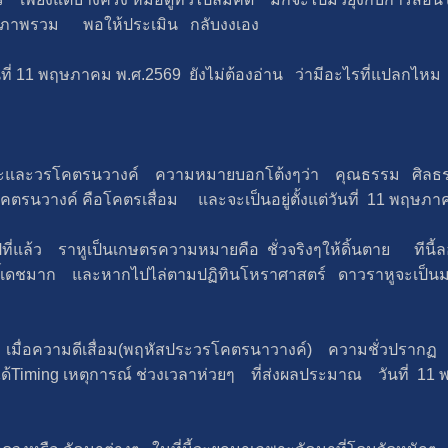
มองภาพรวม พอให้ประเมิน กลับงงเอง
ันที่ 11 พฤษภาคม พ.ศ.2569 ยังไม่ต้องอ่าน ว่ามีอะไรที่แปลกไหม
นประและวรโคตรนวางค์ ความหมายบอกโต้งๆว่า คุณธรรม ศิลธรร
นวางค์ คือโคตรเสื่อม และจะเป็นอยู่ตั้งแต่วันที่ 11 พฤษภาค
แต่ปีที่แล้ว ราหูเป็นเกษตรความหมายคือ ชั่วจริงๆให้ดิ้นตาย ทีนี
ธิ์เดชมาก และหากไปไล่ตามปฏิทินโหราศาสตร์ ดาวราหูจะเป็นมห
เมื่อความดีเสื่อม(พฤหัสประวรโคตรนาวางค์) ความชั่วปรากฏ ค
Timing เหตุการณ์ ช่วงเวลาห่วยๆ ที่ส่งผลประมาณ วันที่ 11 