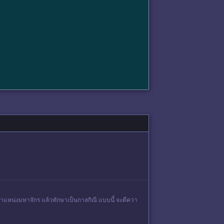
ได้ตำแหน่งมหาจักร แล้วทักษาเป็นกาลกิณี แบบนี้ จะตีควา