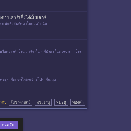
วเสาร์เล็งได้มั้ยเสาร์
มีพระพฤหัสทับลัคนาในดวงกำเนิด
าหรือนวางค์ เป็นมหาจักรในราศีมังกร ในดวงชะตา เป็นเ
โคจรอยู่ราศีพฤษภ์ใกล้จะย้ายไปราศีเมถุน
่ยวกับ
โหราศาสตร์
พระราหู
หมอดู
ทองคำ
ยอมรับ