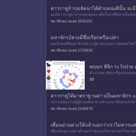
ดาวราหูถ้ากุมลัคนาได้ตำแหน่งดีนั้น จะมี
ผมมีดาวราหูมาจากภพกดุมภะ สถิตในราศีมังกรเป็นลัคนา
สมาชิกหมายเลข 3545181
มหาจักร2ดวงมีชื่อเรียกหรือเปล่า
ผมเห็นคนที่มีมหาจักร3ดวง ผู้ทายจะบอกว่าสุดยอดโลดโ
ะโลดโผนหรือเป็นยังไงคร
สมาชิกหมายเลข 2726630
พฤษภ พิจิก ระวังป่วย 
คำนวณหาลัคนาที่ถูกต้องของท่
ายน 2569 เลื่อนไปหาราศีที่ต้
อิสิ
ดาวราหูได้มาตราฐานดาวเป็นมหาจักร แต
รบกวนสอบถามผู้รู้ค่ะพอดีเอาดวงตัวเองมาศึกษาแล้วค
ลายๆเวปว่าดาวกาลกิณีที่ได้
สมาชิกหมายเลข 2346478
เพื่อนอ่านดวงให้แล้วบอกว่าเราไม่ควรแต่
เพื่อนหัดดูดวงค่ะ เค้าบอกว่าดูแบบโหราศาสตร์ไทย แล้วก