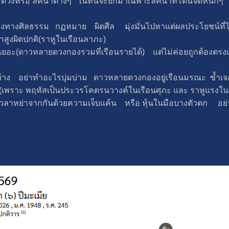
วงหรือ ลัคนาต่างๆ ในที่นี้จะยกมาเฉพาะลัคนาที่โดนจัดหนักๆ
้องทางศิลธรรม กฏหมาย ผิดศีล มุ่งมั่นไปหาแต่ผลประโยชน์ที่ไ
าสูงผิดปกติ(ราหูในเรือนลาภะ)
อะ(ดาวหลายดวงกองรวมที่เรือนรายได้) แต่ไม่ค่อยถูกต้องตรงเป
้าข้าง อย่าทำอะไรบุ่มบ่าม ดาวหลายดวงกองอยู่เรือนมรณะ ซ้ำเ
ม(เพราะ พฤหัสเป็นประวรโคตรนวางค์ในเรือนศุภะ และ ราหูแรงใน
ึงเวลาหย่าจากกันด้วยความเจ็บแค้น หรือ หุ้นในมือบางตัวตก อ