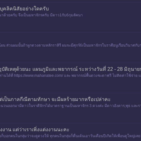
บุคลิคนิสัยอย่างใดครับ
ด้วยครับ จึงเป็นมหาจักรครับ มีดาว1กับ6กุมลัคนา
ผน ส่วนผมนั้นถ้าผูกดวงตามหลักราหิรี ผมจะมีศุกร์6เป็นมหาจักรในราศีธนูเรือนวินาศ
อุบัติเหตุด้วยนะ แผนภูมิและพยากรณ์ ระหว่างวันที่ 22 - 28 มิถุนา
านได้ที่ https://www.mahanatee.com/ และ พยากรณ์พื้นดวงชะตาฟรี ไม่คิดค่าใช้จ่าย แผน
องการ และเปิ
่เป็นกาลกีณีตามทักษา จะมีผลร้ายมากหรือเปล่าคะ
ำนวนออกมามีดาวในราศีจักรได้มาตราฐานเป็นมหาจักร 3 ดวงค่ะ มีดาวอังคาร,พุธ และรา
งงาน แต่ว่าเราเพิ่งแต่งงานนะคะ
็บอกคนในกลุ่มว่าจะดูดวงให้ ทุกคนในกลุ่มก็ตื่นเต้นเอาวันเดือนปีเกิดให้เพื่อนดูใหญ่เลย 