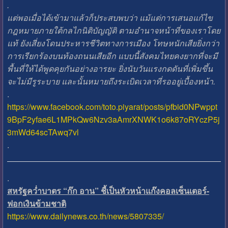
.
แต่พอเมื่อได้เข้ามาแล้วก็ประสบพบว่า แม้แต่การเสนอแก้ไข
กฎหมายภายใต้กลไกนิติบัญญัติ ตามอำนาจหน้าที่ของเราโดย
แท้ ยังเสี่ยงโดนประหารชีวิตทางการเมือง โทษหนักเสียยิ่งกว่า
การเรียกร้องบนท้องถนนเสียอีก แบบนี้สังคมไทยคงยากที่จะมี
พื้นที่ให้ได้พูดคุยกันอย่างอารยะ ยิ่งนับวันแรงกดดันที่เพิ่มขึ้น
จะไม่มีรูระบาย และนั้นหมายถึงระเบิดเวลาที่รออยู่เบื้องหน้า.
.
https://www.facebook.com/toto.piyarat/posts/pfbid0NPwppt
9BpF2yfae6L1MPkQw6Nzv3aAmrXNWK1o6k87oRYczP5j
3mWd64scTAwq7vl
.
.
สหรัฐคว่ำบาตร “ก๊ก อาน” ชี้เป็นหัวหน้าแก๊งคอลเซ็นเตอร์-
ฟอกเงินข้ามชาติ
https://www.dailynews.co.th/news/5807335/