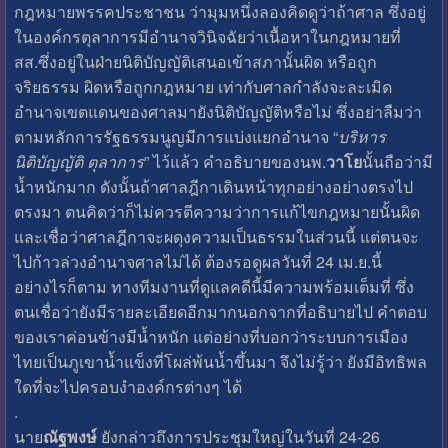
กฎหมายพรรคประชาชน ว่ามุมหนึ่งลองคิดดูว่าถ้าศาล ซึ่งอยู่
ในองค์กรตุลาการมีอำนาจวินิจฉัยว่าเนื้อหาในกฎหมายที่
สส.ซึ่งอยู่ในฝ่ายนิติบัญญัติเสนอเข้าสภานั้นผิด หรือถูก
จริยธรรม ผิดหรือถูกกฎหมาย เท่ากับศาลกำลังจะละเมิด
อำนาจเขตแดนของศาลมายังนิติบัญญัติหรือไม่ ซึ่งอย่าลืมว่า
ตามหลักการรัฐธรรมนูญมีการแบ่งแยกอำนาจ “
บริหาร
นิติบัญญัติ ตุลาการ
” ไว้แล้ว คำอธิบายของนพ.
วาโย
นั้นถือว่ามี
น้ำหนักมาก ดังนั้นถ้าศาลฎีกาเดินหน้าทุกอย่างอย่างตรงไป
ตรงมา ตนคิดว่าก็ไม่ควรตีความว่าการแก้ไขกฎหมายนั้นผิด
และเชื่อว่าศาลฎีกาจะผดุงความเป็นธรรมในส่วนนี้ แต่ตนจะ
ไปก้าวล่วงอำนาจศาลไม่ได้ ต้องรอดูผลวันที่ 24 เม.ย.นี้
อย่างไรก็ตาม ทางทีมงานที่ดูแลคดีนี้มีความพร้อมเต็มที่ ซึ่ง
ตนเชื่อว่ายังมีรายละเอียดอีกมากนอกจากที่อธิบายไป คำตอบ
ของเราค่อนข้างมีน้ำหนัก แต่อย่างที่บอกว่าระบบการเมือง
ไทยเป็นภูเขาน้ำแข็งที่โผล่พ้นน้ำขึ้นมา จึงไม่รู้ว่า ยังมีอิทธิพล
ใดที่จะไปครอบงำองค์กรต่างๆ ได้
.
นาย
ณัฐพงษ์
ยังกล่าวถึงการประชุมใหญ่ในวันที่ 24-26