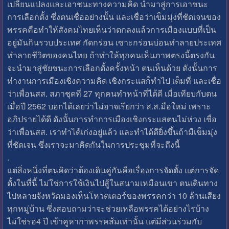
เปลี่ยนแปลงและเอาชนะทางความคิด นำมาสู่การเอาชนะ
การเลือกตั้ง ซึ่งตนเชื่ออย่างนั้น และเชื่อว่าเข็มมุ่งที่ชัดเจนของ
พรรคคือทำให้สังคมไทยเห็นว่าตกลงแล้วการเมืองแบบที่เป็น
อยู่มันกินรวบประเทศ กัดกร่อน เซาะกร่อนบ่อนทำลายประเทศ
ทำลายชีวิตของคนไทย ถ้าทำให้ทุกคนเห็นภาพตรงนี้ตรงกัน
จะนำมาสู่ชัยชนะการเลือกตั้งครั้งหน้า ตนเห็นด้วย ดังนั้นการ
ทำงานการเมืองเชิงความคิด เชิงกระแสก็ทำไป เต็มที่ และเชื่อ
ว่าเพื่อนสส. สภาชุดที่ 27 ทุกคนทำหน้าที่ได้ดี เมื่อเทียบกับตน
เมื่อปี 2562 บอกได้เลยว่าไม่อาจเรียกว่า ส.ส.มือใหม่ เพราะ
อภิปรายได้ดี ดังนั้นการทำการเมืองเชิงกระแสตนไม่ห่วง เชื่อ
ว่าเพื่อนสส. เราทำได้เก่งอยู่แล้ว และทำได้ดียิ่งขึ้นถ้ามีเข็มมุ่ง
ที่ชัดเจน ซึ่งเราจะมาคิดกันในการประชุมที่จะถึงนี้
.
แต่สิ่งหนึ่งที่ตนคิดว่าต้องเดินคู่กันคือเรื่องการจัดตั้ง แต่การจัด
ตั้งในที่นี้ ไม่ใช่การใช้เงินไปสู้ในสนามเหมือนเขา ตนเดินทาง
ไปหลายจังหวัดมองเห็นโหวตเตอร์ของพรรคกว่า 10 ล้านเสียง
ทุกหมู่บ้าน ซึ่งสอบถามว่าจะช่วยเหลือพรรคได้อย่างไรบ้าง
ไม่ใช่รอ4 ปี เข้าคูหากาพรรคส้มเท่านั้น แต่มีส่วนร่วมกับ