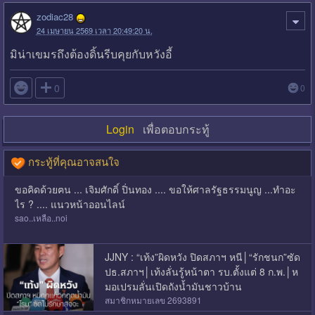
zodiac28
24 เมษายน 2569 เวลา 20:49:20 น.
มิน่าเขมรถึงต้องดิ้นรีบคุยกับหวังอี้

0
0
Login
เพื่อตอบกระทู้
กระทู้ที่คุณอาจสนใจ
ขอคิดด้วยฅน ... เจิมศักดิ์ ปิ่นทอง .... ขอให้ศาลรัฐธรรมนูญ ...ทำอะ
ไร ? .... แนวหน้าออนไลน์
sao..เหลือ..noi
JJNY : “เท้ง”ผิดหวัง ปิดสภาฯ หนี│“รักชนก”ซัด
ปธ.สภาฯ│เท้งลั่นรู้หน้าตา รบ.ตั้งแต่ 8 ก.พ.│ห
มอเปรมลั่นเปิดถังน้ำมันชาวบ้าน
สมาชิกหมายเลข 2693891