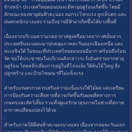
ข้างหน้า ประเทศไทยตอนบนจะมีพายุฤดูร้อนเกิดขึ้น โดยมี
ลักษณะของพายุฝนฟ้าคะนอง ลมกระโชกแรง ลูกเห็บตก และ
ฝนตกหนักบางแห่ง รวมถึงอาจมีฟ้าผ่าเกิดขึ้นได้บางพื้นที่
.
เนื่องจากบริเวณความกดอากาศสูงหรือมวลอากาศเย็นจาก
ประเทศจีนจะแผ่ลงมาปกคลุมภาคตะวันออกเฉียงเหนือ และ
ทะเลจีนใต้ ในขณะที่ประเทศไทยตอนบนมีอากาศร้อนถึงร้อน
จัด ขอให้ประชาชนในบริเวณดังกล่าวระวังอันตรายจากพายุ
ฤดูร้อน โดยหลีกเลี่ยงการอยู่ในที่โล่งแจ้ง ใต้ต้นไม้ใหญ่ สิ่ง
ปลูกสร้าง และป้ายโฆษณาที่ไม่แข็งแรง
.
สำหรับเกษตรกรควรเสริมความแข็งแรงให้ไม้ผล และเตรียม
การป้องกันความเสียหายที่อาจเกิดขึ้นกับผลผลิตทางการ
เกษตรและสัตว์เลี้ยง รวมทั้งดูแลรักษาสุขภาพในช่วงที่สภาพ
อากาศเปลี่ยนแปลงไว้ด้วย
.
สำหรับภาคใต้มีฝนฟ้าคะนองบางแห่ง เนื่องจากลมตะวันออก
และลมตะวันออกเฉียงใต้พัดปกคลุมอ่าวไทย ภาคใต้ และทะเล