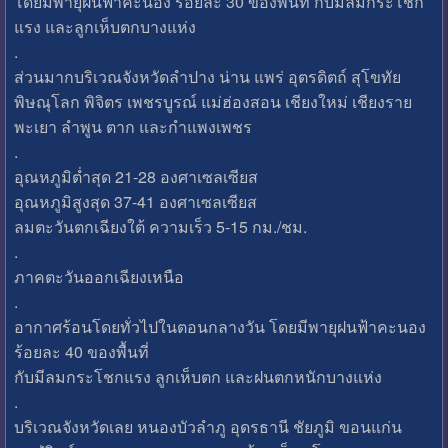
โดยมีพายุฝนฟ้าคะนอง ร้อยละ 30 ของพื้นที่ กับมีลมกระโชก
แรง และลูกเห็บตกบางแห่ง
.
ส่วนมากบริเวณจังหวัดลำปาง น่าน แพร่ อุตรดิตถ์ สุโขทัย
พิษณุโลก พิจิตร เพชรบูรณ์ แม่ฮ่องสอน เชียงใหม่ เชียงราย
พะเยา ลำพูน ตาก และกำแพงเพชร
.
อุณหภูมิต่ำสุด 21-28 องศาเซลเซียส
อุณหภูมิสูงสุด 37-41 องศาเซลเซียส
ลมตะวันตกเฉียงใต้ ความเร็ว 5-15 กม./ชม.
.
ภาคตะวันออกเฉียงเหนือ
.
อากาศร้อนโดยทั่วไปในตอนกลางวัน โดยมีพายุฝนฟ้าคะนอง
ร้อยละ 40 ของพื้นที่
กับมีลมกระโชกแรง ลูกเห็บตก และฝนตกหนักบางแห่ง
.
บริเวณจังหวัดเลย หนองบัวลำภู อุดรธานี ชัยภูมิ ขอนแก่น