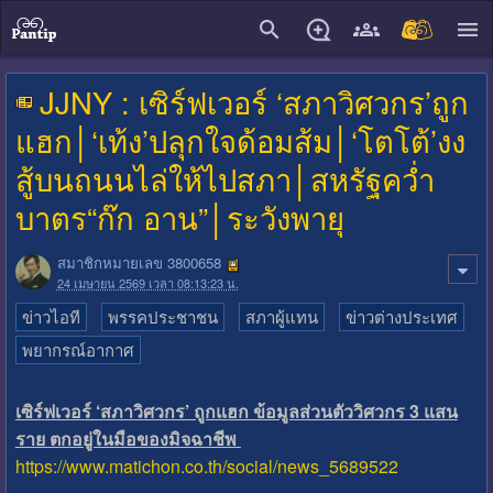
close
JJNY : เซิร์ฟเวอร์ ‘สภาวิศวกร’ถูก
แฮก│‘เท้ง’ปลุกใจด้อมส้ม│‘โตโต้’งง
สู้บนถนนไล่ให้ไปสภา│สหรัฐคว่ำ
บาตร“ก๊ก อาน”│ระวังพายุ
สมาชิกหมายเลข 3800658
24 เมษายน 2569 เวลา 08:13:23 น.
ข่าวไอที
พรรคประชาชน
สภาผู้แทน
ข่าวต่างประเทศ
พยากรณ์อากาศ
เซิร์ฟเวอร์ ‘สภาวิศวกร’ ถูกแฮก ข้อมูลส่วนตัววิศวกร 3 แสน
ราย ตกอยู่ในมือของมิจฉาชีพ
https://www.matichon.co.th/social/news_5689522