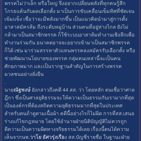
พรรคไม่ว่าเล็ก หรือใหญ่ จึงอยากเปลี่ยนพลังที่ทุกคนรู้สึก
โกรธแค้นกับผลเลือกตั้ง มาเป็นการขับเคลื่อนเข็มทิศที่ชัดเจน
เข้มแข็ง เชื่อว่าจะมีพลังมากขึ้น เป็นแนวคิดนำมาสู่การตั้ง
อาสาสมัครส้ม ถึงระดับหมู่บ้าน ส่วนคนที่อยู่ห่างไกล ยังไม่
กล้ามาเป็นสมาชิกพรรค ก็ใช้ระบบอาสาส้มทำงานเชิงลึกเพื่อ
ทำงานร่วมกัน อนาคตอาจจะอยากเข้ามาเป็นสมาชิกพรรค
ก็ได้ เช่น มาร่วมสรรหาตัวแทนพรรคลงสมัครรับเลือกตั้ง หรือ
ช่วยพัฒนานโยบายของพรรค กลุ่มคนเหล่านี้จะเป็นคน
ศักยภาพมาก และเป็นรากฐานสำคัญในการสร้างพรรค
มวลชนอย่างยั่งยืน
.
นาย
ณัฐพงษ์
ยังกล่าวถึงคดี 44 สส. ว่า โดยหลัก ตนเชื่อว่าศาล
ฎีกา ซึ่งเป็นศาลยุติธรรมจะให้ความเป็นธรรมกับเรามากที่สุด
เป็นองค์กรที่ต้องสถิตความยุติธรรมมากที่สุดในประเทศ
สำหรับตนถ้าดูตามเนื้อผ้า คดีนี้อย่างไรก็ไม่ผิด การที่สส.เสนอ
ร่างแก้ไขกฎหมาย โดยใช้อำนาจฝ่ายนิติบัญญัติไม่ควรถูก
ตีความเป็นความผิดทางจริยธรรมได้เลย เรื่องนี้ตนได้ความ
เห็นจากนพ.
วาโย อัศวรุ่งเรือ
ง สส.บัญชีรายชื่อ ในฐานะฝ่าย