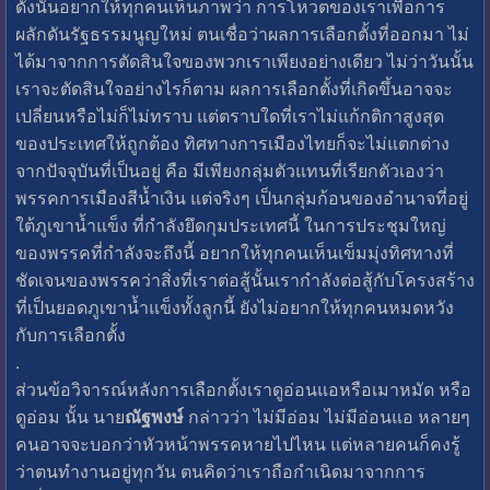
ดังนั้นอยากให้ทุกคนเห็นภาพว่า การโหวตของเราเพื่อการ
ผลักดันรัฐธรรมนูญใหม่ ตนเชื่อว่าผลการเลือกตั้งที่ออกมา ไม่
ได้มาจากการตัดสินใจของพวกเราเพียงอย่างเดียว ไม่ว่าวันนั้น
เราจะตัดสินใจอย่างไรก็ตาม ผลการเลือกตั้งที่เกิดขึ้นอาจจะ
เปลี่ยนหรือไม่ก็ไม่ทราบ แต่ตราบใดที่เราไม่แก้กติกาสูงสุด
ของประเทศให้ถูกต้อง ทิศทางการเมืองไทยก็จะไม่แตกต่าง
จากปัจจุบันที่เป็นอยู่ คือ มีเพียงกลุ่มตัวแทนที่เรียกตัวเองว่า
พรรคการเมืองสีน้ำเงิน แต่จริงๆ เป็นกลุ่มก้อนของอำนาจที่อยู่
ใต้ภูเขาน้ำแข็ง ที่กำลังยึดกุมประเทศนี้ ในการประชุมใหญ่
ของพรรคที่กำลังจะถึงนี้ อยากให้ทุกคนเห็นเข็มมุ่งทิศทางที่
ชัดเจนของพรรคว่าสิ่งที่เราต่อสู้นั้นเรากำลังต่อสู้กับโครงสร้าง
ที่เป็นยอดภูเขาน้ำแข็งทั้งลูกนี้ ยังไม่อยากให้ทุกคนหมดหวัง
กับการเลือกตั้ง
.
ส่วนข้อวิจารณ์หลังการเลือกตั้งเราดูอ่อนแอหรือเมาหมัด หรือ
ดูอ่อม นั้น นาย
ณัฐพงษ์
กล่าวว่า ไม่มีอ่อม ไม่มีอ่อนแอ หลายๆ
คนอาจจะบอกว่าหัวหน้าพรรคหายไปไหน แต่หลายคนก็คงรู้
ว่าตนทำงานอยู่ทุกวัน ตนคิดว่าเราถือกำเนิดมาจากการ