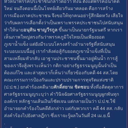
หัวหน้าพรรคประชาชนกล่าวต่อว่า ทั้งนี้ ตั้งแต่พรรคอนาคต
ใหม่ จนถึงตอนนี้เป็นโจทย์เดียวกันมาตลอด คือการสร้าง
การเมืองภาคประชาชน จึงขอให้ทุกคนอย่ารู้สึกผิดหวัง เสียใจ
ว่ากับผลการเลือกตั้งว่าเป็นเพราะพรรคประชาชนไปสนับสนุน
ทำให้นาย
อนุทิน ชาญวีรกูล
ขึ้นมาเป็นนายกรัฐมนตรี หากเรา
เห็นภาพใหญ่ตรงกันว่าพรรคภูมิใจไทยเป็นเพียงยอด
ภูเขาน้ำแข็ง แต่ยังมีระบบโครงสร้างอำนาจรัฐที่สนับสนุน
ระบอบแบบนี้อยู่ เรากำลังต่อสู้กับยอดภูเขาน้ำแข็งที่เป็น
สามเหลี่ยมหัวกลับ เอาฐานประชาชนขึ้นมาอยู่พ้นน้ำ การสู้
ของเราจึงสู้เพราะเห็นว่า กติกาอย่างรัฐธรรมนูญนั้นจำเป็น
ต้องแก้ไข และล่าสุดเราก็เห็นว่าเกี่ยวข้องกับคดี 44 สส.โดย
คณะกรรมการป้องกันและปราบปรามการทุจริตแห่งชาติ
(ป.ป.ช.) ยกคำร้องคดีนาย
ศักดิ์สยาม ชิดชอบ
ทั้งที่อดีตตุลาการ
ศาลรัฐธรรมนูญระบุว่า คำวินิจฉัยศาลรัฐธรรมนูญผูกพันทุก
องค์กร หลักฐานเส้นเงินก็ชัดเจน แต่กลายเป็นว่า ป.ป.ช.ใช้
อำนาจยกคำร้องในคดีดังกล่าว แต่กับพวกเรา คดี 44 สส. กลับ
ส่งคำร้องไปยังศาลฎีกา ซึ่งเราจะรู้ผลในวันที่ 24 เม.ย.นี้
.