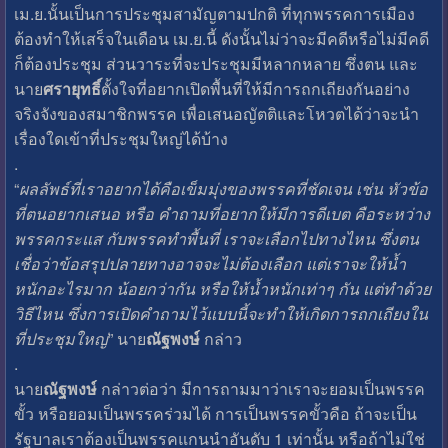
เม.ย.นั้นเป็นการประชุมสามัญตามปกติ ที่ทุกพรรคการเมือง
ต้องทำให้เสร็จในเดือน เม.ย.นี้ ดังนั้นไม่ว่าจะมีคดีหรือไม่มีคดี
ก็ต้องประชุม ส่วนวาระที่จะประชุมมีหลากหลาย ซึ่งตน และ
นาย
ศรายุทธิ์
ตั้งใจที่อยากเปิดพื้นที่ให้มีการถกเถียงกันอย่าง
จริงจังของสมาชิกพรรค เพื่อเสนอญัตติและโหวตได้ว่าจะนำ
เรื่องใดเข้าที่ประชุมใหญ่ได้บ้าง
.
“
ผลลัพธ์ที่เราอยากได้คือเข็มมุ่งของพรรคที่ชัดเจน เช่น หัวข้อ
ที่ตนอยากเสนอ หรือ คำถามที่อยากให้มีการดีเบต คือระหว่าง
พรรคกระแส กับพรรคทำพื้นที่ เราจะเลือกไปทางไหน ซึ่งตน
เชื่อว่าข้อสรุปปลายทางอาจจะไม่ต้องเลือก แต่เราจะให้น้ำ
หนักอะไรมาก น้อยกว่ากัน หรือให้น้ำหนักเท่าๆ กัน แต่ทำด้วย
วิธีไหน ซึ่งการเปิดคำถามไว้แบบนี้จะทำให้เกิดการถกเถียงใน
ที่ประชุมใหญ่
” นาย
ณัฐพงษ์
กล่าว
.
นาย
ณัฐพงษ์
กล่าวต่อว่า มีการถามมาว่าเราจะยอมเป็นพรรค
ขั้ว หรือยอมเป็นพรรคร่วมได้ การเป็นพรรคขั้วคือ ถ้าจะเป็น
รัฐบาลเราต้องเป็นพรรคแกนนำอันดับ 1 เท่านั้น หรือถ้าไม่ใช่