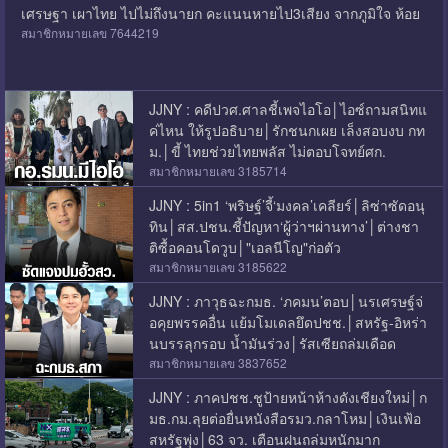
เศรษฐา เผาไทย ไปไม่ถึงนายก คะแนนหายไป3เสียง จากภูมิใจ ห้อย
สมาชิกหมายเลข 7644219
JJNY : คดีปวศ.ศาลชี้เพจไอโอ│ไอซ์ถามสนิทแ
ค่ไหน ให้รูปอธิบาย│รักชนกเผย เล็งสอบงบ กท
ม.│ขี้ ไทยช่วยไทยพลัส ไม่ตอบโจทย์ศก.
สมาชิกหมายเลข 3185714
JJNY : 5in1 ‘พริษฐ์’จี้‘มงคล’เคลียร์│ลิซ่าซัดอนุ
ทิน│สส.ปชน.ชี้ปัญหา‘ผู้ว่าฯผ่านทาง’│ต่างชา
ติซื้อคอนโดวูบ│"เอลนีโญ"ก่อตัว
สมาชิกหมายเลข 3185622
JJNY : ภาวุธฉะกมธ. ‘ภคมน’ตอบ│นรเศรษฐ์จ่
อคุยพรรคอื่น แย้มโมเดลยึดปชช.│สหรัฐ-อิหร่า
นบรรลุกรอบ น้ำมันร่วง│รัสเซียถล่มเดือด
สมาชิกหมายเลข 3837652
JJNY : ภาคปชช.ชูป้ายหน้าห้างดังเชียงใหม่│ก
มธ.กม.ลุยต่อยื่นหนังสือรมว.กลาโหม│เงินเฟ้อ
สหรัฐพุ่ง│63 จว. เตือนฝนถล่มหนักมาก