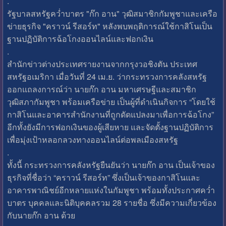
.
รัฐบาลสหรัฐคว่ำบาตร "ก๊ก อาน" วุฒิสมาชิกกัมพูชาและเครือ
ข่ายธุรกิจ "คราวน์ รีสอร์ท" หลังพบพฤติการณ์ใช้กาสิโนเป็น
ฐานปฏิบัติการฉ้อโกงออนไลน์และฟอกเงิน
.
สำนักข่าวต่างประเทศรายงานจากกรุงวอชิงตัน ประเทศ
สหรัฐอเมริกา เมื่อวันที่ 24 เม.ย. ว่ากระทรวงการคลังสหรัฐ
ออกแถลงการณ์ว่า นายก๊ก อาน มหาเศรษฐีและสมาชิก
วุฒิสภากัมพูชา พร้อมเครือข่าย เป็นผู้ที่ดำเนินกิจการ “โดยใช้
กาสิโนและอาคารสำนักงานที่ถูกดัดแปลงมาเพื่อการฉ้อโกง”
อีกทั้งยังมีการฟอกเงินของผู้เสียหาย และจัดตั้งฐานปฏิบัติการ
เพื่อมุ่งเป้าหลอกลวงทางออนไลน์ต่อพลเมืองสหรัฐ
.
ทั้งนี้ กระทรวงการคลังหรัฐยืนยันว่า นายก๊ก อาน เป็นเจ้าของ
ธุรกิจที่ชื่อว่า “คราวน์ รีสอร์ท” ซึ่งเป็นเจ้าของกาสิโนและ
อาคารพาณิชย์อีกหลายแห่งในกัมพูชา พร้อมทั้งประกาศคว่ำ
บาตร บุคคลและนิติบุคคลรวม 28 รายชื่อ ซึ่งมีความเกี่ยวข้อง
กับนายก๊ก อาน ด้วย