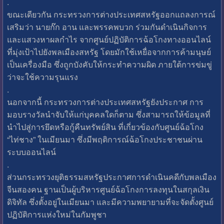
.
ขณะเดียวกัน กระทรวงการต่างประเทศสหรัฐออกแถลงการณ์
เสริมว่า นายก๊ก อาน และพรรคพบวก ร่วมกันดำเนินกิจการ
และแสวงหาผลกำไร จากศูนย์ปฏิบัติการฉ้อโกงทางออนไลน์
ที่มุ่งเป้าไปยังพลเมืองสหรัฐ โดยมักใช้เหยื่อจากการค้ามนุษย์
เป็นเครื่องมือ ซึ่งถูกบังคับให้กระทำความผิด ภายใต้การข่มขู่
ว่าจะใช้ความรุนแรง
.
นอกจากนี้ กระทรวงการต่างประเทศสหรัฐยังประกาศ การ
มอบรางวัลนำจับให้แก่บุคคลใดก็ตาม ซึ่งสามารถให้ข้อมูลที่
นำไปสู่การยึดหรือกู้คืนทรัพย์สิน ที่เกี่ยวข้องกับศูนย์ฉ้อโกง
“ไท่ชาง” ในเมียนมา ซึ่งมีพฤติการณ์ฉ้อโกงประชาชนผ่าน
ระบบออนไลน์
.
ส่วนกระทรวงยุติธรรมสหรัฐประกาศการดำเนินคดีกับพลเมือง
จีนสองคน ฐานเป็นผู้บริหารศูนย์ฉ้อโกงการลงทุนในสกุลเงิน
ดิจิทัล ซึ่งตั้งอยู่ในเมียนมา และมีความพยายามที่จะจัดตั้งศูนย์
ปฏิบัติการแห่งใหม่ในกัมพูชา