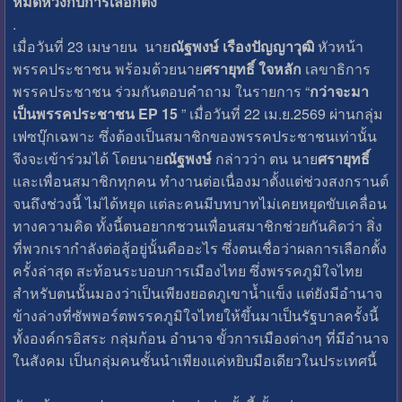
หมดหวังกับการเลือกตั้ง
.
เมื่อวันที่ 23 เมษายน นาย
ณัฐพงษ์ เรืองปัญญาวุฒิ
หัวหน้า
พรรคประชาชน พร้อมด้วยนาย
ศรายุทธิ์ ใจหลัก
เลขาธิการ
พรรคประชาชน ร่วมกันตอบคำถาม ในรายการ “
กว่าจะมา
เป็นพรรคประชาชน EP 15
” เมื่อวันที่ 22 เม.ย.2569 ผ่านกลุ่ม
เฟซบุ๊กเฉพาะ ซึ่งต้องเป็นสมาชิกของพรรคประชาชนเท่านั้น
จึงจะเข้าร่วมได้ โดยนาย
ณัฐพงษ์
กล่าวว่า ตน นาย
ศรายุทธิ์
และเพื่อนสมาชิกทุกคน ทำงานต่อเนื่องมาตั้งแต่ช่วงสงกรานต์
จนถึงช่วงนี้ ไม่ได้หยุด แต่ละคนมีบทบาทไม่เคยหยุดขับเคลื่อน
ทางความคิด ทั้งนี้ตนอยากชวนเพื่อนสมาชิกช่วยกันคิดว่า สิ่ง
ที่พวกเรากำลังต่อสู้อยู่นั้นคืออะไร ซึ่งตนเชื่อว่าผลการเลือกตั้ง
ครั้งล่าสุด สะท้อนระบอบการเมืองไทย ซึ่งพรรคภูมิใจไทย
สำหรับตนนั้นมองว่าเป็นเพียงยอดภูเขาน้ำแข็ง แต่ยังมีอำนาจ
ข้างล่างที่ซัพพอร์ตพรรคภูมิใจไทยให้ขึ้นมาเป็นรัฐบาลครั้งนี้
ทั้งองค์กรอิสระ กลุ่มก้อน อำนาจ ขั้วการเมืองต่างๆ ที่มีอำนาจ
ในสังคม เป็นกลุ่มคนชั้นนำเพียงแค่หยิบมือเดียวในประเทศนี้