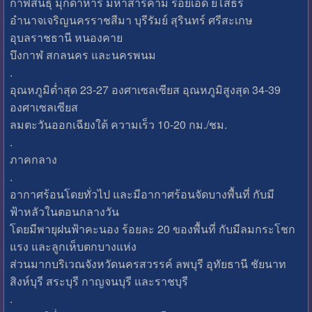
กาฬสินธุ์ มุกดาหาร มหาสารคาม ร้อยเอ็ด ยโสธร
อำนาจเจริญนครราชสีมา บุรีรัมย์ สุรินทร์ ศรีสะเกษ
อุบลราชธานี หนองคาย
บึงกาฬ สกลนคร และนครพนม
.
อุณหภูมิต่ำสุด 23-27 องศาเซลเซียส อุณหภูมิสูงสุด 34-39
องศาเซลเซียส
ลมตะวันออกเฉียงใต้ ความเร็ว 10-20 กม./ชม.
.
ภาคกลาง
.
อากาศร้อนโดยทั่วไป และมีอากาศร้อนจัดบางพื้นที่ กับมี
ฟ้าหลัวในตอนกลางวัน
โดยมีพายุฝนฟ้าคะนอง ร้อยละ 20 ของพื้นที่ กับมีลมกระโชก
แรง และลูกเห็บตกบางแห่ง
ส่วนมากบริเวณจังหวัดนครสวรรค์ ลพบุรี อุทัยธานี ชัยนาท
สิงห์บุรี สระบุรี กาญจนบุรี และราชบุรี
.