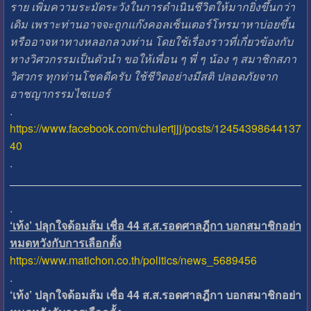
ราย เพิ่มความระมัดระวังในการดำเนินชีวิตให้มากยิ่งขึ้นกว่า
เดิม เพราะท่านอาจจะถูกแก๊งคอลเซ็นเตอร์โทรมาหาบ่อยขึ้น
หรืออาจหาทางหลอกลวงท่าน โดยใช้เรื่องราวที่เกี่ยวข้องกับ
ทางวิศวกรรมเป็นตัวนำ ขอให้เพื่อน ๆ พี่ ๆ น้อง ๆ สมาชิกสภา
วิศวกร ทุกท่านโชคดีครับ ใช้ชีวิตอย่างมีสติ ปลอดภัยจาก
อาชญากรรมไซเบอร์
.
https://www.facebook.com/chulertjjj/posts/12454398644137
40
.
.
‘เท้ง’ ปลุกใจด้อมส้ม เชื่อ 44 ส.ส.รอดศาลฎีกา บอกสมาชิกอย่า
หมดหวังกับการเลือกตั้ง
https://www.matichon.co.th/politics/news_5689456
.
‘เท้ง’ ปลุกใจด้อมส้ม เชื่อ 44 ส.ส.รอดศาลฎีกา บอกสมาชิกอย่า