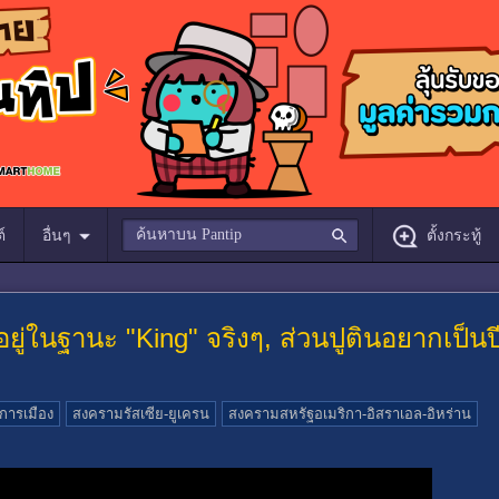
์
อื่นๆ
ตั้งกระทู้
ัมป์อยู่ในฐานะ "King" จริงๆ, ส่วนปูตินอยากเป
การเมือง
สงครามรัสเซีย-ยูเครน
สงครามสหรัฐอเมริกา-อิสราเอล-อิหร่าน