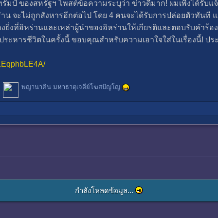
รัมป์ ของสหรัฐฯ โพสต์ข้อความระบุว่า ข่าวดีมาก! ผมเพิ่งได้รับแจ้ง
ร่าน จะไม่ถูกสังหารอีกต่อไป โดย 4 คนจะได้รับการปล่อยตัวทันที 
งยิ่งที่อิหร่านและเหล่าผู้นำของอิหร่านให้เกียรติและตอบรับคำ
ระหารชีวิตในครั้งนี้ ขอบคุณสำหรับความเอาใจใส่ในเรื่องนี้! ประธ
/1EqphbLE4A/
พญานาคิน มหาธาตุเจดีย์โฆสปัญโญ
กำลังโหลดข้อมูล...