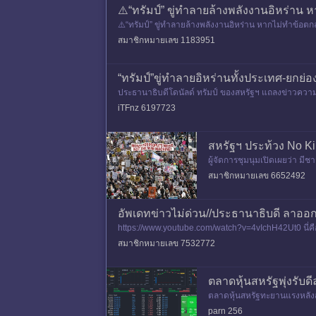
⚠️“ทรัมป์” ขู่ทำลายล้างพลังงานอิหร่าน ห
⚠️“ทรัมป์” ขู่ทำลายล้างพลังงานอิหร่าน หากไม่ทำข้อต
มันขอ
สมาชิกหมายเลข 1183951
“ทรัมป์”ขู่ทำลายอิหร่านทั้งประเทศ-ยกย่
ประธานาธิบดีโดนัลด์ ทรัมป์ ของสหรัฐฯ แถลงข่าวความส
รลุข้อตกลงตามกำหนดเ
iTFnz 6197723
สหรัฐฯ ประท้วง No Ki
ผู้จัดการชุมนุมเปิดเผยว่า มีช
มา โดยผู้คนจำนวนมาก
สมาชิกหมายเลข 6652492
อัพเดทข่าวไม่ด่วน//ประธานาธิบดี ลาออก 
https://www.youtube.com/watch?v=4vIchH42Ut0 นี่คือ
ตกลงสันติภาพระหว่างส
สมาชิกหมายเลข 7532772
ตลาดหุ้นสหรัฐพุ่งรับ
ตลาดหุ้นสหรัฐทะยานแรงหลังสห
นสหรัฐปิดบวกอย่างแข็งแกร่งใ
parn 256