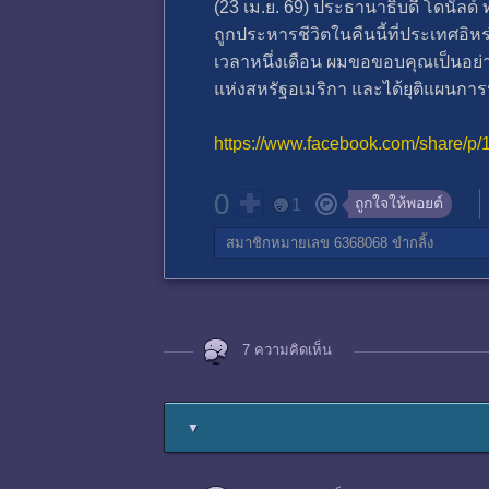
(23 เม.ย. 69) ประธานาธิบดี โดนัลด์ ท
ถูกประหารชีวิตในคืนนี้ที่ประเทศอิห
เวลาหนึ่งเดือน ผมขอขอบคุณเป็นอย่า
แห่งสหรัฐอเมริกา และได้ยุติแผนการป
https://www.facebook.com/share/p
0
ถูกใจให้พอยต์
1
สมาชิกหมายเลข 6368068
ขำกลิ้ง
7 ความคิดเห็น
▼