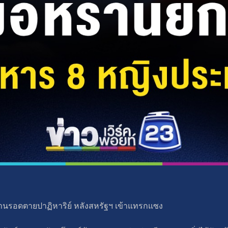
ร่านรอดตายปาฏิหาริย์ หลังสหรัฐฯ เข้าแทรกแซง