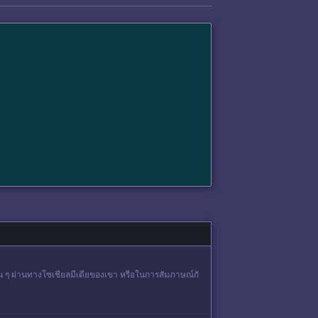
่น ๆ ผ่านทางโซเชียลมีเดียของเขา หรือในการสัมภาษณ์กั