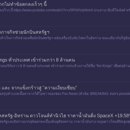
ากไม่ทำข้อตกลงเร็วๆ นี้
กลงเร็วๆ นี้ https://www.youtube.com/watch?v=z5PhNVqHkmA ประธานาธิบดีโดนัลด์ ทรั
องภาจกิจช่วยนักบินสหรัฐฯ
ำเร็จภารกิจช่วยเหลือนักบินสหรัฐฯ หลังเครื่องบินขับไล่ตกในอิหร่าน ขณะเดียวกันก็ขู่
ngs ทั่วประเทศ เข้าร่วมกว่า 8 ล้านคน
าวอเมริกันราว 8 ล้านคนทั่วประเทศ เข้าร่วมการประท้วงภายใต้ชื่อ “No Kings” เพื่อต่อต้านป
และ จากแข็งกร้าวสู่ "ความเงียบเชียบ"
สรุปคำแปลเนื้อหาจากวิดีโอข่าวของช่อง Fox News (หัวข้อ: BREAKING: Iran's preside
ดีลสหรัฐ-อิหร่าน ดาวโจนส์ทำนิวไฮ ราคาน้ำมันดิ่ง SpaceX +19.5
รัฐและอิหร่านบรรลุข้อตกลงเบื้องต้นยุติสงคราม ราคาน้ำมันร่วง หนุนดาวโจนส์ปิดสูงสุด
นวันจันทร์ (16