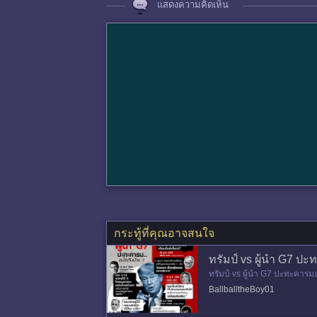
แสดงความคิดเห็น
กระทู้ที่คุณอาจสนใจ
ทรัมป์ vs ผู้นำ G7 ป
ทรัมป์ vs ผู้นำ G7 ปะทะคารม
บสื่ออยู่เสมอ บ่อยครั้งเป็นถ้อ
BallballtheBoy01