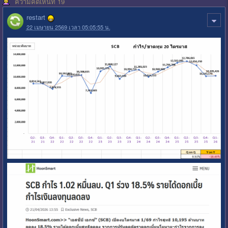
ความคิดเห็นที่ 19
restart
22 เมษายน 2569 เวลา 05:05:55 น.