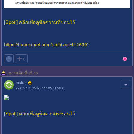
[Spoil] คลิกเพื่อดูข้อความที่ซ่อนไว้
https://hoonsmart.com/archives/414630
?

0
4
ความคิดเห็นที่ 16
restart
22 เมษายน 2569 เวลา 05:01:59 น.
[Spoil] คลิกเพื่อดูข้อความที่ซ่อนไว้