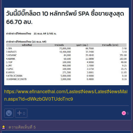
https://www.efinancethai.com/LastestNews/LatestNewsMai
n.aspx?id=dWkzbGV0TUdoTnc9

0
6
ความคิดเห็นที่ 5