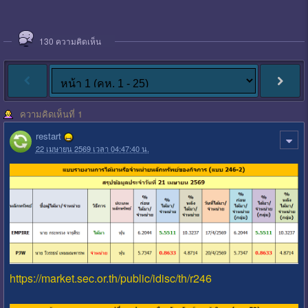
130
ความคิดเห็น
ความคิดเห็นที่ 1
restart
22 เมษายน 2569 เวลา 04:47:40 น.
https://market.sec.or.th/public/idisc/th/r246