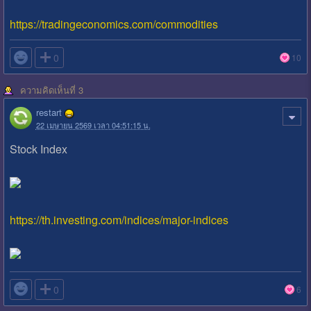
https://tradingeconomics.com/commodities

0
10
ความคิดเห็นที่ 3
restart
22 เมษายน 2569 เวลา 04:51:15 น.
Stock Index
https://th.investing.com/indices/major-indices

0
6