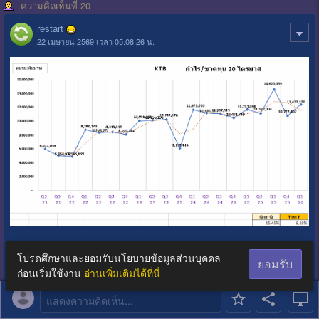
ความคิดเห็นที่ 20
restart
22 เมษายน 2569 เวลา 05:08:26 น.
โปรดศึกษาและยอมรับนโยบายข้อมูลส่วนบุคคล
ยอมรับ
ก่อนเริ่มใช้งาน
อ่านเพิ่มเติมได้ที่นี่
[Spoil] คลิกเพื่อดูข้อความที่ซ่อนไว้
แสดงความคิดเห็น...