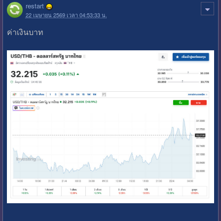
restart
22 เมษายน 2569 เวลา 04:53:33 น.
ค่าเงินบาท