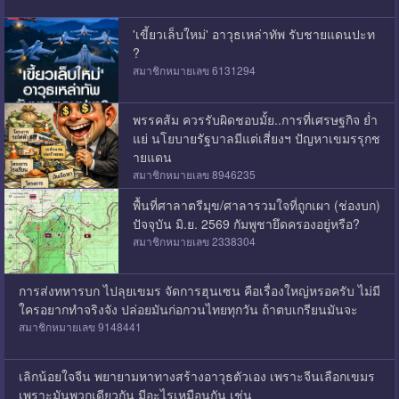
่'เขี้ยวเล็บใหม่' อาวุธเหล่าทัพ รับชายแดนปะท
ุ?
สมาชิกหมายเลข 6131294
พรรคส้ม ควรรับผิดชอบมั้ย..การที่เศรษฐกิจ ย่ำ
แย่ นโยบายรัฐบาลมีแต่เสี่ยงฯ ปัญหาเขมรรุกช
ายแดน
สมาชิกหมายเลข 8946235
พื้นที่ศาลาตรีมุข/ศาลารวมใจที่ถูกเผา (ช่องบก)
ปัจจุบัน มิ.ย. 2569 กัมพูชายึดครองอยู่หรือ?
สมาชิกหมายเลข 2338304
การส่งทหารบก ไปลุยเขมร จัดการฮุนเซน คือเรื่องใหญ่หรอครับ ไม่มี
ใครอยากทำจริงจัง ปล่อยมันก่อกวนไทยทุกวัน ถ้าตบเกรียนมันจะ
สมาชิกหมายเลข 9148441
เลิกน้อยใจจีน พยายามหาทางสร้างอาวุธตัวเอง เพราะจีนเลือกเขมร
เพราะมันพวกเดียวกัน มีอะไรเหมือนกัน เช่น