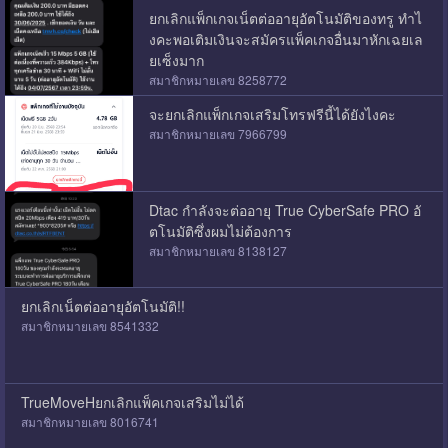
ยกเลิกแพ็กเกจเน็ตต่ออายุอัตโนมัติของทรู ทำไ
งคะพอเติมเงินจะสมัครแพ็คเกจอื่นมาหักเฉยเล
ยเซ็งมาก
สมาชิกหมายเลข 8258772
จะยกเลิกแพ็กเกจเสริมโทรฟรีนี้ได้ยังไงคะ
สมาชิกหมายเลข 7966799
Dtac กำลังจะต่ออายุ True CyberSafe PRO อั
ตโนมัติซึ่งผมไม่ต้องการ
สมาชิกหมายเลข 8138127
ยกเลิกเน็ตต่ออายุอัตโนมัติ!!
สมาชิกหมายเลข 8541332
TrueMoveHยกเลิกแพ็คเกจเสริมไม่ได้
สมาชิกหมายเลข 8016741