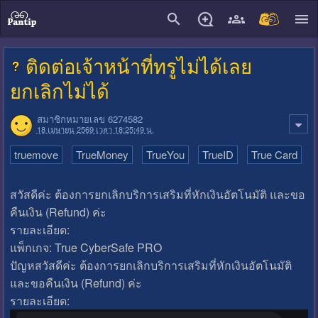
close
ติดต่อเจ้าหน้าที่ทรูไม่ได้เลย
ยกเลิกไม่ได้
สมาชิกหมายเลข 6274582
18 เมษายน 2569 เวลา 18:25:49 น.
truemove
TrueMoney
TrueYou
TrueID
True Card
สวัสดีค่ะ ต้องการยกเลิกบริการเสริมที่หักเงินอัตโนมัติ และขอ
คืนเงิน (Refund) ค่ะ
รายละเอียด:
แพ็กเกจ: True CyberSafe PRO
ปัญหสวัสดีค่ะ ต้องการยกเลิกบริการเสริมที่หักเงินอัตโนมัติ
และขอคืนเงิน (Refund) ค่ะ
รายละเอียด: