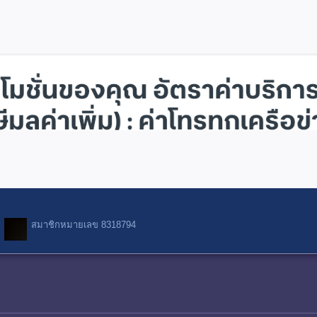
สมาชิกหมายเลข 8318794