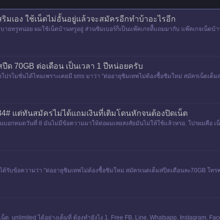
ริมเอง ใช้เน็ตไม่อั้นอยู่แล้วจะสมัครอีกทำบ้าอะไรอีก
ะบายทรูหน่อย ผมใช้เน็ตบ้านทรูอยู่ ส่วนซิมเบอร์ก็เป็นแพ๊คเกจทีีแถมมากับ แพ๊คเกจเน็ตบ้า
มาพันห
ปีด 70GB ต่อเดือน เป็นเวลา 1 ปีหน่อยครับ
โปรโมชั่นได้ไหมเพราะเคยมี sms มาว่า "ต่ออายุซิมเทพไม่ต้องซื้อซิมใหม่ สมัครเน็ตเต็มส
34# แต่ทันสมัครไม่ได้แถมเงินที่เติมโดนหักจนต้องปิดเน็ต
มันบอกหมดวันที่ 8 มันไม่มีข้อความมาให้ต่อผมเลยสงสัยมันไม่ให้ใช้แล้วหรอ. โปรผมคือ เน็ต
นนี้ได้รับข้อความว่า "ต่ออายุซิมเทพไม่ต้องซื้อซิมใหม่ สมัครเนตเต็มสปีดเดือนละ70GB โทร
ใช้เน็ต unlimited ได้อย่างเต็มที่ ต้องทำยังไง 1. Free FB, Line, Whatsapp, Instagram,