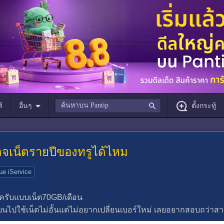
์
อื่นๆ
ตั้งกระทู้
กจเน็ตรายปีของทรูได้ไหม
ue iService
ู่ครับแบบเน็ต70GB/เดือน
่ยนไปใช้เน็ตไม่อั้นแต่ไม่อยากเปลี่ยนเบอร์ใหม่ เลยอยากสอบถว่าส