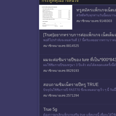
กระทู้ที่คุณอาจสนใจ
ทรูสมัครแพ็กเกจเน็ตเส
สวัสดีครับทุกท่านวันนี้ผมมาร
ว่าบาท พอมาเดือนนี้ บิลแจ้ง
สมาชิกหมายเลข 9148303
[True]อยากทราบการต่อแพ็กเกจ เน็ตเต็มส
พอดีโปรกำลังจะหมดวันที่ 17 นี้ครับเลยอยากทราบว่าต่อ
ที /30วัน
สมาชิกหมายเลข 8814525
ผมจะต่อซิมรายปีของ ture ที่เป็น*900*84
ผมใช้ซิมรายปีของทรูมา 3 ปีแล้ว ต่อได้ตลอดแต่ครั้งนี้
60นาที/30ว
สมาชิกหมายเลข 8629193
สอบถามซิมเน็ตรายปีทรู TRUE
ปัจจุบันใช้ซิมรายปี FAST70 ซึ่งจะหมดอายุเร็ว ๆ นี้ วั
13
สมาชิกหมายเลข 2571294
True 5g
ต้องการยกเลิกแพ็กเกจเสริม true แพ็คเกจนี้ เพื่อจะได้