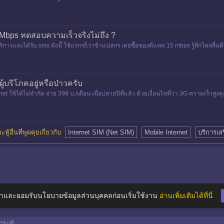
0 Mbps ทดสอบความเร็วจริงไม่ถึง ?
้บริการและได้รับ sms ดังนี้ ใช้แรกๆก็ว่าช้าแปลกๆ เคยซื้อของดีแทค 15 mbps รู้สึกไหลลื
ี่แ
้บริโภคอยู่หรือป่าวครับ
 ใช้ได้ไม่จำกัด จ่าย 399 บ./เดือน เมื่อปลายปีที่แล้ว ด้วยเงื่อนไขที่ว่า 3G ความเร็วสูงส
ว่า
ะทู้อื่นที่พูดคุยเกี่ยวกับ
Internet SIM (Net SIM)
Mobile Internet
บริการเส
าและยอมรับนโยบายข้อมูลส่วนบุคคลก่อนเริ่มใช้งาน
อ่านเพิ่มเติมได้ที่นี่
ระทู้