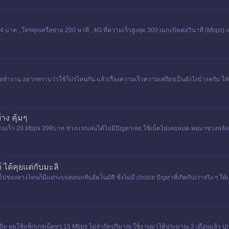
บาท , โทรทุกเครือข่าย 200 นาที , 4G ที่ความเร็วสูงสุด 300 เมกะบิตต่อวินาที (Mbps) แ
เพื่อทำงาน อยากทราบว่าใช้โปรไหนกัน แล้วเรื่องความเร็วความเสถียรเป็นยังไงบ้างครับ ใส่เ
าง คุ้มๆ
ามเร็ว 20 Mbps 399บาท ช่วงเเรกเล่นได้ไม่มีปัญหาเลย ใช้เน็ตไม่เคยหมด พอมาช่วงหลังเรา
ด้ ได้คุยแต่กับมะลิ
 ไปช่องทางไหนก็มีแต่ระบบตอบกลับอัตโนมัติ ซึ่งไม่มี choice ปัญหาที่เกิดกับเราจริง ๆ ให้
าเดิม ผมใช้แพ็กเกจเน็ตทรู 15 Mbps ไม่จำกัดปริมาณ ใช้งานมาได้ประมาณ 3 เดือนแล้ว ปกต