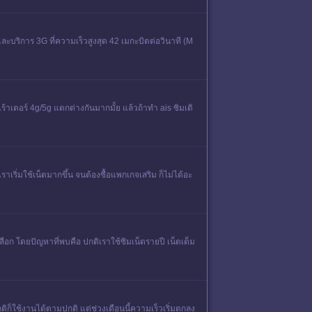
ละบริการ 3G ที่ความเร็วสูงสุด 42 เมกะบิตต่อวินาที (M
ร้าเตอร์ 4g/5g แตกต่างกันมากมั้ย แล้วถ้าทำ ais ซิมเติ
เริ่มใช้เน็ตมากขึ้น จนต้องซื้อแพกเกจเสริม ก็ไม่ได้อะ
เลือก โดยปัญหาที่พบคือ ปกติเราใช้ซิมเน็ตรายปี เน็ตเต็ม
ิก็ใช้งานได้ตามปกติ แต่ช่วงเดือนนี้ความเร็วเริ่มตกลง