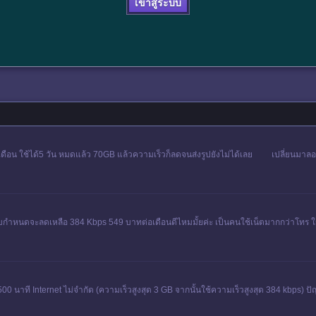
เข้าสู่ระบบ
บ
อเดือน ใช้ได้5 วัน หมดแล้ว 70GB แล้วความเร็วก็ลดจนส่งรูปยังไม่ได้เลย เปลี่ยนมาลอ
กำหนดจะลดเหลือ 384 Kbps 549 บาทต่อเดือนดีไหมมั้ยค่ะ เป็นคนใช้เน็ตมากกว่าโทร ใช้อินเ
500 นาที Internet ไม่จำกัด (ความเร็วสูงสุด 3 GB จากนั้นใช้ความเร็วสูงสุด 384 kbps) ป