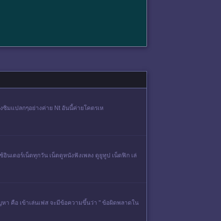
งซิมแปลกๆอย่างค่าย Nt อันนี้ค่ายโคตรเห
ตอร์เน็ตทุกวัน เน็ตดูหนังฟังเพลง ดูยูทูป เน็ตฟิก เล่
ัญหา คือ เข้าเล่นเฟส จะมีข้อความขึ้นว่า " ข้อผิดพลาดใน