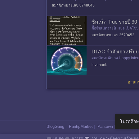
อย่างเห็นได้ชั
สมาชิกหมายเลข 8748645
ซิมเน็ต True รายปี 3
ซื้อซิมเน็ตรายปี True เปิดใช
รู ก้อพบว่าความเร็วไม่ตรงกับท
สมาชิกหมายเลข 2570452
DTAC กำลังเอาเปรียบผู
ผมสมัครแพ๊กเกจ Happy Internet
หลังจากผมใช้ครบ 1.5 GB พบ
lovenack
อ่านกร
โปรดศึกษ
BlogGang
|
PantipMarket
|
Pantown
|
Maggang
บนสุด
ล่างสุด
อ่านเฉพาะข้อความเจ้าของก