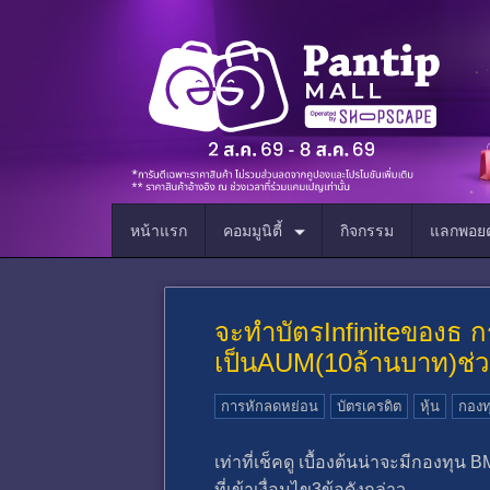
หน้าแรก
คอมมูนิตี้
กิจกรรม
แลกพอยต
จะทำบัตรInfiniteของธ ก
เป็นAUM(10ล้านบาท)ช่
การหักลดหย่อน
บัตรเครดิต
หุ้น
กองท
เท่าที่เช็คดู เบื้องต้นน่าจะมีกอ
ที่เข้าเงื่อนไข3ข้อดังกล่าว