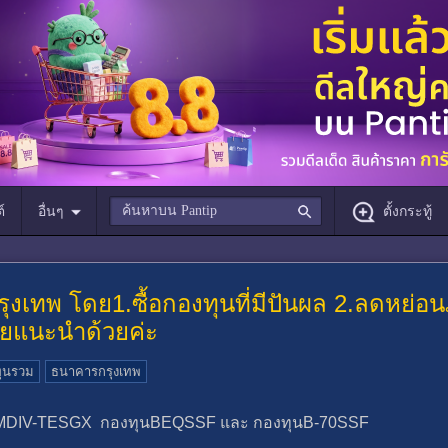
์
อื่นๆ
ตั้งกระทู้
รุงเทพ โดย1.ซื้อกองทุนที่มีปันผล 2.ลดหย่อ
วยแนะนำด้วยค่ะ
ุนรวม
ธนาคารกรุงเทพ
งทุน BMDIV-TESGX กองทุนBEQSSF และ กองทุนB-70SSF