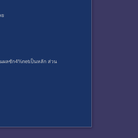
ลย
ปันผลซัก4%netเป็นหลัก ส่วน