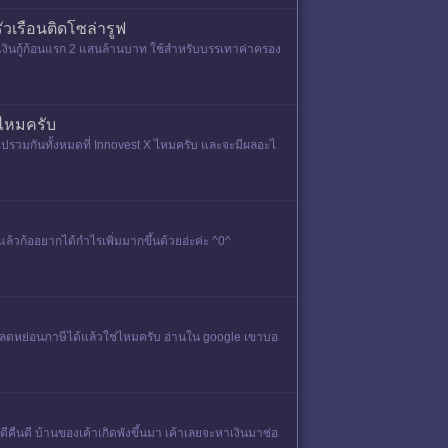
ัวเรือนติดโซล่ารูฟ
งเงินกู้ก้อนแรก 2 แสนล้านบาท ใช้สำหรับบรรเทาค่าครอง
นไหมครับ
ยไปรวมกันทั้งหมดที่ Innovest X ไหมครับ และจะมีผลอะไ
้วก้ออยากได้กำไรเพิ่มมากขึ้นด้วยอ่ะค่ะ ^0^
้ไปลดหย่อนภาษีได้แล้วใช่ไหมครับ อ่านใน google เขาบอ
ดีคืนดี บ้านของเค้าเกิดพังขึ้นมา เค้าเลยจะหาเงินมาซ่อ