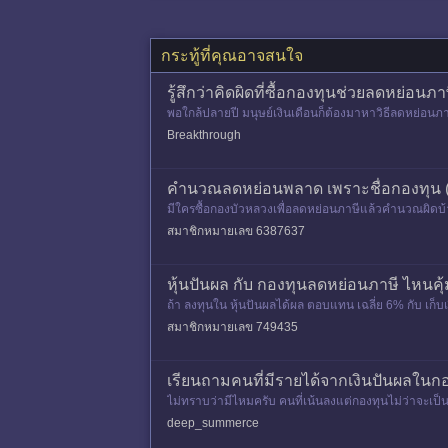
กระทู้ที่คุณอาจสนใจ
รู้สึกว่าคิดผิดที่ซื้อกองทุนช่วยลดหย่อนภ
พอใกล้ปลายปี มนุษย์เงินเดือนก็ต้องมาหาวิธีลดหย่อนภาษ
Breakthrough
คำนวณลดหย่อนพลาด เพราะชื่อกองทุน (
มีใครซื้อกองบัวหลวงเพื่อลดหย่อนภาษีแล้วคำนวณผิดบ้
สมาชิกหมายเลข 6387637
หุ้นปันผล กับ กองทุนลดหย่อนภาษี ไหนคุ้
ถ้า ลงทุนใน หุ้นปันผลได้ผล ตอบแทน เฉลี่ย 6% กับ เก็บ
สมาชิกหมายเลข 749435
เรียนถามคนที่มีรายได้จากเงินปันผลในกอง
ไม่ทราบว่ามีไหมครับ คนที่เน้นลงแต่กองทุนไม่ว่าจะเป็นห
ลักมาจากปั
deep_summerce