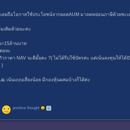
่ะ เลยถือโอกาสใช้ประโยชน์จากยอดAUM มาลดหย่อนภาษีด้วยซะเ
่มเติมด้วยนะคะ
ชย=15ล้านบาท
โดยจะ
วราคา NAV จะดีมั้ยคะ ?( ไม่ได้รีบใช้บัตรค่ะ แต่เน้นลงทุนให้ได้
 )
🙏 เน้นแบบเสี่ยงน้อย มีกองหุ้นผสมบ้างก็ได้ค่ะ
positive thought