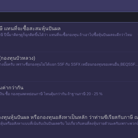
าษี แทนที่จะซื้อสะสมหุ้นปันผล
ี ปีนี้มาคิดๆดูก็ฉุกคิดขึ้นได้ว่า แทนที่จะซื้อกองทุน ถ้าเอาไปซื้อหุ้นปันผลจะดีกว่าไ
กองทุนบัวหลวง)
างมั๊ยครับ เพราะชื่อกองทุนไม่ได้แยก SSF กับ SSFX เหมือนกองทุนของคนอื่น ฺBEQSSF.
มค่ากว่ากัน
เงิน ซื้อ กองทุนลดหย่อนภาษี ไหนคุ้มกว่ากัน ถ้าฐานภาษี 20 - 25 %
ทุนหุ้นปันผล หรือกองทุนอสังหาเป็นหลัก ว่าท่านซีเรียสกับภาษี ณท
ุ้นหรืออสังหาแบบที่เน้นรับเงินปันผลครับ ไม่เกี่ยวกับคนที่ลงหุ้นรายตัวนะครับเพราะพวกน