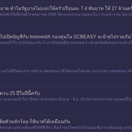
ะอาด ทำไมรัฐบาลไม่แจกให้ครัวเรือนละ 7.4 พันบาท ให้ 27 ล้านคร
าศบังคับใช้เมื่อวันที่ 9 พฤษภาคม 2569 ได้แบ่งงบประมาณออกเป็น 2 ส่วนเท่าๆ กัน โดยว
าไปเปิดบัญชีกับ InnovestX กองทุนใน SCBEASY จะย้ายไปรวมกั
พื่อลงทุนไว้ใน SCB Easy ครับ ถ้าเราเปิดบัญชีกับ Innovest X แล้วพอร์ตเดิมของเราจะย้า
ันผล และไม่มีปันผล สามารถนำมาลดหย่อนภาษีได้ทุกกองใช่ม่ะคะ แบบว่าอยากลดหย่อนภาษีแล
รบ 25 ปีในปีนี้ครับ
ทำงานเลย ผมเข้าใจว่าปีหน้า ช่วงกรอกภาษี (ม.ค. - มี.ค. 70) บิดาไม่สามารถนำบุตรคนนี
ติดตัวหลักร้อย ก็พินาศได้เหมือนกัน
น่อย แต่ช่วยเตือนสติได้ดีทีเดียว คือเจ้าของโพสเค้ามีเงินออมเพื่อการเกษียณอยู่ แต่วัน