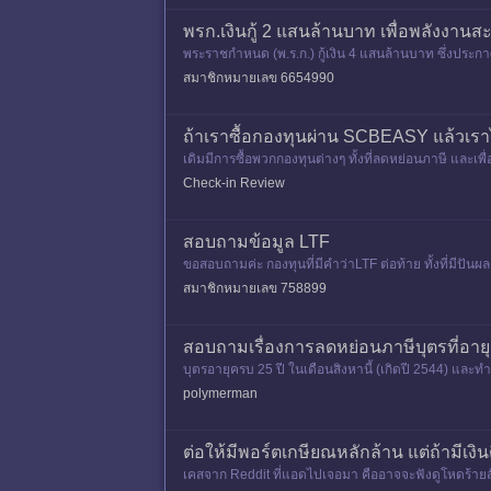
พรก.เงินกู้ 2 แสนล้านบาท เพื่อพลังงานส
พระราชกำหนด (พ.ร.ก.) กู้เงิน 4 แสนล้านบาท ซึ่งประก
ชีพประชาชน และอีก
สมาชิกหมายเลข 6654990
ถ้าเราซื้อกองทุนผ่าน SCBEASY แล้วเร
เดิมมีการซื้อพวกกองทุนต่างๆ ทั้งที่ลดหย่อนภาษี และเ
รกับการลดหย่อ
Check-in Review
สอบถามข้อมูล LTF
ขอสอบถามค่ะ กองทุนที่มีคำว่าLTF ต่อท้าย ทั้งที่มีป
สมาชิกหมายเลข 758899
สอบถามเรื่องการลดหย่อนภาษีบุตรที่อายุค
บุตรอายุครบ 25 ปี ในเดือนสิงหานี้ (เกิดปี 2544) และ
กว่า ถ้าบุตรเ
polymerman
ต่อให้มีพอร์ตเกษียณหลักล้าน แต่ถ้ามีเงิน
เคสจาก Reddit ที่แอดไปเจอมา คืออาจจะฟังดูโหดร้ายสักห