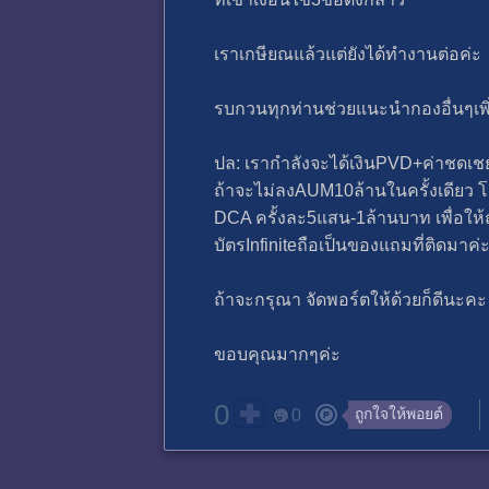
เราเกษียณแล้วแต่ยังได้ทำงานต่อค
รบกวนทุกท่านช่วยแนะนำกองอื่นๆเพิ
ปล: เรากำลังจะได้เงินPVD+ค่าชดเ
ถ้าจะไม่ลงAUM10ล้านในครั้งเดียว 
DCA ครั้งละ5แสน-1ล้านบาท เพื่อให้ถั
บัตรInfiniteถือเป็นของแถมที่ติดมาค่ะ
ถ้าจะกรุณา จัดพอร์ตให้ด้วยก็ดีนะคะ 
ขอบคุณมากๆค่ะ
0
ถูกใจให้พอยต์
0