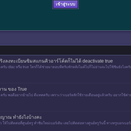
เข้าสู่ระบบ
งลงทะเบียนซิมสเเกนคิวอาร์โค้ดก็ไม่ได้ deactivate true
ะครับ dtac หรือ true ใครก็ได้ช่วยมาตอบทีครับทักหลังไมค์ไปก็ไม่อ่านจะไปใช้ซิมยังไงครับ
ช้งาน ของ True
e ครับ พอดีอยากย้ายไป ดีแทคครับ เพราะว่าเบอร์หลักใช้รายเดือนอยู่แล้วครับ อยากใช้ค่ายอ
สัญญาณ ทำยังไงบ้างคะ
้ว ให้ไปติดต่อที่ศูนย์ทรู ทำซิมใหม่เบอร์เดิม เลยไปติดต่อทางศูนย์ทรูวันนี้ ทางทรูบอกเบ