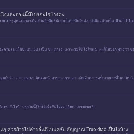
ยังไงและตอนนี้มีโปรอะไรบ้างคะ
ย้ายไปทรูมูฟแต่เบอร์เดิม ส่วนอีกซิมที่หักจะเป็นขอซิมใหม่เบอร์เดิมแต่จะเป็น dtac ไป d
ดิมอะครับ ( ผมใช้ซิมเติมเงิน ) เป็น ซิม trinet ( เพราะผมใช้ ไอโฟน 5) ผมก็ไปบอก พนง ว่า ข
นย์บริการ TrueMove ติดต่อหน้าสาขาสาขาบอกว่าสินค้าหลายครั้งมากเลยที่ไหนเป็นกันบ้างท
งทำยังไงบ้าง ทุกวันนี้รู้สึกใช้เน็ตซิมไม่ค่อยคุ้มค่าเลยจะยกเลิก
่นๆ ควรย้ายไปค่ายอื่นดีไหมครับ สัญญาณ True dtac เป็นไงบ้าง