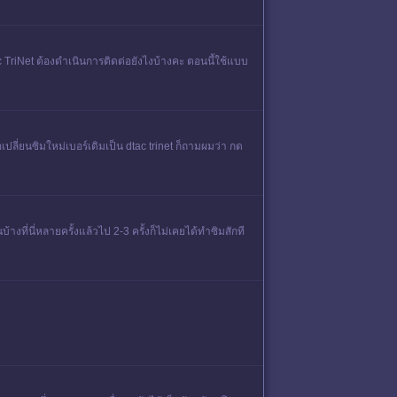
tac TriNet ต้องดำเนินการติดต่อยังไงบ้างคะ ตอนนี้ใช้แบบ
อเปลี่ยนซิมใหม่เบอร์เดิมเป็น dtac trinet ก็ถามผมว่า กด
ี่นี่หลายครั้งแล้วไป 2-3 ครั้งก็ไม่เคยได้ทำซิมสักที