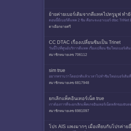
ย้ายค่ายเบอร์เดิมจากดีแทคไปทรูมูฟ ทำ
ตอนนี้มีเบอร์ดีแทค 2 ซิม คือกะจะเอาเบอร์ dtac TriNet 
เติมเงิน
ตาเผือกยายศรี
CC DTAC เรื่องเปลี่ยนซิมเป็น Trinet
วันนี้ไปที่ศูนย์บริการดีแทค เรื่องเปลี่ยน ซิมใหม่เบอร์เ
*
สมาชิกหมายเลข 706112
sim true
อยากทราบว่าโดยปกติแล้วเวลาไปทำซิมใหม่เบอร์เดิมที่ศู
ทำไมtruที่สาขาโ
สมาชิกหมายเลข 6817948
ยกเลิกแพ็คอินเทอร์เน็ต true
เราต้องการที่จะยกเลิกแพ็คเกจอินเทอร์เน็ตหลักของtrueต้อ
สมาชิกหมายเลข 6981097
โปร AIS แพงมากๆ เมื่อเทียบกับโปรค่ายอื