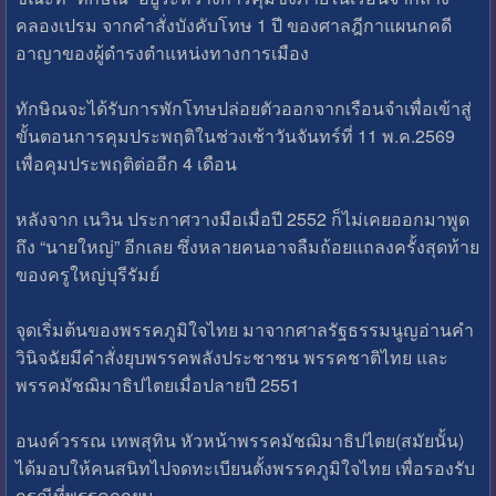
คลองเปรม จากคำสั่งบังคับโทษ 1 ปี ของศาลฎีกาแผนกคดี
อาญาของผู้ดำรงตำแหน่งทางการเมือง
ทักษิณจะได้รับการพักโทษปล่อยตัวออกจากเรือนจำเพื่อเข้าสู่
ขั้นตอนการคุมประพฤติในช่วงเช้าวันจันทร์ที่ 11 พ.ค.2569
เพื่อคุมประพฤติต่ออีก 4 เดือน
หลังจาก เนวิน ประกาศวางมือเมื่อปี 2552 ก็ไม่เคยออกมาพูด
ถึง “นายใหญ่” อีกเลย ซึ่งหลายคนอาจลืมถ้อยแถลงครั้งสุดท้าย
ของครูใหญ่บุรีรัมย์
จุดเริ่มต้นของพรรคภูมิใจไทย มาจากศาลรัฐธรรมนูญอ่านคำ
วินิจฉัยมีคำสั่งยุบพรรคพลังประชาชน พรรคชาติไทย และ
พรรคมัชฌิมาธิปไตยเมื่อปลายปี 2551
อนงค์วรรณ เทพสุทิน หัวหน้าพรรคมัชฌิมาธิปไตย(สมัยนั้น)
ได้มอบให้คนสนิทไปจดทะเบียนตั้งพรรคภูมิใจไทย เพื่อรองรับ
กรณีที่พรรคถูกยุบ