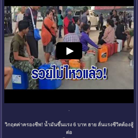
.
วิกฤตค่าครองชีพ! น้ำมันขึ้นแรง 6 บาท ฮาย ลั่นแรงชีวิตต้องสู้
ต่อ