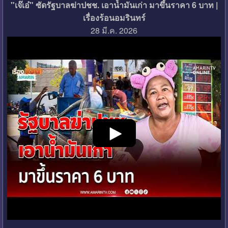
"เจ๊เอ๋" ซัดรัฐบาลฆ่าปชช. เอาน้ำมันเก่า มาขึ้นราคา 6 บาท |
เรื่องร้อนอมรินทร์
28 มี.ค. 2026