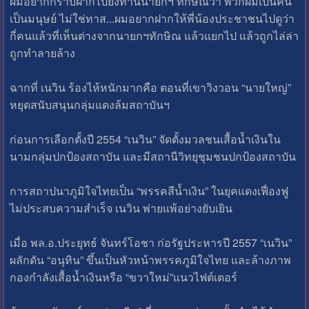
ผมอยากกราบฝากไปยังท่านนายกฯ ทักษิณว่า พวกผมเป็นคน
เป็นมนุษย์ ไม่ใช่ทาส...ผมอยากฝากให้พี่น้องประชาชนไปดูว่า
กี่คนแล้วที่เห็นต่างจากนายกฯทักษิณ แล้วแยกไป แล้วถูกไล่ล่า
ถูกทำลายล้าง
ฉากที่ เนวิน ร้องไห้หนักมากคือ ตอนที่เขาวิงวอน “นายใหญ่”
หยุดสนับสนุนกลุ่มแดงล้มสถาบันฯ
ก่อนการเลือกตั้งปี 2554 “เนวิน” จัดตั้งมวลชนเสื้อน้ำเงินใน
นามกลุ่มปกป้องสถาบัน และมีสถานีวิทยุชุมชนปกป้องสถาบัน
การสถาปนาภูมิใจไทยเป็น “พรรคสีน้ำเงิน” ในยุคแดงเฟื่องฟู
ไม่ประสบความสำเร็จ เนวิน พ่ายแพ้อย่างยับเยิน
เมื่อ พล.อ.ประยุทธ์ จันทร์โอชา ก่อรัฐประหารปี 2557 “เนวิน”
ผลักดัน “อนุทิน” ขึ้นเป็นหัวหน้าพรรคภูมิใจไทย และล้างภาพ
กองกำลังเสื้อน้ำเงินหรือ “ขวาใหม่”แนวไฟต์เตอร์