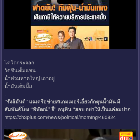
โควิดกระจอก
วัคซีนเต็มแขน
น้ำท่วมหาดใหญ่ เอาอยู่
น้ำมันเต็มปั๊ม
.
“รังสิมันต์” แฉเครือข่ายสแกมเมอร์เอี่ยวกักตุนน้ำมัน มี
สัมพันธ์โยง “พิพัฒน์” จี้” อนุทิน “สอบ อย่าให้เป็นแค่ลมปาก
https://ch3plus.com/news/political/morning/460824
.