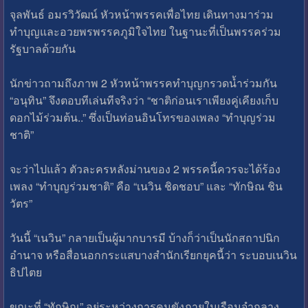
จุลพันธ์ อมรวิวัฒน์ หัวหน้าพรรคเพื่อไทย เดินทางมาร่วม
ทำบุญและอวยพรพรรคภูมิใจไทย ในฐานะที่เป็นพรรคร่วม
รัฐบาลด้วยกัน
นักข่าวถามถึงภาพ 2 หัวหน้าพรรคทำบุญกรวดน้ำร่วมกัน
“อนุทิน” จึงตอบทีเล่นทีจริงว่า “ชาติก่อนเราเพียงคู่เคียงเก็บ
ดอกไม้ร่วมต้น..” ซึ่งเป็นท่อนอินโทรของเพลง “ทำบุญร่วม
ชาติ”
จะว่าไปแล้ว ตัวละครหลังม่านของ 2 พรรคนี้ควรจะได้ร้อง
เพลง “ทำบุญร่วมชาติ” คือ “เนวิน ชิดชอบ” และ “ทักษิณ ชิน
วัตร”
วันนี้ “เนวิน” กลายเป็นผู้มากบารมี บ้างก็ว่าเป็นนักสถาปนิก
อำนาจ หรือสื่อนอกกระแสบางสำนักเรียกยุคนี้ว่า ระบอบเนวิน
ธิปไตย
ขณะที่ “ทักษิณ” อยู่ระหว่างการคุมขังภายในเรือนจำกลาง