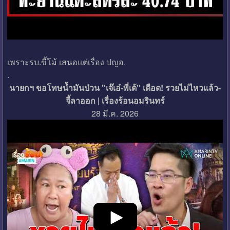
เพราะรบ.ขี้โม้ เสนอแต่เรื่อง ปญอ.
.
นายกฯ ขอโทษน้ำมันป่วน "เจ๊เอ๋-พี่เต้" เดือด! รวยไม่ไหวแล้ว-
จี้ลาออก | เรื่องร้อนอมรินทร์
28 มี.ค. 2026