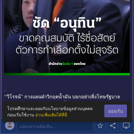
.
“วิโรจน์” กางแผนฝ่าวิกฤตน้ำมัน บอกอย่าเพิ่งโทษรัฐบาล
ดักคอ “อนุทิน” อย่าประมาทซ้ำรอยโควิดกระจอก-วัคซีนเต็ม
โปรดศึกษาและยอมรับนโยบายข้อมูลส่วนบุคคล
ยอมรับ
แขน
ก่อนเริ่มใช้งาน
อ่านเพิ่มเติมได้ที่นี่
https://ch3plus.com/news/political/morning/459261
.
แสดงความคิดเห็น...