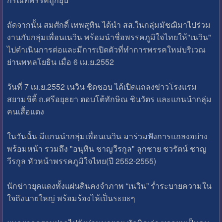
ถัดจากนั้น สมศักดิ์ เทพสุทิน ได้นำ สส.ในกลุ่มมัชฌิมาไปร่วม
งานกับกลุ่มเพื่อนเนวิน พร้อมนำชื่อพรรคภูมิใจไทยให้"เนวิน"
ไปดำเนินการต่อและมีการเปิดตัวที่ทำการพรรคใหม่บริเวณ
ย่านพหลโยธิน เมื่อ 6 เม.ย.2552
วันที่ 7 เม.ย.2552 เนวิน ชิดชอบ ได้เปิดแถลงข่าวโรงแรม
สยามชิตี้ ถ.ศรีอยุธยา ตอบโต้ทักษิณ ชินวัตร และแกนนำกลุ่ม
คนเสื้อแดง
ในวันนั้น มีแกนนำกลุ่มเพื่อนเนวิน มาร่วมฟังการแถลงอย่าง
พร้อมหน้า รวมถึง "อนุทิน ชาญวีรกูล" ลูกชาย ชวรัตน์ ชาญ
วีรกูล หัวหน้าพรรคภูมิใจไทย(ปี 2552-2555)
นักข่าวยุคแดงทั้งแผ่นดินคงจำภาพ “เนวิน” ร่ำระบายความใน
ใจถึงนายใหญ่ พร้อมร้องไห้เป็นระยะๆ