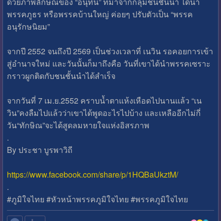
ด้วยภาพลักษณ์ของ “อนุทิน” ที่มาจากกลุ่มชนชั้นนำ ได้นำ
พรรคภูธร หรือพรรคบ้านใหญ่ ค่อยๆ ปรับตัวเป็น “พรรค
อนุรักษนิยม”
จากปี 2552 จนถึงปี 2569 เป็นช่วงเวลาที่ เนวิน รอคอยการเข้า
สู่อำนาจใหม่ และวันนั้นก็มาถึงคือ วันที่เขาได้นำพรรคเซราะ
กราวผูกติดกับชนชั้นนำได้สำเร็จ
จากวันที่ 7 เม.ย.2552 คราบน้ำตาแห้งเหือดไปนานแล้ว “เน
วิน”คงลืมไปแล้วว่าเขาได้พูดอะไรไปบ้าง และเหลืออีกไม่กี่
วัน“ทักษิณ”จะได้สูดลมหายใจแห่งอิสรภาพ
.
By ประชา บูรพาวิถี
https://www.facebook.com/share/p/1HQBaUkztM/
.
#ภูมิใจไทย #หัวหน้าพรรคภูมิใจไทย #พรรคภูมิใจไทย