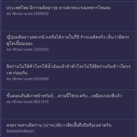
ประเทศไทย มีการผลิตอาวุธ ยานพาหนะของทหารไหมค่ะ
สมาชิกหมายเลข 5599053
ญี่ปุ่นผลิตอาวุตพวกนิวเครียได้ภายในกี่ปี ถ้าจะผลิตจริง เห็นว่ามีพวก
พูโตเนี้ยมเยอะ
สมาชิกหมายเลข 7222553
อีหร่าน​ไม่ให้​ทั่วโลก​ใช้​น้ำมัน​แล้วถ้า​ทั่วโลก​ไม่ให้​อีหร่าน​กินข้าว​ใครจ
ะตาก่อน​กัน
สมาชิกหมายเลข 9320559
ขั้นตอนสันติภาพป๋าทรัมป์....ตามนี้ใช่ปะครับ...เหมือนรอบที่แล้ว
สมาชิกหมายเลข 6631315
สงครามทางอิหร่าน (น่าจะ)มีแววยืดเยื้อถึงปีหรือเปล่าครับ
BallballtheBoy01