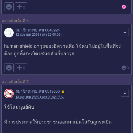

0
1
ความคิดเห็นที่ 6
สมาชิกหมายเลข 6046924
12 เมษายน 2569 เวลา 23:00:06 น.
human shield อาวุธของอิหรานคือ ใช้คน ไปอยู่ในพื้นที่จะ
ต้อง ถูกทิ้งระเบิด เช่นคลังเก็บอาวุธ

0
0
ความคิดเห็นที่ 7
สมาชิกหมายเลข 6518656
13 เมษายน 2569 เวลา 00:02:27 น.
ใช้โล่มนุษย์คับ
มีการประกาศให้ประชาชนออกมาเป็นโล่รับลูกระเบิด