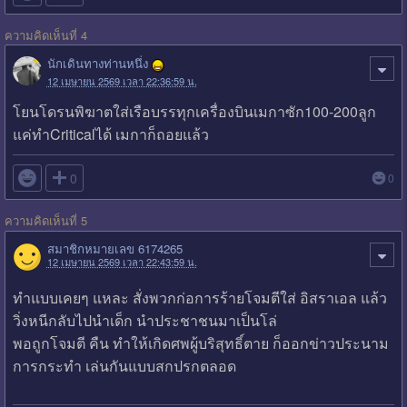
ความคิดเห็นที่ 4
นักเดินทางท่านหนึ่ง
12 เมษายน 2569 เวลา 22:36:59 น.
โยนโดรนพิฆาตใส่เรือบรรทุกเครื่องบินเมกาซัก100-200ลูก
แค่ทำCriticalได้ เมกาก็ถอยแล้ว

0
0
ความคิดเห็นที่ 5
สมาชิกหมายเลข 6174265
12 เมษายน 2569 เวลา 22:43:59 น.
ทำแบบเคยๆ แหละ สั่งพวกก่อการร้ายโจมตีใส่ อิสราเอล แล้ว
วิ่งหนีกลับไปนำเด็ก นำประชาชนมาเป็นโล่
พอถูกโจมตี คืน ทำให้เกิดศพผู้บริสุทธิ์ตาย ก็ออกข่าวประนาม
การกระทำ เล่นกันแบบสกปรกตลอด