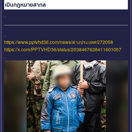
.
.
https://www.pptvhd36.com/news/ต่างประเทศ/272058
https://x.com/PPTVHD36/status/2038467628411601057
.