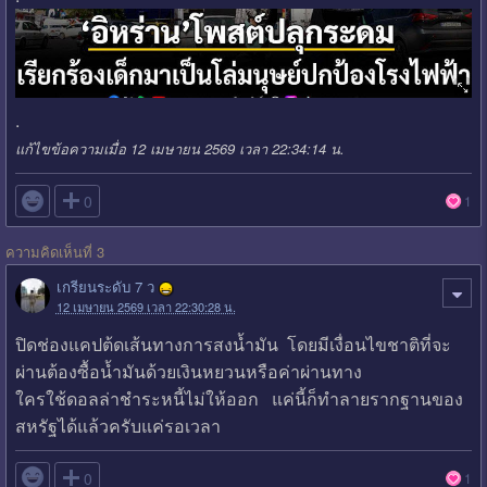
.
แก้ไขข้อความเมื่อ 12 เมษายน 2569 เวลา 22:34:14 น.

0
1
ความคิดเห็นที่ 3
เกรียนระดับ 7 ว
12 เมษายน 2569 เวลา 22:30:28 น.
ปิดช่องแคปต้ดเส้นทางการสงน้ำมัน โดยมีเงื่อนไขชาติที่จะ
ผ่านต้องซื้อน้ำมันด้วยเงินหยวนหรือค่าผ่านทาง
ใครใช้ดอลล่าชำระหนี้ไม่ให้ออก แค่นี้ก็ทำลายรากฐานของ
สหรัฐได้แล้วครับแค่รอเวลา

0
1