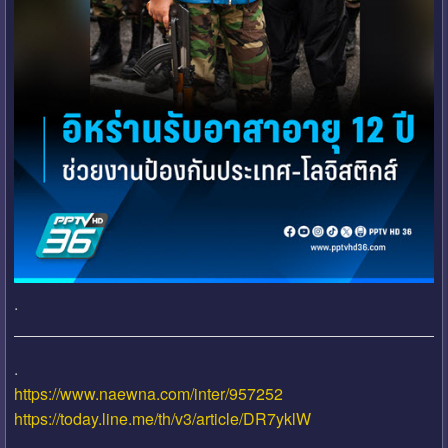
.
.
https://www.naewna.com/inter/957252
https://today.line.me/th/v3/article/DR7yklW
.