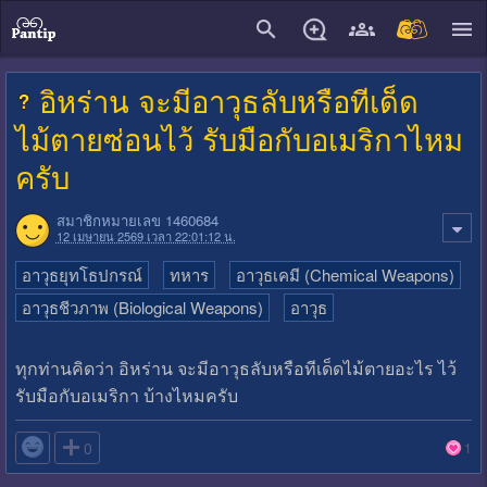
close
อิหร่าน จะมีอาวุธลับหรือทีเด็ด
ไม้ตายซ่อนไว้ รับมือกับอเมริกาไหม
ครับ
สมาชิกหมายเลข 1460684
12 เมษายน 2569 เวลา 22:01:12 น.
อาวุธยุทโธปกรณ์
ทหาร
อาวุธเคมี (Chemical Weapons)
อาวุธชีวภาพ (Biological Weapons)
อาวุธ
ทุกท่านคิดว่า อิหร่าน จะมีอาวุธลับหรือทีเด็ดไม้ตายอะไร ไว้
รับมือกับอเมริกา บ้างไหมครับ

0
1