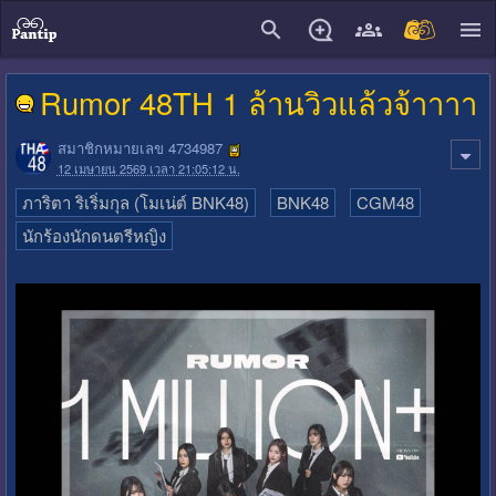
close
Rumor 48TH 1 ล้านวิวแล้วจ้าาาา
สมาชิกหมายเลข 4734987
12 เมษายน 2569 เวลา 21:05:12 น.
ภาริตา ริเริ่มกุล (โมเน่ต์ BNK48)
BNK48
CGM48
นักร้องนักดนตรีหญิง