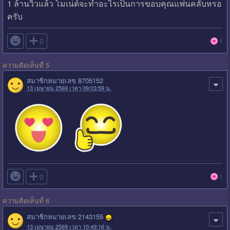
1 ล้านวิวแล้ว โมเน่ต์จะทำอะไรเป็นการขอบคุณแฟนคลับหรอ
ครับ

0
1
ความคิดเห็นที่ 5
สมาชิกหมายเลข 8705152
13 เมษายน 2569 เวลา 09:03:59 น.

0
1
ความคิดเห็นที่ 6
สมาชิกหมายเลข 2143155
13 เมษายน 2569 เวลา 10:49:16 น.