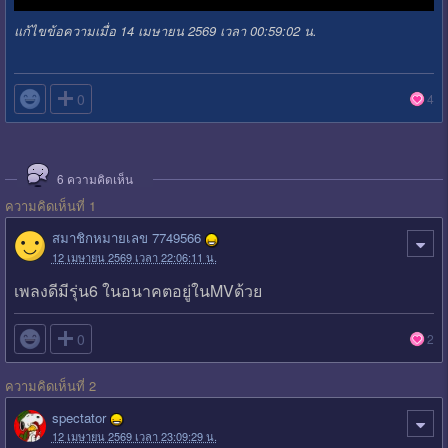
แก้ไขข้อความเมื่อ 14 เมษายน 2569 เวลา 00:59:02 น.

0
4
6
ความคิดเห็น
ความคิดเห็นที่ 1
สมาชิกหมายเลข 7749566
12 เมษายน 2569 เวลา 22:06:11 น.
เพลงดีมีรุ่น6 ในอนาคตอยู่ในMVด้วย

0
2
ความคิดเห็นที่ 2
spectator
12 เมษายน 2569 เวลา 23:09:29 น.