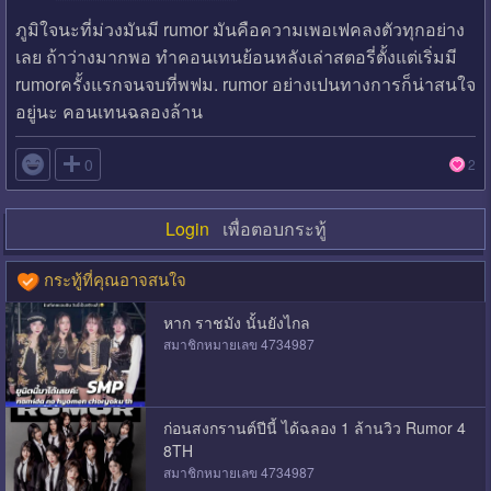
ภูมิใจนะที่ม่วงมันมี rumor มันคือความเพอเฟคลงตัวทุกอย่าง
เลย ถ้าว่างมากพอ ทำคอนเทนย้อนหลังเล่าสตอรี่ตั้งแต่เริ่มมี
rumorครั้งแรกจนจบที่พฟม. rumor อย่างเปนทางการก็น่าสนใจ
อยู่นะ คอนเทนฉลองล้าน

0
2
Login
เพื่อตอบกระทู้
กระทู้ที่คุณอาจสนใจ
หาก ราชมัง นั้นยังไกล
สมาชิกหมายเลข 4734987
ก่อนสงกรานต์ปีนี้ ได้ฉลอง 1 ล้านวิว Rumor 4
8TH
สมาชิกหมายเลข 4734987