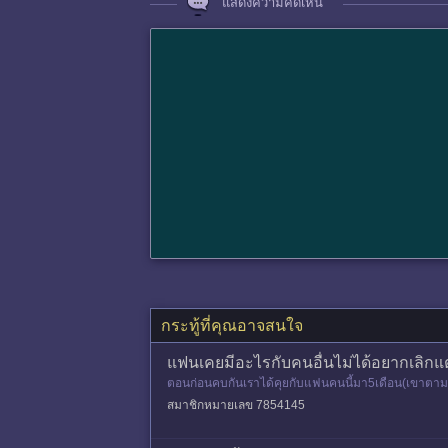
แสดงความคิดเห็น
กระทู้ที่คุณอาจสนใจ
แฟนเคยมีอะไรกับคนอื่นไม่ได้อยากเลิกแต
ตอนก่อนคบกันเราได้คุยกับแฟนคนนี้มา5เดือน(เขาตามจีบ)แ
ลังจากทำเราก็
สมาชิกหมายเลข 7854145