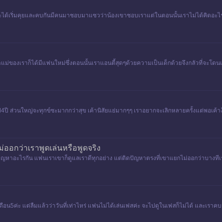
จะได้เริ่มคุยและคบกันมีคนมาชอบมาแซวว่าน้องเขาชอบเราแต่ในตอนนั้นเราไม่ได้คิดอะไรเพร
ม่ของเราก็ได้มีแฟนใหม่ซึ่่งตอนนั้นเราแอนตี้สุดๆด้วยความเป็นเด็กด้วยจึงกลัวที่จะโดน
ปี ส่วนใหญ่จะทุกข์ซะมากกว่าสุข เค้านิสัยแย่มากๆๆ เราอยากจะเลิกหลายครั้งแต่พอเค้าง้
ออกว่าเราพูดเล่นหรือพูดจริง
ีปัญหาอะไรกัน แฟนเราเขาก็ดูแลเราดีทุกอย่าง แต่ติดปัญหาตรงที่เขาแยกไม่ออกว่าบางที
ือน5ค่ะ แต่ลืมแล้วว่าวันที่เท่าไหร่ แฟนไม่ได้เล่นเฟสค่ะ จะไปดูในเฟสก็ไม่ได้ และเ