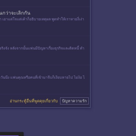
นกว่าจะเลิกกัน
 เอาแต่ใจแต่เค้าก็อธิบายเหตุผล พูดทำให้เราหายงี่เง่า
จริงจัง หลังจากนั้นแฟนมีปัญหาเรื่องธุรกิจและติดหนี้ ทำ
ันนึง แฟนคุณหรือคนที่เข้ามาจีบก็เงียบหายไป ไม่ง้อ ไ
อ่านกระทู้อื่นที่พูดคุยเกี่ยวกับ
ปัญหาความรัก