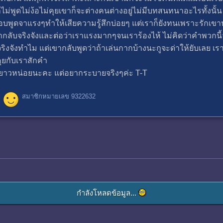
ไม่พูดไม่ง้อไม่คุยเขาก็จะต่างคนต่างอยู่ไม่มีบทสนทนาอะไรทั้งนั้
อบพูดจาแรงๆทำให้เสียความรู้สึกบ่อยๆ แต่เราก็ยังทนเพราะรักเขา
ากลับจริงจังและต่อว่าเราแรงมากๆจนเราร้องไห้ ไม่คิดว่าคำพวกน
จังทำไม แต่เขากลับพูดว่าถ้าเล่นกากบ้างนะกูจะด่าให้ยับเลย เรา
ุยกับเราสักคำ
์ ยาวหน่อยนะคะ แต่อยากระบายจริงๆค่ะ T-T
สมาชิกหมายเลข 9322632
กำลังโหลดข้อมูล...