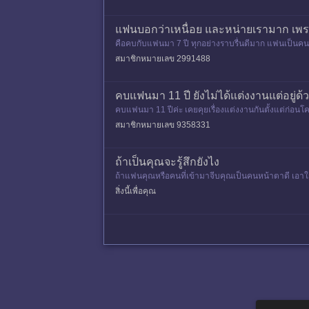
แฟนบอกว่าเหนื่อย และหน่ายเรามาก เพราะเ
คือคบกับแฟนมา 7 ปี ทุกอย่างราบรื่นดีมาก แฟนเป็นคนเอา
ได้ทุกครั้ง จ
สมาชิกหมายเลข 2991488
คบแฟนมา 11 ปี ยังไม่ได้แต่งงานแต่อยู่ด้
คบแฟนมา 11 ปีค่ะ เคยคุยเรื่องแต่งงานกันตั้งแต่ก่อนโคว
ให้เรื
สมาชิกหมายเลข 9358331
ถ้าเป็นคุณจะรู้สึกยังไง
ถ้าแฟนคุณหรือคนที่เข้ามาจีบคุณเป็นคนหน้าตาดี เอาใจใ
ม่สนใจคุณเหมื
สิ่งนี้เพื่อคุณ