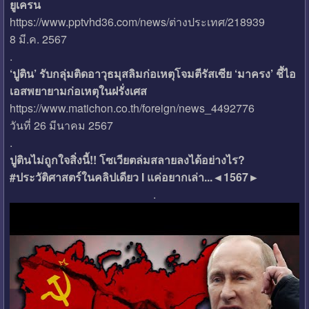
ยูเครน
https://www.pptvhd36.com/news/ต่างประเทศ/218939
8 มี.ค. 2567
.
‘ปูติน’ รับกลุ่มติดอาวุธมุสลิมก่อเหตุโจมตีรัสเซีย ‘มาครง’ ชี้ไอ
เอสพยายามก่อเหตุในฝรั่งเศส
https://www.matichon.co.th/foreign/news_4492776
วันที่ 26 มีนาคม 2567
.
ปูตินไม่ถูกใจสิ่งนี้!! โซเวียตล่มสลายลงได้อย่างไร?
#ประวัติศาสตร์ในคลิปเดียว I แค่อยากเล่า...◄1567►
.