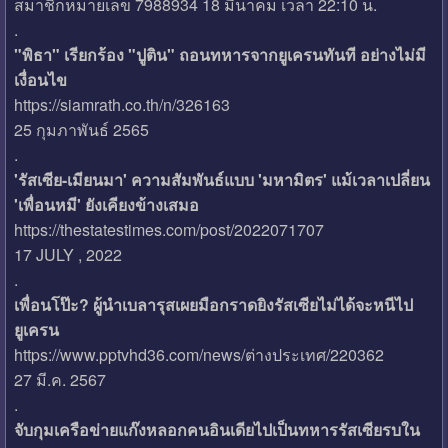
สมาชิกหมายเลข 7988934 18 มีนาคม เวลา 22:10 น.
.
"พิธา" เรียกร้อง "ปูติน" ถอนทหารจากยูเครนทันที อย่างไม่มี
เงื่อนไข
https://siamrath.co.th/n/326163
25 กุมภาพันธ์ 2565
.
'รัสเซีย-เมียนมา' ความสัมพันธ์แบบ 'มหามิตร' แม้เวลาเปลี่ยน
'เพื่อนหมี' ยังเคียงข้างเสมอ
https://thestatestimes.com/post/2022071707
17 JULY , 2022
.
เพื่อนโป๊ะ? ผู้นำเบลารุสเผยมือกราดยิงรัสเซียไม่ได้จะหนีไป
ยูเครน
https://www.pptvhd36.com/news/ต่างประเทศ/220362
27 มี.ค. 2567
.
จับกุมเครือข่ายแก๊งหลอกคนอินเดียไปเป็นทหารรัสเซียรบใน