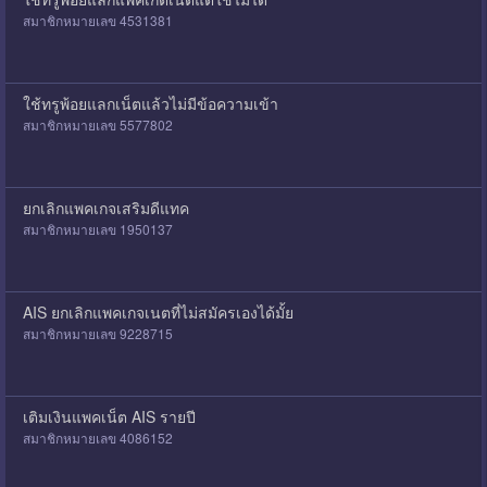
สมาชิกหมายเลข 4531381
ใช้ทรูพ้อยแลกเน็ตแล้วไม่มีข้อความเข้า
สมาชิกหมายเลข 5577802
ยกเลิกแพคเกจเสริมดีแทค
สมาชิกหมายเลข 1950137
AIS ยกเลิกแพคเกจเนตที่ไม่สมัครเองได้มั้ย
สมาชิกหมายเลข 9228715
เติมเงินแพคเน็ต AIS รายปี
สมาชิกหมายเลข 4086152