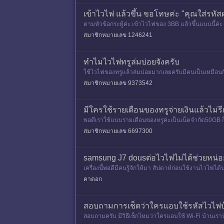
เข้าไวไฟ แล้วขึ้น ขอโทษค่ะ "คุณใส่รหัสผ
ตามหัวข้อกระทู้ค่ะ เข้าไวไฟของ 3BB แล้วขึ้นแบบนี้ค่ะ 
สมาชิกหมายเลข 1246241
ทำไมไวไฟทรูล่มบ่อยจังครับ
ใช้ไวไฟของทรูแล้วล่มบ่อยมากเลยครับมีคนเป็นเหมือน
สมาชิกหมายเลข 9373542
มีใครใช้รายเดือนของทรูจ่ายเงินแล้วไม่ร
พอดีเราใช้แบบรายเดือนของทรูค่ะเป็นเน็ตจำกัด50GB ก
ดสัญญาณแต่พอจ่ายแล้วเ
สมาชิกหมายเลข 6697300
samsung J7 dousต่อไวไฟไม่ได้ช่วยหน่อ
เครื่องนี้พอดีมีคนรู้จักให้มา สัปดาห์ก่อนใช้งานไวไฟได้ป
ด
คาดอก
สอบถามการเช็ดว่าใครแอบใช้รหัสไวไฟบ
สอบถามครับ มีวิธีเช็กไหมว่าใครแอบใช้ Wi-Fi บ้านเราบ้าง