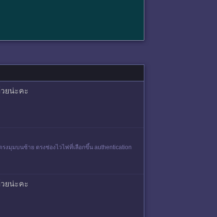
ด้วยน่ะคะ
ตรงมุมบนซ้าย ตรงช่องไวไฟที่เลือกขึ้น authentication
ด้วยน่ะคะ