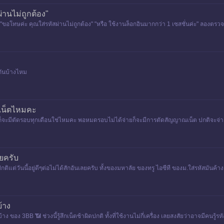
่านไม่ถูกต้อง"
"ขอโทษค่ะ คุณใส่รหัสผ่านไม่ถูกต้อง" "หรือ ใช้งานล็อกอินมากกว่า 1 เซสชั่นค่ะ" ลองตรวจ
กันบ้างไหม
ีเน็ตไหมคะ
็จะมีตัดรอบทุกเดือนใช่ไหมคะ พอหมดรอบไม่ได้จ่ายก็จะมีการตัดสัญญาณเน็ต ปกติจะจ่ายท
ยครับ
กติแต่วันนี้อยู่ดีๆต่อไม่ได้สักอันเลยครับ ทั้งของมหาลัย ของทรู ไอซีที ของม.ใส่รหัสมันค้า
้าง
 ของ 3BB 📶 ช่วงนี้รู้สึกเน็ตช้าผิดปกติ ทั้งที่ใช้งานไม่กี่เครื่อง เลยสงสัยว่าอาจมีคนรู