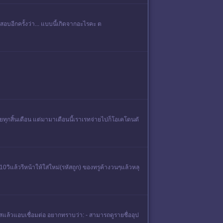
สอบอีกครั้งว่า... แบบนี้เกิดจากอะไรคะ ต
ุกสิ้นเดือน แต่มามาเดือนนี้เราเรทจ่ายไปก็โอเคโดนตั
ง10วิแล้วรีหน้าให้ใส่ใหม่(รหัสถูก) ของทรูค้างวนๆแล้วหลุ
้รหัสแล้วแอบเชื่อมต่อ อยากทราบว่า: - สามารถดูรายชื่ออุป