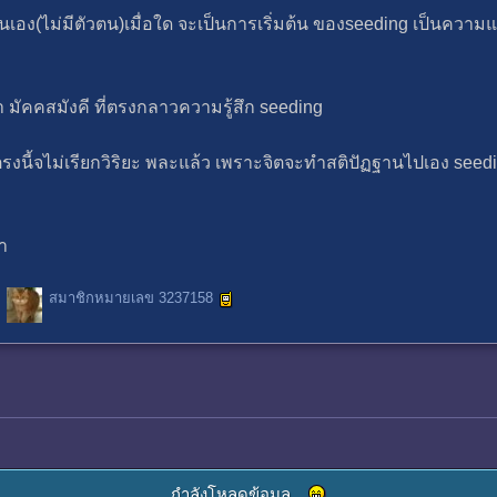
ันเอง(ไม่มีตัวตน)เมื่อใด จะเป็นการเริ่มต้น ของseeding เป็นความ
่า มัคคสมังคี ที่ตรงกลาวความรู้สึก seeding
)ตรงนี้จไม่เรียกวิริยะ พละแล้ว เพราะจิตจะทำสติปัฏฐานไปเอง see
ศา
สมาชิกหมายเลข 3237158
กำลังโหลดข้อมูล...