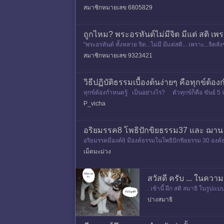
ดมนต์&q
สมาชิกหมายเลข 6805829
​ถูก​ไหม? พระ​อรหันต์​ไม่มี​จิต​ มีแต่​ สติ​
"พระอรหันต์ ทั้งหลาย จิต...ไม่มี มีแต่สติ... เพราะ..
สมาชิกหมายเลข 9323421
วิธีปฏิบัติธรรมเบื้องต้นง่ายๆ คือทุกข์ต
ทุกข์ต้องกำหนดรู้ เป็นอย่างไร? ตัวทุกข์ก็คือ ขันธ์ 
P_vicha
อริยมรรค8 โพธิปักขิยธรรม37 และ ฌาน
อริยมรรคมีองค์8 มีองค์ธรรมในโพธิปักขิยธรรม 30 องค์ธร
ากัมมันตะ = ส
เม็ดมะม่วง
สวัสดี ครับ ... ในควา
. เช้านี้ ฝึก สติ สมาธิ ในรูปแ
กถึงความตาย จึงเป็นท่า ไ
ปางสมาธิ