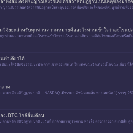
ธเจ้าทั้งสมเด็จพระญาณสังวรเคยตรัสว่าสติปัฏฐานเป็นเหตุของมร
จพระญาณสังวรเคยตรัสว่าสติปัฏฐานเป็นเหตุของมรรคมีองค์8และโพชฌงค์สมบูรณ์รวมทั้งธรร
มวิจัยยะสำหรับทุกท่านความหมายคืออะไรท่านเข้าใจว่าอะไรแปล
บทุกท่านความหมายคืออะไรท่านเข้าใจว่าอะไรแปลว่าเกิดจากสติสัมโพชฌงค์ไหมหรือเก
ท่าเดียวได้
ธัมมะโพธิปักขิยธรรม37ประการ เข้าพร้อมกันได้ ในหนึ่งขณะจิตเดียวนี้ได้ขณะเดียว นี้ได้
า ตลาด
ูปแบบ ตามหลัก สติปัฏฐาน ปกติ . . NASDAQ เป้าราคา ดัชนื ระยะสั้น ทางเทคนิค 1) ราวๆ. 25
000$
 ทอง. BTC ใกล้สิ้นเดือน
แบบ ตามหลัก สติปัฏฐาน ปกติ . . วันนี้ ฝึกด้วยการดูร่างกาย หายใจ ตรงกลางอก สมาธิสั้น ดูๆแ