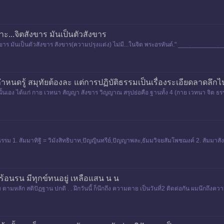
 เพราะ...จิตสังขาร มันเป็นตัวสังขาร
.จิตสังขาร มันเป็นตัวสังขาร สังขาร(ความปรุงแต่ง) ไม่มี...ในจิต พระอรหันต์." _______
้องกำหนดรู้ สมุทัยต้องละ แต่การปฏิบัติธรรมเป็นเรื่องระเอียดลาดลึ
5 นั้นเอง ได้แก่ กาย เวทนา สัญญา สังขาร วิญญาณ สรุปย่อคือ ฐานทั้ง 4 (กาย เวทนา จิต 
รม 1. สัมมาทิฐิ = วิมังสิทธิบาท,ปัญญินทรีย์,ปัญญาพละ,ธัมมวิจยสัมโพชฌงค์ 2. สัมมาสัง
มร้อนรน มีทุกข์ทนอยู่ เหลือแสน น น
บบ ตามหลัก สติปัฏฐาน ปกติ . . ฝึกวันนี้ ก็นึกถึง ความตาย เป็นวันที่2 ติดต่อกัน ผมนึกถึงค