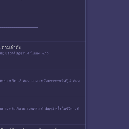
_________________________
กไปตามลำดับ
ธรรม) ของสติปัฏฐาน 4 นั้นเอง &nb
กัปปะ = วิตก 3. สัมมาวาจา = สัมมาวาจา(วิรตี) 4. สัมม
วามตาย แล้วเกิด สภาวะธรรม สำคัญๆ 2 ครั้ง ในชีวิต . . นึ