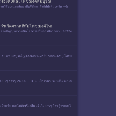
รคมีองค์8และโพชฌงค์สมบูรณ์
มวิจัยยะและสัมมาทิฏฐิสัมมาสังกัปปะด้วยครับ ›››&r
ว่าเกิดจากสติสัมโพชฌงค์ไหม
ิดจากปัญญาความคิดไตร่ตรองในการพิจารณา แล้ววิมัง
เลย ครบบริบูรณ์ (พูดถึงเฉพาะท่ายืนก่อนนะครับ) โพธิปั
000 2) ราวๆ. 24000. . . BTC. เป้าราคา. ระยะสั้น ระยะก
ล้วแว๊บ หลงไปคิดเรื่องอื่น สติเกิดอ่อนๆ อ้าว รู้ว่าหลงไ