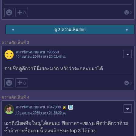

0
0
ดู 3 ความเห็นย่อย
∨
∨
ความคิดเห็นที่ 3
สมาชิกหมายเลข 790568
10 เมษายน 2569 เวลา 20:52:46 น.
รายชื่อดูดีกว่าปีนี่เยอะมาก หวังว่าจะกละบมาได้

0
0
ความคิดเห็นที่ 4
สมาชิกหมายเลข 1047809
10 เมษายน 2569 เวลา 21:38:29 น.
เอาดีเบียดทีมใหญ่ได้เลยนะ ฟิลกาลา+เซเรน คิดว่าดีกว่าด้วย
ซ้ำถ้ารายชื่อตามนี้ คงพลิกชนะ top 3 ได้บ้าง