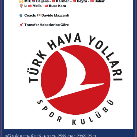
แก้ไขข้อความเมื่อ 10 เมษายน 2569 เวลา 20:09:26 น.