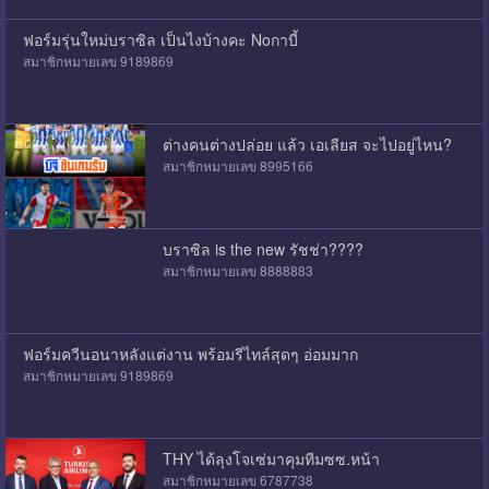
ฟอร์มรุ่นใหม่บราซิล เป็นไงบ้างคะ Noกาบี้
สมาชิกหมายเลข 9189869
ต่างคนต่างปล่อย แล้ว เอเลียส จะไปอยู่ไหน?
สมาชิกหมายเลข 8995166
บราซิล is the new รัชช่า????
สมาชิกหมายเลข 8888883
ฟอร์มควีนอนาหลังแต่งาน พร้อมรีไทล์สุดๆ อ่อมมาก
สมาชิกหมายเลข 9189869
THY ได้ลุงโจเซ่มาคุมทีมซซ.หน้า
สมาชิกหมายเลข 6787738