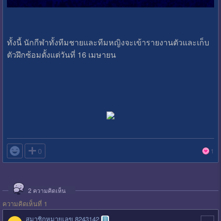
ทั้งนี้ นักกีฬาทั้งทีมชายและทีมหญิงจะเข้ารายงานตัวและเก็บ
ตัวฝึกซ้อมตั้งแต่วันที่ 16 เมษายน

0
1
2
ความคิดเห็น
ความคิดเห็นที่ 1
สมาชิกหมายเลข 8243142