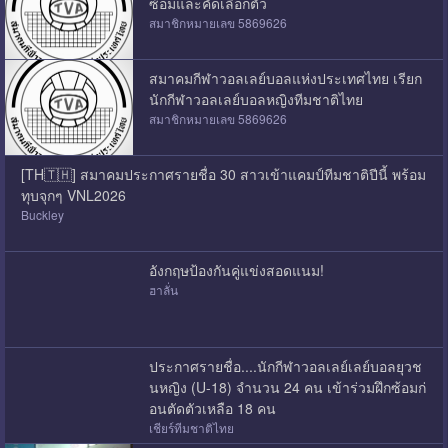
ซ้อมและคัดเลือกตัว
สมาชิกหมายเลข 5869626
สมาคมกีฬาวอลเลย์บอลแห่งประเทศไทย เรียก
นักกีฬาวอลเลย์บอลหญิงทีมชาติไทย
สมาชิกหมายเลข 5869626
[TH🇹🇭] สมาคมประกาศรายชื่อ 30 สาวเข้าแคมป์ทีมชาติปีนี้ พร้อม
ทุบจุกๆ VNL2026
Buckley
อังกฤษป้องกันคู่แข่งสอดแนม!
ฮาลั่น
ประกาศรายชื่อ....นักกีฬาวอลเลย์เลย์บอลยุวช
นหญิง (U-18) จำนวน 24 คน เข้าร่วมฝึกซ้อมก่
อนตัดตัวเหลือ 18 คน
เชียร์ทีมชาติไทย