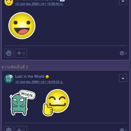
10 เมษายน 2569 เวลา 15:55:00 น.

0
0
ความคิดเห็นที่ 2
Lost in the World
10 เมษายน 2569 เวลา 16:05:03 น.

0
0